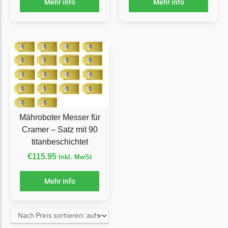
McCulloch
Mehr info
Mehr info
McCulloch Messer
Begrenzungsdraht
Medion
Medion Messer
Begrenzungsdraht
Mountfield
Mähroboter Messer für
Mountfield Messer
Cramer – Satz mit 90
Begrenzungsdraht
titanbeschichtet
Mowox
€
115.95
Inkl. MwSt
Mowox Messer
Mehr info
Begrenzungsdraht
MTD
MTD Messer