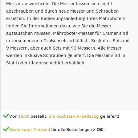
Powerworks
Messer auswechseln. Die Messer lassen sich leicht
Powerworks Messer
abschrauben und durch neue Messer und Schrauben
Begrenzungsdraht
ersetzen. In der Bedienungsanleitung Ihres Mähroboters
finden Sie Informationen dazu, wie Sie die Messer
Robomow
austauschen müssen. Mähroboter-Messer für Cramer sind
in verschiedenen Größensets erhältlich. So gibt es Sets mit
Robomow Messer
9 Messern, aber auch Sets mit 90 Messern. Alle Messer
Begrenzungsdraht
werden inklusive Schrauben geliefert. Die Messer sind in
Scheppach
Stahl oder titanbeschichtet erhältlich.
Scheppach Messer
Begrenzungsdraht
Segway
Segway Navimow Messer
Sunseeker
Vor
16:00
bestellt,
am nächsten Arbeitstag
geliefert!
Sunseeker Messer
Kostenloser Versand
für alle Bestellungen > €50,-
TECH Line