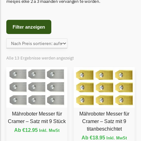
Begrenzungsdraht
mesjes elke 2 a 3 maanden vervangen te worden.
Bosch Indego
Bosch Indego Messer
Filter anzeigen
Begrenzungsdraht
Central Park
Central Park Messer
Alle 13 Ergebnisse werden angezeigt
Begrenzungsdraht
Cramer
Cramer Messer
Begrenzungsdraht
Cub Cadet
Mähroboter Messer für
Mähroboter Messer für
Cub Cadet Messer
Cramer – Satz mit 9 Stück
Cramer – Satz mit 9
Begrenzungsdraht
titanbeschichtet
Ab
€
12.95
Inkl. MwSt
Ecovacs
Ab
€
18.95
Inkl. MwSt