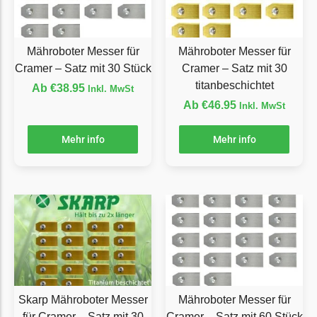
Grouw
Grouw Messer
Mähroboter Messer für
Mähroboter Messer für
Begrenzungsdraht
Cramer – Satz mit 30 Stück
Cramer – Satz mit 30
titanbeschichtet
Ab
€
38.95
Inkl. MwSt
Güde
Ab
€
46.95
Inkl. MwSt
Güde Messer
Begrenzungsdraht
Mehr info
Mehr info
Honda
Honda Messer
Begrenzungsdraht
Kress
Kress Messer
Begrenzungsdraht
Skarp Mähroboter Messer
Mähroboter Messer für
LandXcape
für Cramer – Satz mit 30
Cramer – Satz mit 60 Stück