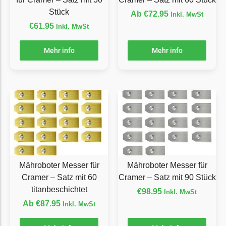
LandXcape Messer
Stück
Ab
€
72.95
Inkl. MwSt
Begrenzungsdraht
€
61.95
Inkl. MwSt
LawnBott
Mehr info
Mehr info
LawnBott Messer
Begrenzungsdraht
Lizard
Lizard Messer
Begrenzungsdraht
LUX-Tools
LUX-Tools Messer
Mähroboter Messer für
Mähroboter Messer für
Begrenzungsdraht
Cramer – Satz mit 60
Cramer – Satz mit 90 Stück
titanbeschichtet
Mammotion
€
98.95
Inkl. MwSt
Ab
€
87.95
Inkl. MwSt
Mammotion Messer