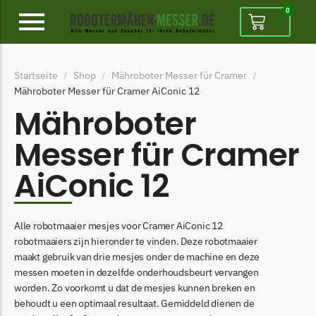
0
Alpina
Startseite
Shop
Mähroboter Messer für Cramer
/
/
/
Alpina Messer
Mähroboter Messer für Cramer AiConic 12
Begrenzungsdraht
Mähroboter
Ambrogio
Messer für Cramer
Ambrogio Messer
AiConic 12
Begrenzungsdraht
Belrobotics
Alle robotmaaier mesjes voor Cramer AiConic 12
Belrobotics Messer
robotmaaiers zijn hieronder te vinden. Deze robotmaaier
Begrenzungsdraht
maakt gebruik van drie mesjes onder de machine en deze
messen moeten in dezelfde onderhoudsbeurt vervangen
Black & Decker
worden. Zo voorkomt u dat de mesjes kunnen breken en
Black & Decker Messer
behoudt u een optimaal resultaat. Gemiddeld dienen de