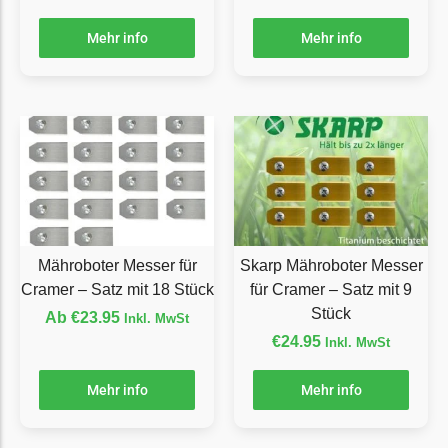
Ecovacs Messer
Mehr info
Mehr info
Einhell
Einhell Messer
Begrenzungsdraht
Etesia
Etesia Messer
Begrenzungsdraht
Eufy
Mähroboter Messer für
Skarp Mähroboter Messer
Cramer – Satz mit 18 Stück
für Cramer – Satz mit 9
Eufy Messer
Stück
Ab
€
23.95
Inkl. MwSt
Ferrex
€
24.95
Inkl. MwSt
Ferrex Messer
Mehr info
Mehr info
Begrenzungsdraht
Florabest