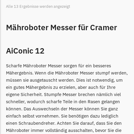
Begrenzungsdraht
Alle 13 Ergebnisse werden angezeigt
NAC
Mähroboter Messer für Cramer
NAC Messer
Begrenzungsdraht
Orbex
AiConic 12
Orbex Messer
Begrenzungsdraht
Scharfe Mähroboter Messer sorgen für ein besseres
Mähergebnis. Wenn die Mähroboter Messer stumpf werden,
Philips
müssen sie ausgetauscht werden. Dies ist notwendig, um
Philips Messer
ein gutes Mähergebnis zu erzielen, aber auch für Ihre
Begrenzungsdraht
eigene Sicherheit. Stumpfe Messer brechen nämlich viel
schneller, wodurch scharfe Teile in den Rasen gelangen
Powerplus
können. Das Auswechseln der Messer können Sie ganz
Powerplus Messer
einfach selbst vornehmen. Sie benötigen dazu lediglich
Begrenzungsdraht
einen Schraubendreher. Achten Sie darauf, dass Sie den
Mähroboter immer vollständig ausschalten, bevor Sie die