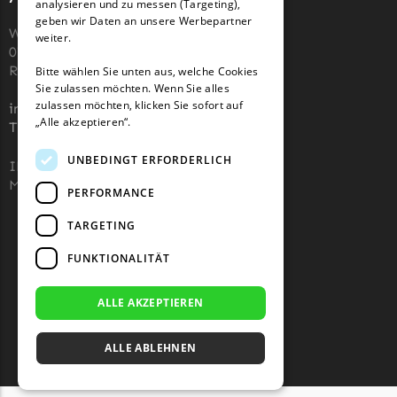
analysieren und zu messen (Targeting),
geben wir Daten an unsere Werbepartner
Wiesenstraße 110,
weiter.
07743, Jena, Deutschland (keine
Rücksendeadresse)
Bitte wählen Sie unten aus, welche Cookies
Sie zulassen möchten. Wenn Sie alles
zulassen möchten, klicken Sie sofort auf
info@robotermaher-messer.de
„Alle akzeptieren“.
Tel. +49 3641 8090878
UNBEDINGT ERFORDERLICH
IHK 67529623
MWST: NL857053759B01
PERFORMANCE
TARGETING
FUNKTIONALITÄT
ALLE AKZEPTIEREN
ALLE ABLEHNEN