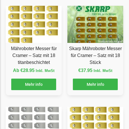
Florabest Messer
Begrenzungsdraht
Flymo
Flymo Messer
Begrenzungsdraht
Mähroboter Messer für
Skarp Mähroboter Messer
Fuxtec
Cramer – Satz mit 18
für Cramer – Satz mit 18
titanbeschichtet
Stück
Fuxtec Messer
Begrenzungsdraht
Ab
€
28.95
€
37.95
Inkl. MwSt
Inkl. MwSt
Garden Feelings
Mehr info
Mehr info
Garden Feelings Messer
Begrenzungsdraht
Greenworks
Greenworks Messer
Begrenzungsdraht