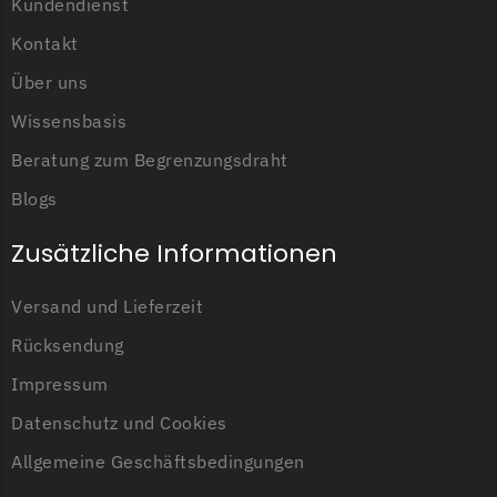
McCulloch
Kundendienst
Kontakt
McCulloch Messer
Begrenzungsdraht
Über uns
Medion
Wissensbasis
Medion Messer
Beratung zum Begrenzungsdraht
Begrenzungsdraht
Blogs
Mountfield
Zusätzliche Informationen
Mountfield Messer
Begrenzungsdraht
Versand und Lieferzeit
Mowox
Rücksendung
Mowox Messer
Impressum
Begrenzungsdraht
Datenschutz und Cookies
MTD
Allgemeine Geschäftsbedingungen
MTD Messer