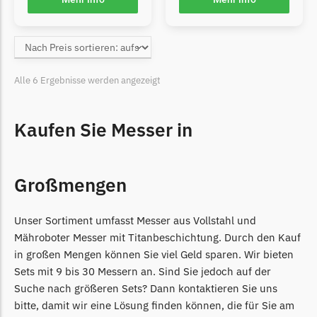
Grouw
Grouw Messer
Begrenzungsdraht
Alle 6 Ergebnisse werden angezeigt
Güde
Güde Messer
Kaufen Sie Messer in
Begrenzungsdraht
Honda
Großmengen
Honda Messer
Begrenzungsdraht
Unser Sortiment umfasst Messer aus Vollstahl und
Kress
Mähroboter Messer mit Titanbeschichtung. Durch den Kauf
in großen Mengen können Sie viel Geld sparen. Wir bieten
Kress Messer
Sets mit 9 bis 30 Messern an. Sind Sie jedoch auf der
Begrenzungsdraht
Suche nach größeren Sets? Dann kontaktieren Sie uns
LandXcape
bitte, damit wir eine Lösung finden können, die für Sie am