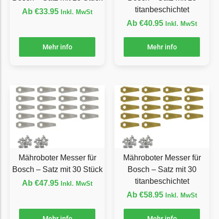
titanbeschichtet
Florabest Messer
Ab
€
33.95
Inkl. MwSt
Begrenzungsdraht
Ab
€
40.95
Inkl. MwSt
Flymo
Mehr info
Mehr info
Flymo Messer
Begrenzungsdraht
Fuxtec
Fuxtec Messer
Begrenzungsdraht
Garden Feelings
Garden Feelings Messer
Mähroboter Messer für
Mähroboter Messer für
Begrenzungsdraht
Bosch – Satz mit 30 Stück
Bosch – Satz mit 30
titanbeschichtet
Ab
€
47.95
Inkl. MwSt
Greenworks
Ab
€
58.95
Inkl. MwSt
Greenworks Messer
Begrenzungsdraht
Mehr info
Mehr info