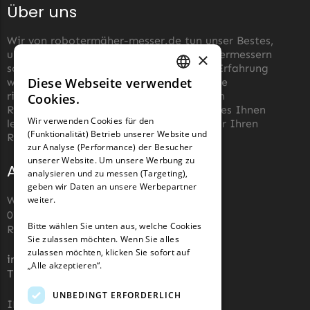
Über uns
Begrenzungsdraht
NAC
Wir von robotermäher-messer.de tun unser Bestes,
um die Wartung von Roboter-Rasenmähermessern
×
NAC Messer
so einfach wie möglich zu machen. Aus Erfahrung
Begrenzungsdraht
Diese Webseite verwendet
wissen wir, wie schwierig es sein kann, die
GERMAN
richtigen Messer für einen automatischen
Cookies.
Orbex
Rasenmäher zu finden. Unser Ziel ist es, es Ihnen
FRENCH
Wir verwenden Cookies für den
leicht zu machen, die richtigen Messer für Ihren
Orbex Messer
(Funktionalität) Betrieb unserer Website und
GERMAN
Roboter-Rasenmäher zu kaufen.
Begrenzungsdraht
zur Analyse (Performance) der Besucher
unserer Website. Um unsere Werbung zu
Adresse und Kontakt
Philips
analysieren und zu messen (Targeting),
geben wir Daten an unsere Werbepartner
Philips Messer
Wiesenstraße 110,
weiter.
Begrenzungsdraht
07743, Jena, Deutschland (keine
Bitte wählen Sie unten aus, welche Cookies
Rücksendeadresse)
Sie zulassen möchten. Wenn Sie alles
Powerplus
zulassen möchten, klicken Sie sofort auf
info@robotermaher-messer.de
Powerplus Messer
„Alle akzeptieren“.
Tel. +49 3641 8090878
Begrenzungsdraht
UNBEDINGT ERFORDERLICH
IHK 67529623