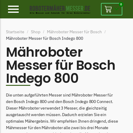
0
Alpina
Startseite
Shop
Mähroboter Messer für Bosch
/
/
/
Alpina Messer
Mähroboter Messer für Bosch Indego 800
Begrenzungsdraht
Mähroboter
Ambrogio
Messer für Bosch
Ambrogio Messer
Indego 800
Begrenzungsdraht
Belrobotics
Die unten aufgeführten Messer sind Mähroboter Messer für
Belrobotics Messer
den Bosch Indego 800 und den Bosch Indego 800 Connect.
Begrenzungsdraht
Dieser Mähroboter verwendet 3 Messer, die gleichzeitig
ausgetauscht werden müssen. Dadurch erzielen Sie ein
Black & Decker
optimales Mähergebnis. Wir empfehlen Ihnen dringend, diese
Black & Decker Messer
Mähmesser für den Mähroboter alle zwei bis drei Monate