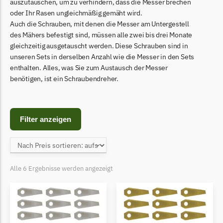
Begrenzungsdraht
auszutauschen, um zu verhindern, dass die Messer brechen
oder Ihr Rasen ungleichmäßig gemäht wird.
Bosch Indego
Auch die Schrauben, mit denen die Messer am Untergestell
des Mähers befestigt sind, müssen alle zwei bis drei Monate
Bosch Indego Messer
gleichzeitig ausgetauscht werden. Diese Schrauben sind in
Begrenzungsdraht
unseren Sets in derselben Anzahl wie die Messer in den Sets
enthalten. Alles, was Sie zum Austausch der Messer
Central Park
benötigen, ist ein Schraubendreher.
Central Park Messer
Begrenzungsdraht
Cramer
Filter anzeigen
Cramer Messer
Begrenzungsdraht
Cub Cadet
Alle 6 Ergebnisse werden angezeigt
Cub Cadet Messer
Begrenzungsdraht
Ecovacs