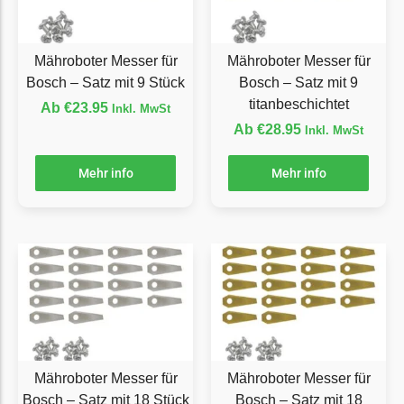
Ecovacs Messer
Einhell
Mähroboter Messer für
Mähroboter Messer für
Bosch – Satz mit 9 Stück
Bosch – Satz mit 9
Einhell Messer
titanbeschichtet
Ab
€
23.95
Inkl. MwSt
Begrenzungsdraht
Ab
€
28.95
Inkl. MwSt
Etesia
Mehr info
Mehr info
Etesia Messer
Begrenzungsdraht
Eufy
Eufy Messer
Ferrex
Ferrex Messer
Begrenzungsdraht
Mähroboter Messer für
Mähroboter Messer für
Florabest
Bosch – Satz mit 18 Stück
Bosch – Satz mit 18