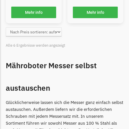
Grouw
Mehr info
Mehr info
Grouw Messer
Begrenzungsdraht
Güde
Alle 6 Ergebnisse werden angezeigt
Güde Messer
Begrenzungsdraht
Mähroboter Messer selbst
Honda
Honda Messer
Begrenzungsdraht
austauschen
Kress
Glücklicherweise lassen sich die Messer ganz einfach selbst
Kress Messer
austauschen. Außerdem liefern wir die erforderlichen
Begrenzungsdraht
Schrauben mit jedem Messersatz mit. In unserem
Sortiment führen wir sowohl Messer aus 100 % Stahl als
LandXcape