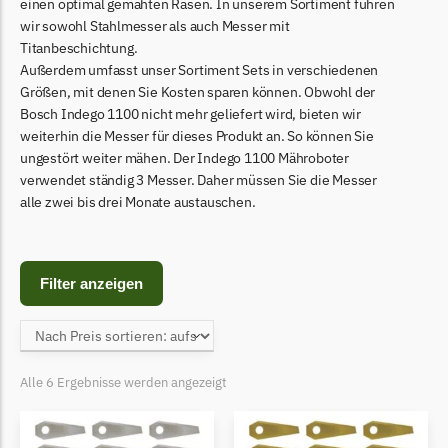
Begrenzungsdraht
einen optimal gemähten Rasen. In unserem Sortiment führen
wir sowohl Stahlmesser als auch Messer mit
Bosch Indego
Titanbeschichtung.
Außerdem umfasst unser Sortiment Sets in verschiedenen
Bosch Indego Messer
Größen, mit denen Sie Kosten sparen können. Obwohl der
Begrenzungsdraht
Bosch Indego 1100 nicht mehr geliefert wird, bieten wir
weiterhin die Messer für dieses Produkt an. So können Sie
Central Park
ungestört weiter mähen. Der Indego 1100 Mähroboter
Central Park Messer
verwendet ständig 3 Messer. Daher müssen Sie die Messer
Begrenzungsdraht
alle zwei bis drei Monate austauschen.
Cramer
Cramer Messer
Filter anzeigen
Begrenzungsdraht
Cub Cadet
Cub Cadet Messer
Alle 6 Ergebnisse werden angezeigt
Begrenzungsdraht
Ecovacs