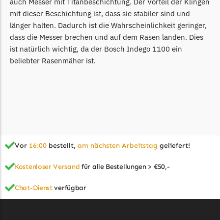
auch Messer mit Titanbeschichtung. Der Vorteil der Klingen
LandXcape Messer
mit dieser Beschichtung ist, dass sie stabiler sind und
Begrenzungsdraht
länger halten. Dadurch ist die Wahrscheinlichkeit geringer,
dass die Messer brechen und auf dem Rasen landen. Dies
LawnBott
ist natürlich wichtig, da der Bosch Indego 1100 ein
LawnBott Messer
beliebter Rasenmäher ist.
Begrenzungsdraht
Lizard
Lizard Messer
Begrenzungsdraht
LUX-Tools
Vor
16:00
bestellt,
am nächsten Arbeitstag
geliefert!
LUX-Tools Messer
Begrenzungsdraht
Kostenloser Versand
für alle Bestellungen > €50,-
Mammotion
Chat-Dienst
verfügbar
Mammotion Messer