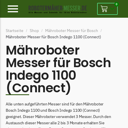
0
Alpina
Startseite
Shop
Mähroboter Messer für Bosch
/
/
/
Alpina Messer
Mähroboter Messer für Bosch Indego 1100 (Connect)
Begrenzungsdraht
Mähroboter
Ambrogio
Messer für Bosch
Ambrogio Messer
Indego 1100
Begrenzungsdraht
(Connect)
Belrobotics
Belrobotics Messer
Begrenzungsdraht
Alle unten aufgeführten Messer sind für den Mähroboter
Bosch Indego 1100 und Bosch Indego 1100 (Connect)
Black & Decker
geeignet. Dieser Mähroboter verwendet 3 Messer. Durch den
Black & Decker Messer
Austausch dieser Messer alle 2 bis 3 Monate erhalten Sie