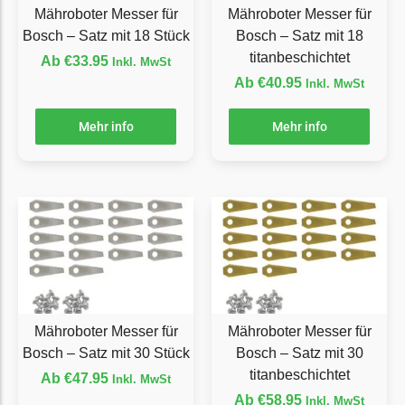
Mähroboter Messer für
Mähroboter Messer für
Florabest Messer
Bosch – Satz mit 18 Stück
Bosch – Satz mit 18
Begrenzungsdraht
titanbeschichtet
Ab
€
33.95
Inkl. MwSt
Flymo
Ab
€
40.95
Inkl. MwSt
Flymo Messer
Mehr info
Mehr info
Begrenzungsdraht
Fuxtec
Fuxtec Messer
Begrenzungsdraht
Garden Feelings
Garden Feelings Messer
Begrenzungsdraht
Mähroboter Messer für
Mähroboter Messer für
Greenworks
Bosch – Satz mit 30 Stück
Bosch – Satz mit 30
titanbeschichtet
Greenworks Messer
Ab
€
47.95
Inkl. MwSt
Begrenzungsdraht
Ab
€
58.95
Inkl. MwSt