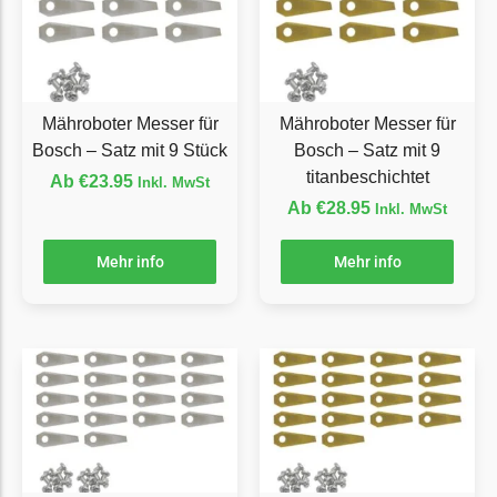
Ecovacs Messer
Einhell
Einhell Messer
Mähroboter Messer für
Mähroboter Messer für
Begrenzungsdraht
Bosch – Satz mit 9 Stück
Bosch – Satz mit 9
titanbeschichtet
Etesia
Ab
€
23.95
Inkl. MwSt
Ab
€
28.95
Inkl. MwSt
Etesia Messer
Begrenzungsdraht
Mehr info
Mehr info
Eufy
Eufy Messer
Ferrex
Ferrex Messer
Begrenzungsdraht
Florabest