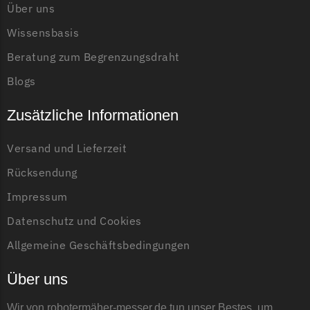
Über uns
Grouw
Wissensbasis
Grouw Messer
Beratung zum Begrenzungsdraht
Begrenzungsdraht
Blogs
Güde
Zusätzliche Informationen
Güde Messer
Begrenzungsdraht
Versand und Lieferzeit
Honda
Rücksendung
Honda Messer
Impressum
Begrenzungsdraht
Datenschutz und Cookies
Kress
Allgemeine Geschäftsbedingungen
Kress Messer
Begrenzungsdraht
Über uns
LandXcape
Wir von robotermäher-messer.de tun unser Bestes, um