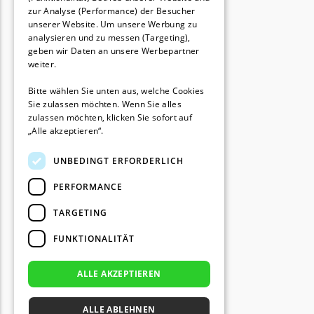
zur Analyse (Performance) der Besucher
TECH Line Messer
unserer Website. Um unsere Werbung zu
analysieren und zu messen (Targeting),
Begrenzungsdraht
geben wir Daten an unsere Werbepartner
weiter.
Texas
Texas Messer
Bitte wählen Sie unten aus, welche Cookies
Sie zulassen möchten. Wenn Sie alles
Begrenzungsdraht
zulassen möchten, klicken Sie sofort auf
„Alle akzeptieren“.
Wiper
Wiper Messer
UNBEDINGT ERFORDERLICH
Begrenzungsdraht
PERFORMANCE
WOLF-Garten
TARGETING
Wolf-Garten Messer
FUNKTIONALITÄT
Begrenzungsdraht
ALLE AKZEPTIEREN
Yardforce
Yardforce Messer
ALLE ABLEHNEN