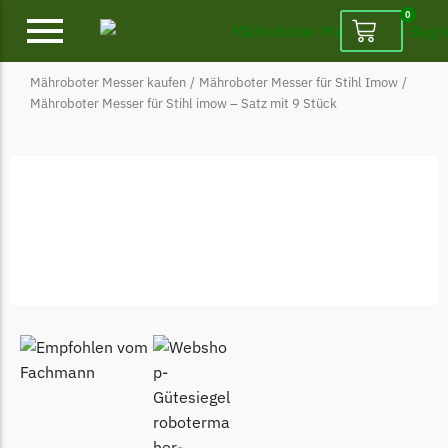
0
Mähroboter Messer kaufen
/
Mähroboter Messer für Stihl Imow
/
Alpina
Mähroboter Messer für Stihl imow – Satz mit 9 Stück
Alpina Messer
Begrenzungsdraht
Ambrogio
Ambrogio Messer
Begrenzungsdraht
Belrobotics
Belrobotics Messer
Begrenzungsdraht
Black & Decker
Black & Decker Messer