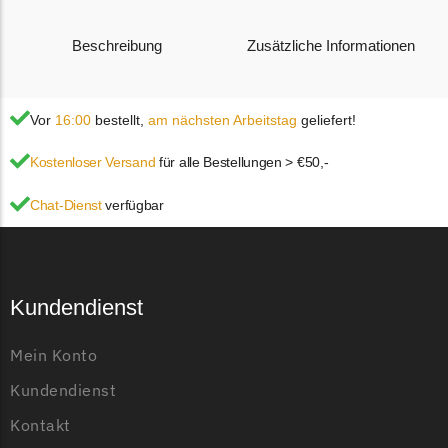
Florabest Messer
Beschreibung
Zusätzliche Informationen
Begrenzungsdraht
Flymo
Flymo Messer
Vor
16:00
bestellt,
am nächsten Arbeitstag
geliefert!
Zusätzliche Informationen
Begrenzungsdraht
Kostenloser Versand
für alle Bestellungen > €50,-
Fuxtec
Chat-Dienst
verfügbar
Typ
Messer
Fuxtec Messer
Begrenzungsdraht
Geeignet für
Stihl imow
Garden Feelings
Kundendienst
Anzahl der Messer
9 Messer
Garden Feelings Messer
Begrenzungsdraht
Mein Konto
Material
Massiver Stahl
Greenworks
Kundendienst
Greenworks Messer
Kontakt
Begrenzungsdraht