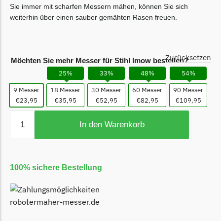
Sie immer mit scharfen Messern mähen, können Sie sich
Ecovacs Messer
weiterhin über einen sauber gemähten Rasen freuen.
Einhell
Einhell Messer
Zurücksetzen
Möchten Sie mehr Messer für Stihl Imow bestellen?
Begrenzungsdraht
25%
33%
48%
54%
Etesia
9 Messer
18 Messer
30 Messer
60 Messer
90 Messer
Etesia Messer
€23,95
€35,95
€52,95
€82,95
€109,95
Begrenzungsdraht
In den Warenkorb
Eufy
Eufy Messer
Ferrex
100% sichere Bestellung
Ferrex Messer
Begrenzungsdraht
Florabest