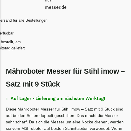
Begrenzungsdraht
Bosch Indego
ersand für alle Bestellungen
Bosch Indego Messer
Begrenzungsdraht
erfügbar
Central Park
 bestellt, am
tstag geliefert
Central Park Messer
Begrenzungsdraht
Mähroboter Messer für Stihl imow –
Cramer
Cramer Messer
Satz mit 9 Stück
Begrenzungsdraht
Auf Lager - Lieferung am nächsten Werktag!
Cub Cadet
Cub Cadet Messer
Diese Mähroboter Messer für Stihl imow – Satz mit 9 Stück sind
auf beiden Seiten doppelt geschliffen. Das macht die Messer
Begrenzungsdraht
sehr scharf. Da sich die Messer um eine Nocke drehen, werden
Ecovacs
sie vom Mähroboter auf beiden Schnittseiten verwendet. Wenn