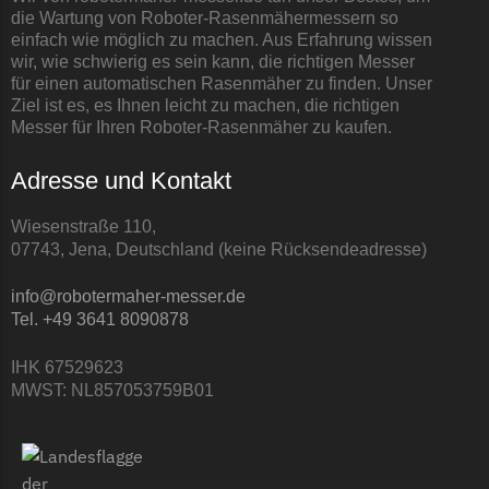
LandXcape Messer
die Wartung von Roboter-Rasenmähermessern so
einfach wie möglich zu machen. Aus Erfahrung wissen
Begrenzungsdraht
wir, wie schwierig es sein kann, die richtigen Messer
für einen automatischen Rasenmäher zu finden. Unser
LawnBott
Ziel ist es, es Ihnen leicht zu machen, die richtigen
LawnBott Messer
Messer für Ihren Roboter-Rasenmäher zu kaufen.
Begrenzungsdraht
Adresse und Kontakt
Lizard
Wiesenstraße 110,
Lizard Messer
07743, Jena, Deutschland (keine Rücksendeadresse)
Begrenzungsdraht
info@robotermaher-messer.de
LUX-Tools
Tel. +49 3641 8090878
LUX-Tools Messer
IHK 67529623
Begrenzungsdraht
MWST: NL857053759B01
Mammotion
Mammotion Messer