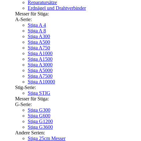
Reparatursätze
Erdnägel und Drahtverbinder
Messer für Stiga:
A-Serie:
Stiga A 4
Stiga A 8
Stiga A300
Stiga A500
Stiga A750
Stiga A1000
Stiga A1500
Stiga A3000
Stiga A5000
Stiga A7500
Stiga A10000
Stig-Serie:
Stiga STIG
Messer für Stiga:
G-Serie:
Stiga G300
Stiga G600
Stiga G1200
Stiga G3600
Andere Serien:
Stiga 25cm Messer