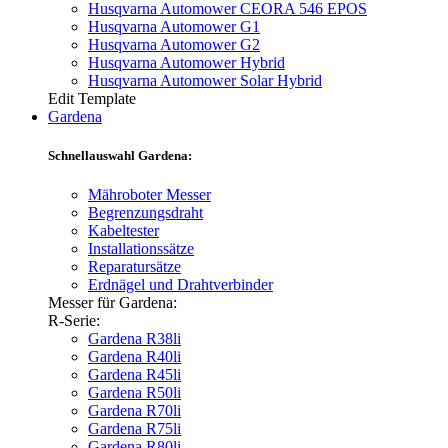
Husqvarna Automower CEORA 546 EPOS
Husqvarna Automower G1
Husqvarna Automower G2
Husqvarna Automower Hybrid
Husqvarna Automower Solar Hybrid
Edit Template
Gardena
Schnellauswahl Gardena:
Mähroboter Messer
Begrenzungsdraht
Kabeltester
Installationssätze
Reparatursätze
Erdnägel und Drahtverbinder
Messer für Gardena:
R-Serie:
Gardena R38li
Gardena R40li
Gardena R45li
Gardena R50li
Gardena R70li
Gardena R75li
Gardena R80li