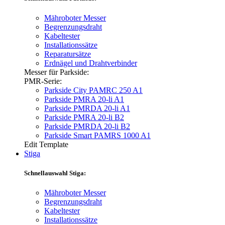
Mähroboter Messer
Begrenzungsdraht
Kabeltester
Installationssätze
Reparatursätze
Erdnägel und Drahtverbinder
Messer für Parkside:
PMR-Serie:
Parkside City PAMRC 250 A1
Parkside PMRA 20-li A1
Parkside PMRDA 20-li A1
Parkside PMRA 20-li B2
Parkside PMRDA 20-li B2
Parkside Smart PAMRS 1000 A1
Edit Template
Stiga
Schnellauswahl Stiga:
Mähroboter Messer
Begrenzungsdraht
Kabeltester
Installationssätze