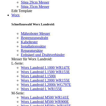
Stiga 29cm Messer
Stiga 35cm Messer
Edit Template
Worx
Schnellauswahl Worx Landroid:
Mähroboter Messer
Begrenzungsdraht
Kabeltester
Installationssätze
Reparatursätze
Erdnägel und Drahtverbinder
Messer für Worx Landroid:
L-Serie:
Worx Landroid L1000 WR147E
Worx Landroid L1500 WR153E
Worx Landroid L1500i
Worx Landroid L2000 WR155E
Worx Landroid L2000i WG797E
Worx Landroid L WR155E
M-Serie:
Worx Landroid M500 WR141E
Worx Landroid M500 WR900E
Worx Landroid M500+ WR165E