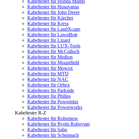
Kabeltester für Honda Miimo
Kabeltester für Husqvarna
Kabeltester für John Deere
Kabeltester für Kärcher
Kabeltester für Kress
Kabeltester für LandXcape
Kabeltester für LawnBott
Kabeltester für Lizard
Kabeltester für LUX-Tools
Kabeltester für McCulloch
Kabeltester für Medion
Kabeltester für Mountfield
Kabeltester für Mowox
Kabeltester für MTD
Kabeltester für NAC
Kabeltester für Orbex
Kabeltester für Parkside
Kabeltester für Philips
Kabeltester für Powerplus
Kabeltester für Powerworks
Kabeltester R-Z
Kabeltester für Robomow
Kabeltester für Ryobi Roboyagi
Kabeltester für Sabo
Kabeltester für Scheppach