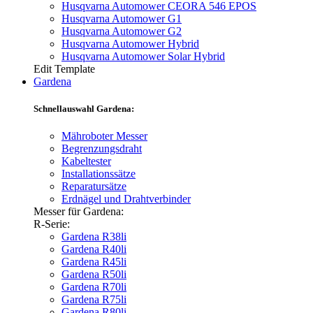
Husqvarna Automower CEORA 546 EPOS
Husqvarna Automower G1
Husqvarna Automower G2
Husqvarna Automower Hybrid
Husqvarna Automower Solar Hybrid
Edit Template
Gardena
Schnellauswahl Gardena:
Mähroboter Messer
Begrenzungsdraht
Kabeltester
Installationssätze
Reparatursätze
Erdnägel und Drahtverbinder
Messer für Gardena:
R-Serie:
Gardena R38li
Gardena R40li
Gardena R45li
Gardena R50li
Gardena R70li
Gardena R75li
Gardena R80li