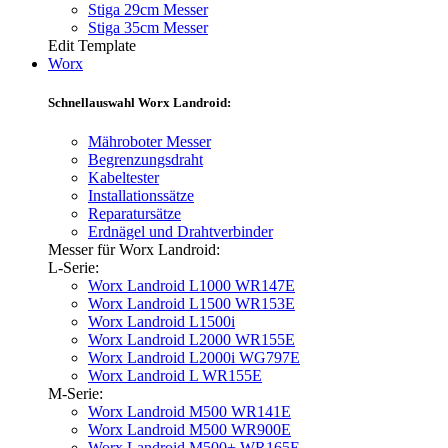
Stiga 29cm Messer
Stiga 35cm Messer
Edit Template
Worx
Schnellauswahl Worx Landroid:
Mähroboter Messer
Begrenzungsdraht
Kabeltester
Installationssätze
Reparatursätze
Erdnägel und Drahtverbinder
Messer für Worx Landroid:
L-Serie:
Worx Landroid L1000 WR147E
Worx Landroid L1500 WR153E
Worx Landroid L1500i
Worx Landroid L2000 WR155E
Worx Landroid L2000i WG797E
Worx Landroid L WR155E
M-Serie:
Worx Landroid M500 WR141E
Worx Landroid M500 WR900E
Worx Landroid M500+ WR165E