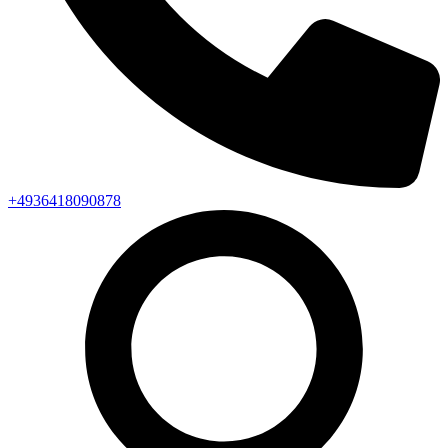
+4936418090878