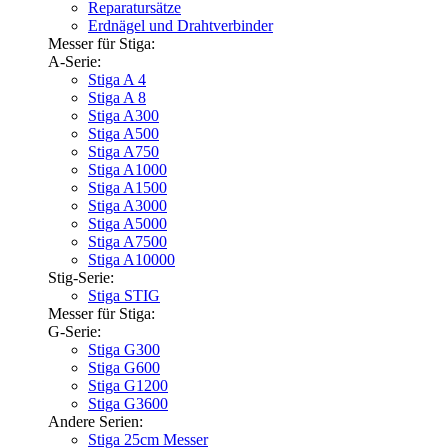
Reparatursätze
Erdnägel und Drahtverbinder
Messer für Stiga:
A-Serie:
Stiga A 4
Stiga A 8
Stiga A300
Stiga A500
Stiga A750
Stiga A1000
Stiga A1500
Stiga A3000
Stiga A5000
Stiga A7500
Stiga A10000
Stig-Serie:
Stiga STIG
Messer für Stiga:
G-Serie:
Stiga G300
Stiga G600
Stiga G1200
Stiga G3600
Andere Serien:
Stiga 25cm Messer