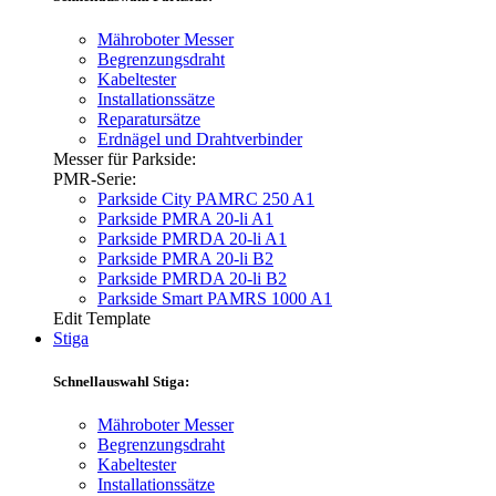
Mähroboter Messer
Begrenzungsdraht
Kabeltester
Installationssätze
Reparatursätze
Erdnägel und Drahtverbinder
Messer für Parkside:
PMR-Serie:
Parkside City PAMRC 250 A1
Parkside PMRA 20-li A1
Parkside PMRDA 20-li A1
Parkside PMRA 20-li B2
Parkside PMRDA 20-li B2
Parkside Smart PAMRS 1000 A1
Edit Template
Stiga
Schnellauswahl Stiga:
Mähroboter Messer
Begrenzungsdraht
Kabeltester
Installationssätze