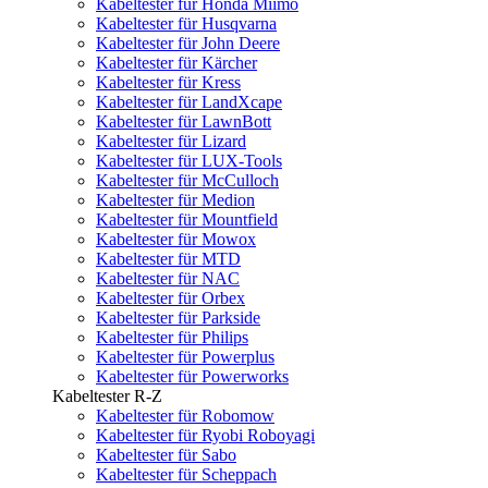
Kabeltester für Honda Miimo
Kabeltester für Husqvarna
Kabeltester für John Deere
Kabeltester für Kärcher
Kabeltester für Kress
Kabeltester für LandXcape
Kabeltester für LawnBott
Kabeltester für Lizard
Kabeltester für LUX-Tools
Kabeltester für McCulloch
Kabeltester für Medion
Kabeltester für Mountfield
Kabeltester für Mowox
Kabeltester für MTD
Kabeltester für NAC
Kabeltester für Orbex
Kabeltester für Parkside
Kabeltester für Philips
Kabeltester für Powerplus
Kabeltester für Powerworks
Kabeltester R-Z
Kabeltester für Robomow
Kabeltester für Ryobi Roboyagi
Kabeltester für Sabo
Kabeltester für Scheppach