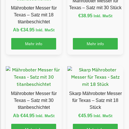
Mähroboter Messer für
Florabest Messer
Texas – Satz mit 30 Stück
Mähroboter Messer für
Begrenzungsdraht
Texas – Satz mit 18
€
38.95
Inkl. MwSt
titanbeschichtet
Flymo
Ab
€
34.95
Inkl. MwSt
Flymo Messer
Begrenzungsdraht
Mehr info
Mehr info
Fuxtec
Fuxtec Messer
Begrenzungsdraht
Garden Feelings
Garden Feelings Messer
Mähroboter Messer für
Skarp Mähroboter Messer
Begrenzungsdraht
Texas – Satz mit 30
für Texas – Satz mit 18
titanbeschichtet
Stück
Greenworks
Ab
€
44.95
€
45.95
Inkl. MwSt
Inkl. MwSt
Greenworks Messer
Begrenzungsdraht