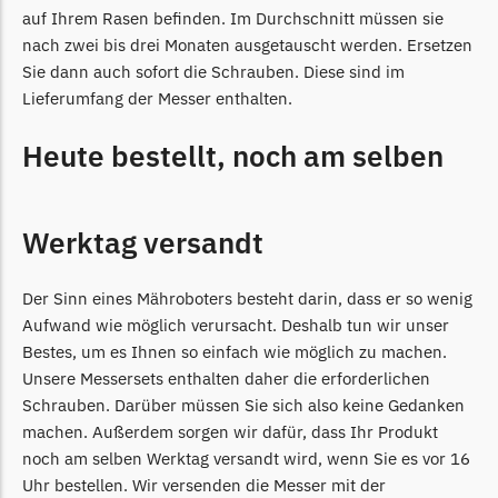
Powerworks
auf Ihrem Rasen befinden. Im Durchschnitt müssen sie
Powerworks Messer
nach zwei bis drei Monaten ausgetauscht werden. Ersetzen
Begrenzungsdraht
Sie dann auch sofort die Schrauben. Diese sind im
Lieferumfang der Messer enthalten.
Robomow
Heute bestellt, noch am selben
Robomow Messer
Begrenzungsdraht
Scheppach
Werktag versandt
Scheppach Messer
Begrenzungsdraht
Der Sinn eines Mähroboters besteht darin, dass er so wenig
Aufwand wie möglich verursacht. Deshalb tun wir unser
Segway
Bestes, um es Ihnen so einfach wie möglich zu machen.
Segway Navimow Messer
Unsere Messersets enthalten daher die erforderlichen
Schrauben. Darüber müssen Sie sich also keine Gedanken
Sunseeker
machen. Außerdem sorgen wir dafür, dass Ihr Produkt
Sunseeker Messer
noch am selben Werktag versandt wird, wenn Sie es vor 16
Uhr bestellen. Wir versenden die Messer mit der
TECH Line