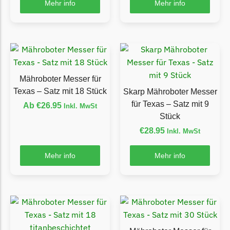
Mehr info
Mehr info
Ecovacs Messer
Einhell
Einhell Messer
Begrenzungsdraht
Mähroboter Messer für
Etesia
Texas – Satz mit 18 Stück
Skarp Mähroboter Messer
Etesia Messer
für Texas – Satz mit 9
Ab
€
26.95
Inkl. MwSt
Begrenzungsdraht
Stück
€
28.95
Inkl. MwSt
Eufy
Eufy Messer
Mehr info
Mehr info
Ferrex
Ferrex Messer
Begrenzungsdraht
Florabest