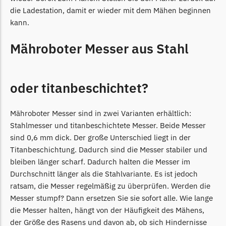
Begrenzungsdraht
die Ladestation, damit er wieder mit dem Mähen beginnen
kann.
NAC
NAC Messer
Mähroboter Messer aus Stahl
Begrenzungsdraht
Orbex
oder titanbeschichtet?
Orbex Messer
Begrenzungsdraht
Mähroboter Messer sind in zwei Varianten erhältlich:
Stahlmesser und titanbeschichtete Messer. Beide Messer
Philips
sind 0,6 mm dick. Der große Unterschied liegt in der
Philips Messer
Titanbeschichtung. Dadurch sind die Messer stabiler und
Begrenzungsdraht
bleiben länger scharf. Dadurch halten die Messer im
Durchschnitt länger als die Stahlvariante. Es ist jedoch
Powerplus
ratsam, die Messer regelmäßig zu überprüfen. Werden die
Powerplus Messer
Messer stumpf? Dann ersetzen Sie sie sofort alle. Wie lange
Begrenzungsdraht
die Messer halten, hängt von der Häufigkeit des Mähens,
der Größe des Rasens und davon ab, ob sich Hindernisse