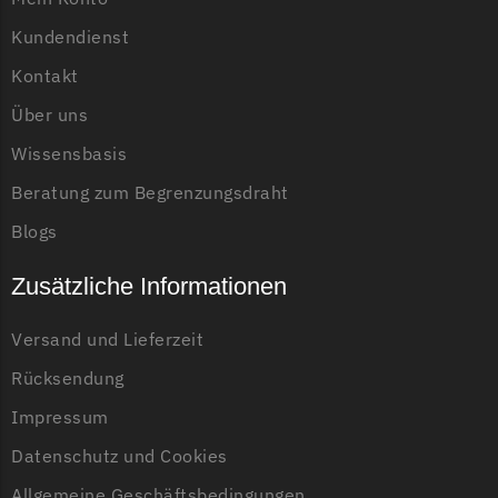
Begrenzungsdraht
Kundendienst
Zoef Robot
Kontakt
Zoef Robot Messer
Über uns
Begrenzungsdraht
Wissensbasis
Beratung zum Begrenzungsdraht
Blogs
Zusätzliche Informationen
Versand und Lieferzeit
Rücksendung
Impressum
Datenschutz und Cookies
Allgemeine Geschäftsbedingungen