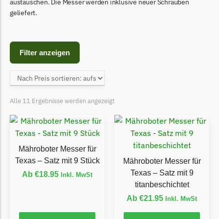
Begrenzungsdraht
austauschen. Die Messer werden inklusive neuer Schrauben
geliefert.
Bosch Indego
Bosch Indego Messer
Begrenzungsdraht
Filter anzeigen
Central Park
Central Park Messer
Begrenzungsdraht
Alle 11 Ergebnisse werden angezeigt
Cramer
Cramer Messer
Begrenzungsdraht
Mähroboter Messer für
Texas – Satz mit 9 Stück
Mähroboter Messer für
Cub Cadet
Texas – Satz mit 9
Ab
€
18.95
Inkl. MwSt
Cub Cadet Messer
titanbeschichtet
Begrenzungsdraht
Ab
€
21.95
Inkl. MwSt
Ecovacs