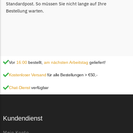
Standardpost. So müssen Sie nicht lange auf Ihre
TECH Line Messer
Bestellung warten.
Begrenzungsdraht
Texas
Texas Messer
Begrenzungsdraht
Wiper
Vor
16:00
bestellt,
am nächsten Arbeitstag
geliefert!
Wiper Messer
Kostenloser Versand
für alle Bestellungen > €50,-
Begrenzungsdraht
WOLF-Garten
Chat-Dienst
verfügbar
Wolf-Garten Messer
Begrenzungsdraht
Yardforce
Kundendienst
Yardforce Messer
Mein Konto