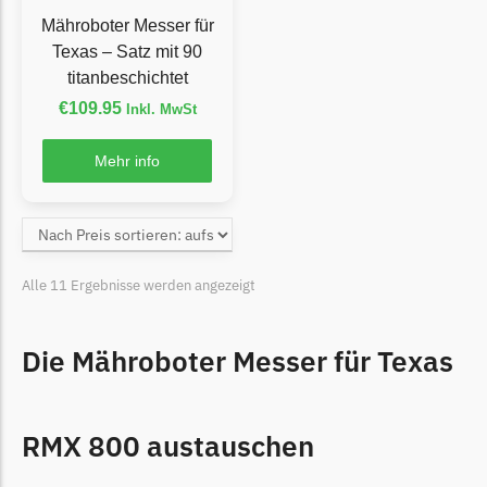
LandXcape Messer
Mähroboter Messer für
Begrenzungsdraht
Texas – Satz mit 90
titanbeschichtet
LawnBott
€
109.95
Inkl. MwSt
LawnBott Messer
Begrenzungsdraht
Mehr info
Lizard
Lizard Messer
Begrenzungsdraht
Alle 11 Ergebnisse werden angezeigt
LUX-Tools
LUX-Tools Messer
Die Mähroboter Messer für Texas
Begrenzungsdraht
Mammotion
RMX 800 austauschen
Mammotion Messer