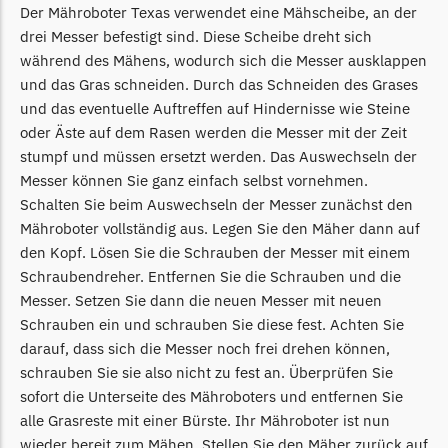
McCulloch
Der Mähroboter Texas verwendet eine Mähscheibe, an der
drei Messer befestigt sind. Diese Scheibe dreht sich
McCulloch Messer
während des Mähens, wodurch sich die Messer ausklappen
Begrenzungsdraht
und das Gras schneiden. Durch das Schneiden des Grases
Medion
und das eventuelle Auftreffen auf Hindernisse wie Steine
oder Äste auf dem Rasen werden die Messer mit der Zeit
Medion Messer
stumpf und müssen ersetzt werden. Das Auswechseln der
Begrenzungsdraht
Messer können Sie ganz einfach selbst vornehmen.
Schalten Sie beim Auswechseln der Messer zunächst den
Mountfield
Mähroboter vollständig aus. Legen Sie den Mäher dann auf
Mountfield Messer
den Kopf. Lösen Sie die Schrauben der Messer mit einem
Begrenzungsdraht
Schraubendreher. Entfernen Sie die Schrauben und die
Messer. Setzen Sie dann die neuen Messer mit neuen
Mowox
Schrauben ein und schrauben Sie diese fest. Achten Sie
Mowox Messer
darauf, dass sich die Messer noch frei drehen können,
Begrenzungsdraht
schrauben Sie sie also nicht zu fest an. Überprüfen Sie
sofort die Unterseite des Mähroboters und entfernen Sie
MTD
alle Grasreste mit einer Bürste. Ihr Mähroboter ist nun
MTD Messer
wieder bereit zum Mähen. Stellen Sie den Mäher zurück auf