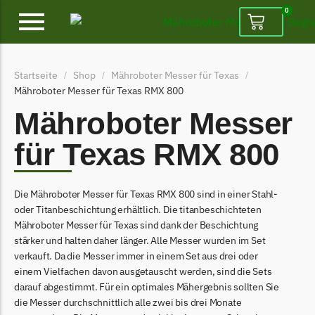
0
Alpina
Startseite
Shop
Mähroboter Messer für Texas
/
/
/
Alpina Messer
Mähroboter Messer für Texas RMX 800
Begrenzungsdraht
Mähroboter Messer
Ambrogio
für Texas RMX 800
Ambrogio Messer
Begrenzungsdraht
Die Mähroboter Messer für Texas RMX 800 sind in einer Stahl-
Belrobotics
oder Titanbeschichtung erhältlich. Die titanbeschichteten
Mähroboter Messer für Texas sind dank der Beschichtung
Belrobotics Messer
stärker und halten daher länger. Alle Messer wurden im Set
Begrenzungsdraht
verkauft. Da die Messer immer in einem Set aus drei oder
einem Vielfachen davon ausgetauscht werden, sind die Sets
Black & Decker
darauf abgestimmt. Für ein optimales Mähergebnis sollten Sie
Black & Decker Messer
die Messer durchschnittlich alle zwei bis drei Monate