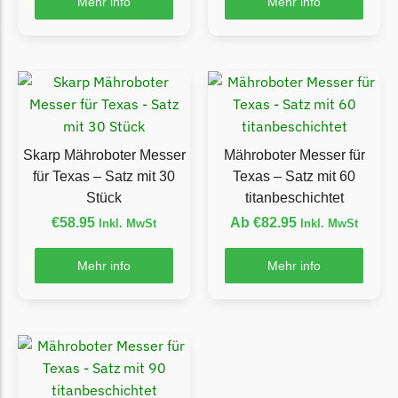
Mehr info
Mehr info
Grouw
Grouw Messer
Begrenzungsdraht
Güde
Güde Messer
Skarp Mähroboter Messer
Mähroboter Messer für
Begrenzungsdraht
für Texas – Satz mit 30
Texas – Satz mit 60
Stück
titanbeschichtet
Honda
€
58.95
Ab
€
82.95
Inkl. MwSt
Inkl. MwSt
Honda Messer
Begrenzungsdraht
Mehr info
Mehr info
Kress
Kress Messer
Begrenzungsdraht
LandXcape