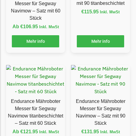
mit 90 titanbeschichtet
Messer für Segway
TECH Line Messer
Navimow – Satz mit 60
€
115.95
Inkl. MwSt
Begrenzungsdraht
Stück
Ab
€
106.95
Inkl. MwSt
Texas
Texas Messer
Mehr info
Mehr info
Begrenzungsdraht
Wiper
Wiper Messer
Begrenzungsdraht
WOLF-Garten
Wolf-Garten Messer
Endurance Mähroboter
Endurance Mähroboter
Begrenzungsdraht
Messer für Segway
Messer für Segway
Navimow titanbeschichtet
Navimow – Satz mit 90
Yardforce
– Satz mit 60 Stück
Stück
Yardforce Messer
Ab
€
121.95
€
131.95
Inkl. MwSt
Inkl. MwSt