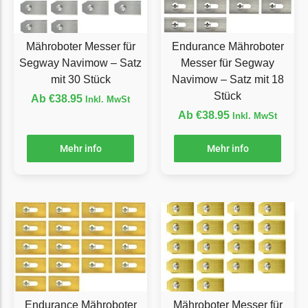
LandXcape Messer
Begrenzungsdraht
Mähroboter Messer für
Endurance Mähroboter
LawnBott
Segway Navimow – Satz
Messer für Segway
LawnBott Messer
mit 30 Stück
Navimow – Satz mit 18
Stück
Begrenzungsdraht
Ab
€
38.95
Inkl. MwSt
Ab
€
38.95
Inkl. MwSt
Lizard
Lizard Messer
Mehr info
Mehr info
Begrenzungsdraht
LUX-Tools
LUX-Tools Messer
Begrenzungsdraht
Mammotion
Mammotion Messer
Endurance Mähroboter
Mähroboter Messer für