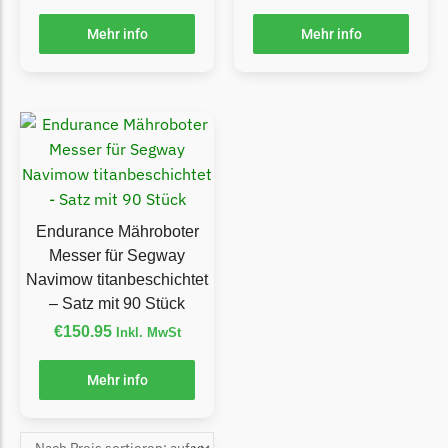
Begrenzungsdraht
Mehr info
Mehr info
Zoef Robot
Zoef Robot Messer
Begrenzungsdraht
Endurance Mähroboter
Messer für Segway
Navimow titanbeschichtet
– Satz mit 90 Stück
€
150.95
Inkl. MwSt
Mehr info