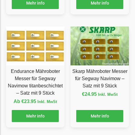
Mehr info
Mehr info
Florabest Messer
Begrenzungsdraht
Flymo
Flymo Messer
Begrenzungsdraht
Fuxtec
Fuxtec Messer
Endurance Mähroboter
Skarp Mähroboter Messer
Begrenzungsdraht
Messer für Segway
für Segway Navimow –
Garden Feelings
Navimow titanbeschichtet
Satz mit 9 Stück
– Satz mit 9 Stück
€
24.95
Inkl. MwSt
Garden Feelings Messer
Ab
€
23.95
Inkl. MwSt
Begrenzungsdraht
Greenworks
Mehr info
Mehr info
Greenworks Messer
Begrenzungsdraht