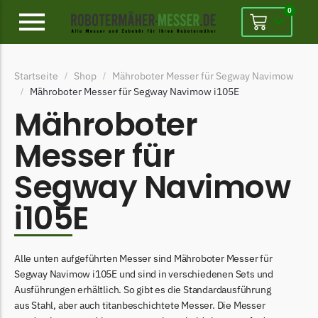
0
Alpina
Startseite
Shop
Mähroboter Messer für Segway Navimow
/
/
Alpina Messer
Mähroboter Messer für Segway Navimow i105E
/
Begrenzungsdraht
Mähroboter
Ambrogio
Messer für
Ambrogio Messer
Segway Navimow
Begrenzungsdraht
i105E
Belrobotics
Belrobotics Messer
Begrenzungsdraht
Alle unten aufgeführten Messer sind Mähroboter Messer für
Segway Navimow i105E und sind in verschiedenen Sets und
Black & Decker
Ausführungen erhältlich. So gibt es die Standardausführung
Black & Decker Messer
aus Stahl, aber auch titanbeschichtete Messer. Die Messer