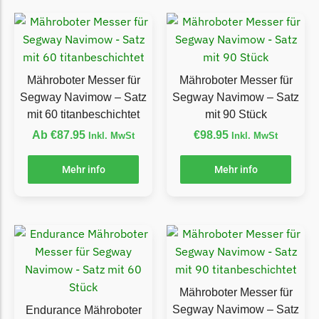
Powerworks
Powerworks Messer
Begrenzungsdraht
Robomow
Mähroboter Messer für
Mähroboter Messer für
Robomow Messer
Segway Navimow – Satz
Segway Navimow – Satz
Begrenzungsdraht
mit 60 titanbeschichtet
mit 90 Stück
Ab
€
87.95
€
98.95
Inkl. MwSt
Inkl. MwSt
Scheppach
Scheppach Messer
Mehr info
Mehr info
Begrenzungsdraht
Segway
Segway Navimow Messer
Sunseeker
Sunseeker Messer
Mähroboter Messer für
Segway Navimow – Satz
Endurance Mähroboter
TECH Line