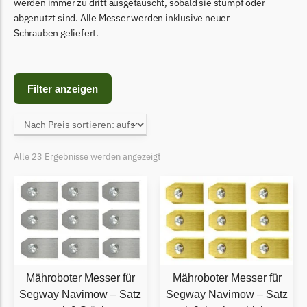
Begrenzungsdraht
werden immer zu dritt ausgetauscht, sobald sie stumpf oder
abgenutzt sind. Alle Messer werden inklusive neuer
Bosch Indego
Schrauben geliefert.
Bosch Indego Messer
Begrenzungsdraht
Filter anzeigen
Central Park
Central Park Messer
Begrenzungsdraht
Alle 23 Ergebnisse werden angezeigt
Cramer
Cramer Messer
Begrenzungsdraht
Cub Cadet
Cub Cadet Messer
Begrenzungsdraht
Mähroboter Messer für
Mähroboter Messer für
Segway Navimow – Satz
Segway Navimow – Satz
Ecovacs