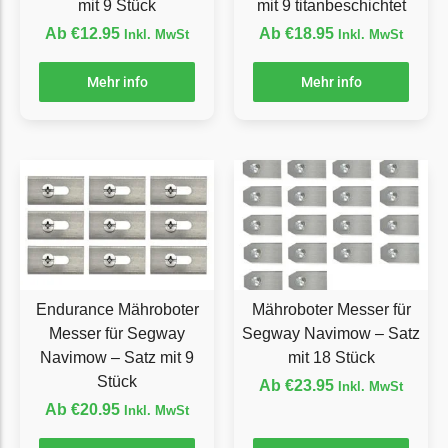
mit 9 Stück
mit 9 titanbeschichtet
Ecovacs Messer
Ab
€
12.95
Ab
€
18.95
Inkl. MwSt
Inkl. MwSt
Einhell
Mehr info
Mehr info
Einhell Messer
Begrenzungsdraht
Etesia
Etesia Messer
Begrenzungsdraht
Eufy
Eufy Messer
Endurance Mähroboter
Mähroboter Messer für
Messer für Segway
Segway Navimow – Satz
Ferrex
Navimow – Satz mit 9
mit 18 Stück
Ferrex Messer
Stück
Ab
€
23.95
Inkl. MwSt
Begrenzungsdraht
Ab
€
20.95
Inkl. MwSt
Florabest