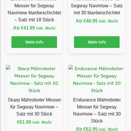
McCulloch
Messer für Segway
Segway Navimow – Satz
McCulloch Messer
Navimow titanbeschichtet
mit 30 titanbeschichtet
Begrenzungsdraht
– Satz mit 18 Stück
Ab
€
46.95
Inkl. MwSt
Ab
€
41.95
Inkl. MwSt
Medion
Medion Messer
Mehr info
Mehr info
Begrenzungsdraht
Mountfield
Mountfield Messer
Begrenzungsdraht
Mowox
Mowox Messer
Skarp Mähroboter Messer
Endurance Mähroboter
Begrenzungsdraht
für Segway Navimow –
Messer für Segway
Satz mit 30 Stück
Navimow – Satz mit 30
MTD
Stück
€
61.95
Inkl. MwSt
MTD Messer
Ab
€
62.95
Inkl. MwSt