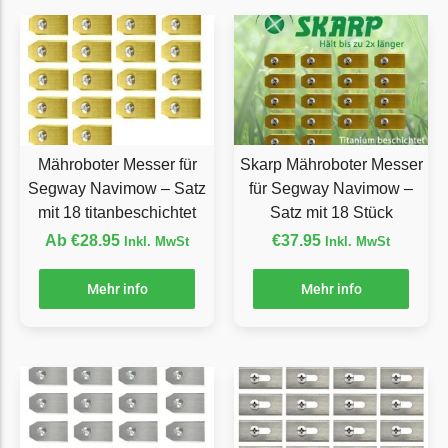
Grouw
Grouw Messer
Begrenzungsdraht
Güde
Mähroboter Messer für
Skarp Mähroboter Messer
Güde Messer
Segway Navimow – Satz
für Segway Navimow –
Begrenzungsdraht
mit 18 titanbeschichtet
Satz mit 18 Stück
Honda
Ab
€
28.95
€
37.95
Inkl. MwSt
Inkl. MwSt
Honda Messer
Mehr info
Mehr info
Begrenzungsdraht
Kress
Kress Messer
Begrenzungsdraht
LandXcape