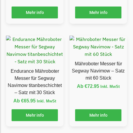
Begrenzungsdraht
Mehr info
Mehr info
NAC
NAC Messer
Begrenzungsdraht
Orbex
Orbex Messer
Begrenzungsdraht
Mähroboter Messer für
Segway Navimow – Satz
Endurance Mähroboter
Philips
mit 60 Stück
Messer für Segway
Philips Messer
Navimow titanbeschichtet
Ab
€
72.95
Inkl. MwSt
Begrenzungsdraht
– Satz mit 30 Stück
Ab
€
65.95
Inkl. MwSt
Powerplus
Powerplus Messer
Mehr info
Mehr info
Begrenzungsdraht