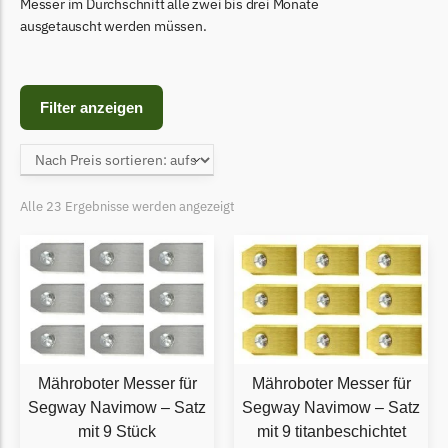
Begrenzungsdraht
Messer im Durchschnitt alle zwei bis drei Monate
ausgetauscht werden müssen.
Bosch Indego
Bosch Indego Messer
Begrenzungsdraht
Filter anzeigen
Central Park
Central Park Messer
Begrenzungsdraht
Alle 23 Ergebnisse werden angezeigt
Cramer
Cramer Messer
Begrenzungsdraht
Cub Cadet
Cub Cadet Messer
Mähroboter Messer für
Mähroboter Messer für
Begrenzungsdraht
Segway Navimow – Satz
Segway Navimow – Satz
mit 9 Stück
mit 9 titanbeschichtet
Ecovacs