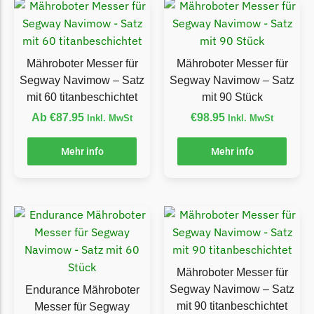
Powerworks
Powerworks Messer
Begrenzungsdraht
Mähroboter Messer für
Mähroboter Messer für
Robomow
Segway Navimow – Satz
Segway Navimow – Satz
Robomow Messer
mit 60 titanbeschichtet
mit 90 Stück
Begrenzungsdraht
Ab
€
87.95
€
98.95
Inkl. MwSt
Inkl. MwSt
Scheppach
Mehr info
Mehr info
Scheppach Messer
Begrenzungsdraht
Segway
Segway Navimow Messer
Sunseeker
Mähroboter Messer für
Sunseeker Messer
Segway Navimow – Satz
Endurance Mähroboter
mit 90 titanbeschichtet
Messer für Segway
TECH Line