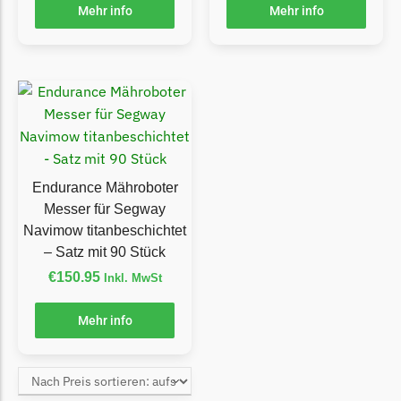
Begrenzungsdraht
Mehr info
Mehr info
Zoef Robot
Zoef Robot Messer
Begrenzungsdraht
Endurance Mähroboter
Messer für Segway
Navimow titanbeschichtet
– Satz mit 90 Stück
€
150.95
Inkl. MwSt
Mehr info