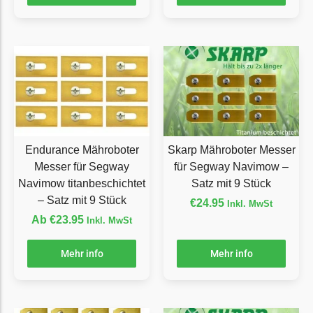
Florabest Messer
Begrenzungsdraht
Flymo
Flymo Messer
Begrenzungsdraht
Fuxtec
Endurance Mähroboter
Skarp Mähroboter Messer
Fuxtec Messer
Messer für Segway
für Segway Navimow –
Begrenzungsdraht
Navimow titanbeschichtet
Satz mit 9 Stück
Garden Feelings
– Satz mit 9 Stück
€
24.95
Inkl. MwSt
Ab
€
23.95
Inkl. MwSt
Garden Feelings Messer
Begrenzungsdraht
Mehr info
Mehr info
Greenworks
Greenworks Messer
Begrenzungsdraht