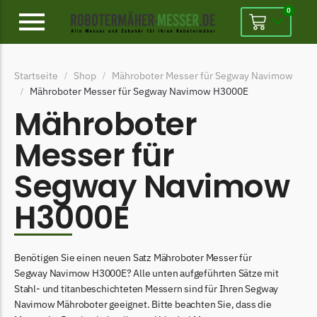
0
Alpina
Startseite
Shop
Mähroboter Messer für Segway Navimow
/
/
Alpina Messer
Mähroboter Messer für Segway Navimow H3000E
/
Begrenzungsdraht
Mähroboter
Ambrogio
Messer für
Ambrogio Messer
Segway Navimow
Begrenzungsdraht
H3000E
Belrobotics
Belrobotics Messer
Begrenzungsdraht
Benötigen Sie einen neuen Satz Mähroboter Messer für
Segway Navimow H3000E? Alle unten aufgeführten Sätze mit
Black & Decker
Stahl- und titanbeschichteten Messern sind für Ihren Segway
Black & Decker Messer
Navimow Mähroboter geeignet. Bitte beachten Sie, dass die