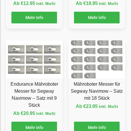
Ab
€
12.95
Ab
€
18.95
Inkl. MwSt
Inkl. MwSt
Ecovacs Messer
Mehr info
Mehr info
Einhell
Einhell Messer
Begrenzungsdraht
Etesia
Etesia Messer
Begrenzungsdraht
Eufy
Endurance Mähroboter
Mähroboter Messer für
Eufy Messer
Messer für Segway
Segway Navimow – Satz
Ferrex
Navimow – Satz mit 9
mit 18 Stück
Stück
Ab
€
23.95
Inkl. MwSt
Ferrex Messer
Ab
€
20.95
Inkl. MwSt
Begrenzungsdraht
Florabest
Mehr info
Mehr info