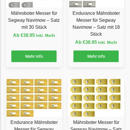
LandXcape Messer
Begrenzungsdraht
Mähroboter Messer für
Endurance Mähroboter
Segway Navimow – Satz
Messer für Segway
LawnBott
mit 30 Stück
Navimow – Satz mit 18
LawnBott Messer
Stück
Ab
€
38.95
Inkl. MwSt
Begrenzungsdraht
Ab
€
38.95
Inkl. MwSt
Lizard
Mehr info
Mehr info
Lizard Messer
Begrenzungsdraht
LUX-Tools
LUX-Tools Messer
Begrenzungsdraht
Mammotion
Mammotion Messer
Endurance Mähroboter
Mähroboter Messer für
Messer für Segway
Segway Navimow – Satz