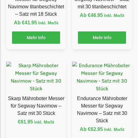
McCulloch
Navimow titanbeschichtet
mit 30 titanbeschichtet
McCulloch Messer
– Satz mit 18 Stück
Ab
€
46.95
Inkl. MwSt
Begrenzungsdraht
Ab
€
41.95
Inkl. MwSt
Medion
Mehr info
Mehr info
Medion Messer
Begrenzungsdraht
Mountfield
Mountfield Messer
Begrenzungsdraht
Mowox
Skarp Mähroboter Messer
Endurance Mähroboter
Mowox Messer
für Segway Navimow –
Messer für Segway
Begrenzungsdraht
Satz mit 30 Stück
Navimow – Satz mit 30
Stück
€
61.95
Inkl. MwSt
MTD
Ab
€
62.95
Inkl. MwSt
MTD Messer