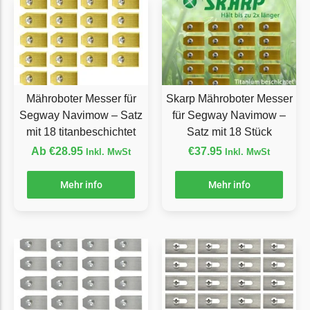
Grouw
Grouw Messer
Begrenzungsdraht
Güde
Mähroboter Messer für
Skarp Mähroboter Messer
Segway Navimow – Satz
für Segway Navimow –
Güde Messer
mit 18 titanbeschichtet
Satz mit 18 Stück
Begrenzungsdraht
Ab
€
28.95
€
37.95
Inkl. MwSt
Inkl. MwSt
Honda
Honda Messer
Mehr info
Mehr info
Begrenzungsdraht
Kress
Kress Messer
Begrenzungsdraht
LandXcape