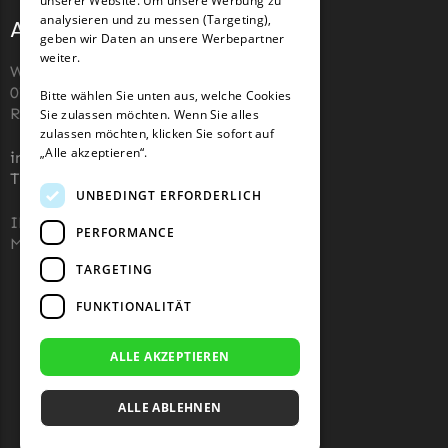
unserer Website. Um unsere Werbung zu
analysieren und zu messen (Targeting),
Adresse und Kontakt
geben wir Daten an unsere Werbepartner
weiter.
Wiesenstraße 110,
07743, Jena, Deutschland (keine
Bitte wählen Sie unten aus, welche Cookies
Rücksendeadresse)
Sie zulassen möchten. Wenn Sie alles
zulassen möchten, klicken Sie sofort auf
„Alle akzeptieren“.
info@robotermaher-messer.de
Tel. +49 3641 8090878
UNBEDINGT ERFORDERLICH
IHK 67529623
PERFORMANCE
MWST: NL857053759B01
TARGETING
FUNKTIONALITÄT
ALLE AKZEPTIEREN
ALLE ABLEHNEN