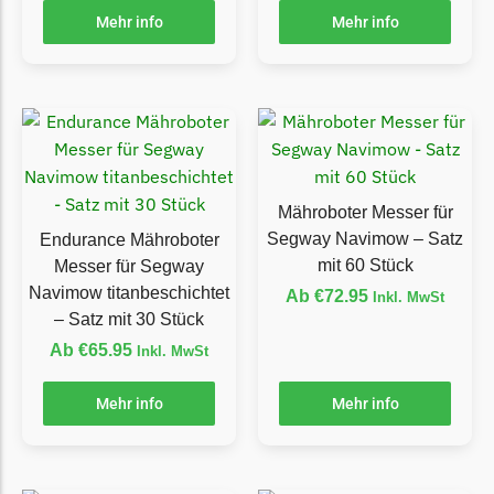
Begrenzungsdraht
Mehr info
Mehr info
NAC
NAC Messer
Begrenzungsdraht
Orbex
Orbex Messer
Mähroboter Messer für
Begrenzungsdraht
Segway Navimow – Satz
Endurance Mähroboter
mit 60 Stück
Messer für Segway
Philips
Navimow titanbeschichtet
Ab
€
72.95
Inkl. MwSt
Philips Messer
– Satz mit 30 Stück
Begrenzungsdraht
Ab
€
65.95
Inkl. MwSt
Powerplus
Mehr info
Mehr info
Powerplus Messer
Begrenzungsdraht