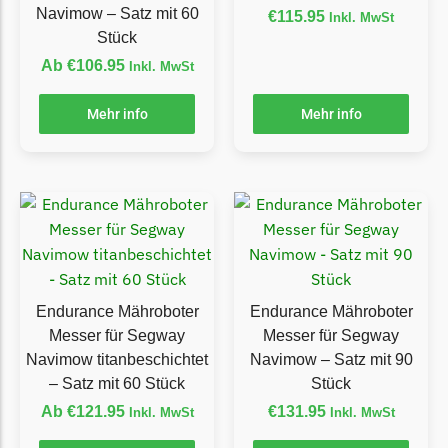
Navimow – Satz mit 60
€
115.95
Inkl. MwSt
TECH Line Messer
Stück
Begrenzungsdraht
Ab
€
106.95
Inkl. MwSt
Texas
Mehr info
Mehr info
Texas Messer
Begrenzungsdraht
Wiper
Wiper Messer
Begrenzungsdraht
WOLF-Garten
Endurance Mähroboter
Endurance Mähroboter
Wolf-Garten Messer
Messer für Segway
Messer für Segway
Begrenzungsdraht
Navimow titanbeschichtet
Navimow – Satz mit 90
– Satz mit 60 Stück
Stück
Yardforce
Ab
€
121.95
€
131.95
Inkl. MwSt
Inkl. MwSt
Yardforce Messer