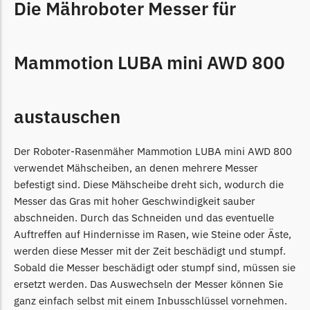
Die Mähroboter Messer für
LandXcape Messer
Begrenzungsdraht
LawnBott
Mammotion LUBA mini AWD 800
LawnBott Messer
Begrenzungsdraht
austauschen
Lizard
Lizard Messer
Der Roboter-Rasenmäher Mammotion LUBA mini AWD 800
Begrenzungsdraht
verwendet Mähscheiben, an denen mehrere Messer
befestigt sind. Diese Mähscheibe dreht sich, wodurch die
LUX-Tools
Messer das Gras mit hoher Geschwindigkeit sauber
LUX-Tools Messer
abschneiden. Durch das Schneiden und das eventuelle
Auftreffen auf Hindernisse im Rasen, wie Steine oder Äste,
Begrenzungsdraht
werden diese Messer mit der Zeit beschädigt und stumpf.
Mammotion
Sobald die Messer beschädigt oder stumpf sind, müssen sie
ersetzt werden. Das Auswechseln der Messer können Sie
Mammotion Messer
ganz einfach selbst mit einem Inbusschlüssel vornehmen.