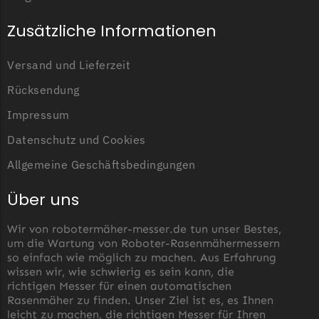
TECH Line Messer
Zusätzliche Informationen
Begrenzungsdraht
Versand und Lieferzeit
Texas
Rücksendung
Texas Messer
Begrenzungsdraht
Impressum
Wiper
Datenschutz und Cookies
Wiper Messer
Allgemeine Geschäftsbedingungen
Begrenzungsdraht
Über uns
WOLF-Garten
Wir von robotermäher-messer.de tun unser Bestes,
Wolf-Garten Messer
um die Wartung von Roboter-Rasenmähermessern
Begrenzungsdraht
so einfach wie möglich zu machen. Aus Erfahrung
wissen wir, wie schwierig es sein kann, die
Yardforce
richtigen Messer für einen automatischen
Rasenmäher zu finden. Unser Ziel ist es, es Ihnen
Yardforce Messer
leicht zu machen, die richtigen Messer für Ihren