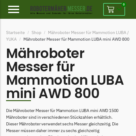
0
Alpina
Startseite
Shop
Mähroboter Messer für Mammotion LUBA /
/
/
Alpina Messer
YUKA
Mähroboter Messer für Mammotion LUBA mini AWD 800
/
Begrenzungsdraht
Mähroboter
Ambrogio
Messer für
Ambrogio Messer
Mammotion LUBA
Begrenzungsdraht
mini AWD 800
Belrobotics
Belrobotics Messer
Begrenzungsdraht
Die Mähroboter Messer für Mammotion LUBA mini AWD 1500
Mähroboter sind in verschiedenen Stückzahlen erhältlich.
Black & Decker
Dieser Mähroboter verwendet sechs Messer gleichzeitig. Die
Black & Decker Messer
Messer müssen daher immer zu sechs gleichzeitig