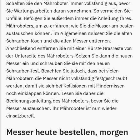
McCulloch
Schalten Sie den Mähroboter immer vollständig aus, bevor
Sie Wartungsarbeiten daran vornehmen. So vermeiden Sie
McCulloch Messer
Unfälle. Befolgen Sie außerdem immer die Anleitung Ihres
Begrenzungsdraht
Mähroboters, um zu erfahren, wie Sie die Messer am besten
Medion
austauschen können. Im Allgemeinen müssen Sie die alten
Schrauben lösen und die alten Messer entfernen.
Medion Messer
Anschließend entfernen Sie mit einer Bürste Grasreste von
Begrenzungsdraht
der Unterseite des Mähroboters. Setzen Sie dann die neuen
Mountfield
Messer ein und schrauben Sie sie mit den neuen
Schrauben fest. Beachten Sie jedoch, dass bei vielen
Mountfield Messer
Mährobotern die Messer nicht vollständig festgeschraubt
Begrenzungsdraht
werden, damit sie sich bei Kollisionen mit Hindernissen
noch einklappen können. Lesen Sie daher die
Mowox
Bedienungsanleitung des Mähroboters, bevor Sie die
Mowox Messer
Messer austauschen. Ihr Mähroboter ist nun wieder
Begrenzungsdraht
einsatzbereit.
MTD
Messer heute bestellen, morgen
MTD Messer