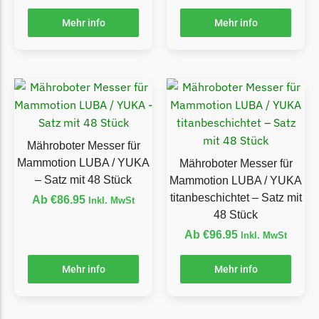
Florabest Messer
Mehr info
Mehr info
Begrenzungsdraht
Flymo
Flymo Messer
Begrenzungsdraht
Fuxtec
Mähroboter Messer für
Fuxtec Messer
Mammotion LUBA / YUKA
Mähroboter Messer für
Begrenzungsdraht
– Satz mit 48 Stück
Mammotion LUBA / YUKA
titanbeschichtet – Satz mit
Ab
€
86.95
Garden Feelings
Inkl. MwSt
48 Stück
Garden Feelings Messer
Ab
€
96.95
Inkl. MwSt
Begrenzungsdraht
Mehr info
Mehr info
Greenworks
Greenworks Messer
Begrenzungsdraht