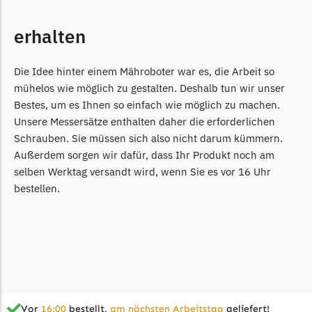
Begrenzungsdraht
erhalten
NAC
NAC Messer
Die Idee hinter einem Mähroboter war es, die Arbeit so
Begrenzungsdraht
mühelos wie möglich zu gestalten. Deshalb tun wir unser
Orbex
Bestes, um es Ihnen so einfach wie möglich zu machen.
Unsere Messersätze enthalten daher die erforderlichen
Orbex Messer
Schrauben. Sie müssen sich also nicht darum kümmern.
Begrenzungsdraht
Außerdem sorgen wir dafür, dass Ihr Produkt noch am
selben Werktag versandt wird, wenn Sie es vor 16 Uhr
Philips
bestellen.
Philips Messer
Begrenzungsdraht
Powerplus
Powerplus Messer
Begrenzungsdraht
Vor
16:00
bestellt,
am nächsten Arbeitstag
geliefert!