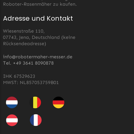
Begrenzungsdraht
Roboter-Rasenmäher zu kaufen.
Zoef Robot
Adresse und Kontakt
Zoef Robot Messer
Begrenzungsdraht
Wiesenstraße 110,
07743, Jena, Deutschland (keine
Rücksendeadresse)
info@robotermaher-messer.de
Tel. +49 3641 8090878
IHK 67529623
MWST: NL857053759B01