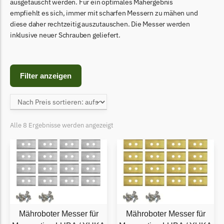
Begrenzungsdraht
ausgetauscht werden. Für ein optimales Mähergebnis
empfiehlt es sich, immer mit scharfen Messern zu mähen und
Bosch Indego
diese daher rechtzeitig auszutauschen. Die Messer werden
inklusive neuer Schrauben geliefert.
Bosch Indego Messer
Begrenzungsdraht
Central Park
Filter anzeigen
Central Park Messer
Begrenzungsdraht
Cramer
Alle 8 Ergebnisse werden angezeigt
Cramer Messer
Begrenzungsdraht
Cub Cadet
Cub Cadet Messer
Begrenzungsdraht
Mähroboter Messer für
Mähroboter Messer für
Ecovacs