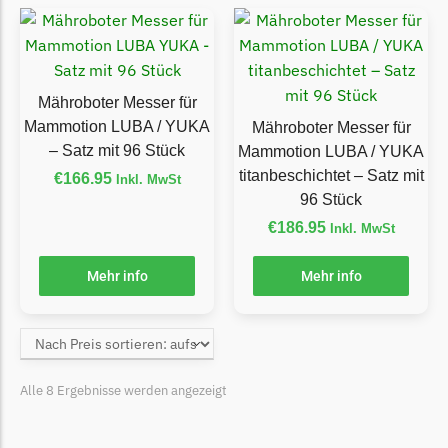
Grouw
Grouw Messer
Begrenzungsdraht
Mähroboter Messer für
Mammotion LUBA / YUKA
Mähroboter Messer für
Güde
– Satz mit 96 Stück
Mammotion LUBA / YUKA
Güde Messer
titanbeschichtet – Satz mit
€
166.95
Inkl. MwSt
Begrenzungsdraht
96 Stück
€
186.95
Inkl. MwSt
Honda
Honda Messer
Mehr info
Mehr info
Begrenzungsdraht
Kress
Kress Messer
Begrenzungsdraht
Alle 8 Ergebnisse werden angezeigt
LandXcape