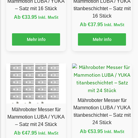
Mammotion LUBA / YUKA
Mammotion LUBA / YUKA
Ecovacs Messer
– Satz mit 16 Stück
titanbeschichtet – Satz mit
16 Stück
Ab
€
33.95
Inkl. MwSt
Einhell
Ab
€
37.95
Inkl. MwSt
Einhell Messer
Begrenzungsdraht
Mehr info
Mehr info
Etesia
Etesia Messer
Begrenzungsdraht
Eufy
Eufy Messer
Mähroboter Messer für
Ferrex
Mammotion LUBA / YUKA
Mähroboter Messer für
Ferrex Messer
titanbeschichtet – Satz mit
Mammotion LUBA / YUKA
Begrenzungsdraht
24 Stück
– Satz mit 24 Stück
Ab
€
53.95
Inkl. MwSt
Ab
€
47.95
Florabest
Inkl. MwSt