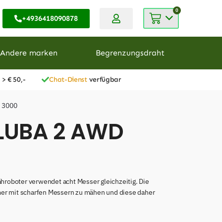
0
+4936418090878
Andere marken
Begrenzungsdraht
 > € 50,-
Chat-Dienst
verfügbar
 3000
 LUBA 2 AWD
roboter verwendet acht Messer gleichzeitig. Die
mer mit scharfen Messern zu mähen und diese daher