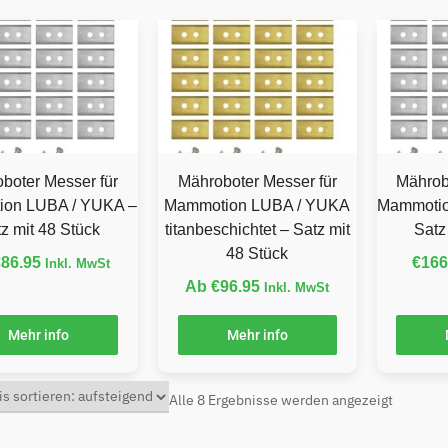
boter Messer für
Mähroboter Messer für
Mährob
on LUBA / YUKA –
Mammotion LUBA / YUKA
Mammotio
z mit 48 Stück
titanbeschichtet – Satz mit
Satz
48 Stück
€
86.95
€
166
Inkl. MwSt
Ab
€
96.95
Inkl. MwSt
Mehr info
Mehr info
Alle 8 Ergebnisse werden angezeigt