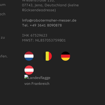
Wiesenstraße 110,
 um
07743, Jena, Deutschland (keine
Rücksendeadresse)
ach
s
info@robotermaher-messer.de
Tel. +49 3641 8090878
IHK 67529623
 zu
MWST: NL857053759B01
fen.