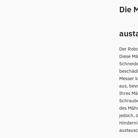
Die 
aust
Der Rob
Diese Mä
Schneide
beschädi
Messer k
aus, bev
Ihres Mä
Schraube
des Mähr
jedoch, 
Hinderni
austausc