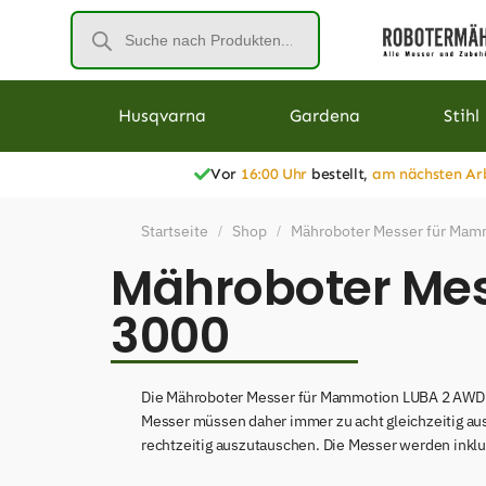
Husqvarna
Gardena
Stihl
Vor
16:00 Uhr
bestellt,
am nächsten Ar
Startseite
Shop
Mähroboter Messer für Mam
/
/
Mähroboter Me
3000
Die Mähroboter Messer für Mammotion LUBA 2 AWD 30
Messer müssen daher immer zu acht gleichzeitig au
rechtzeitig auszutauschen. Die Messer werden inklu