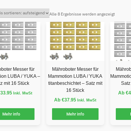
Alle 8 Ergebnisse werden angezeigt
boter Messer für
Mähroboter Messer für
Mährob
on LUBA / YUKA –
Mammotion LUBA / YUKA
Mammotio
z mit 16 Stück
titanbeschichtet – Satz mit
Satz
16 Stück
€
33.95
Ab
€
4
Inkl. MwSt
Ab
€
37.95
Inkl. MwSt
Mehr info
Mehr info