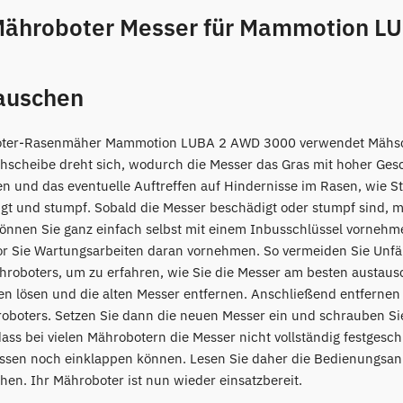
Mähroboter Messer für Mammotion L
auschen
oter-Rasenmäher Mammotion LUBA 2 AWD 3000 verwendet Mähsche
hscheibe dreht sich, wodurch die Messer das Gras mit hoher Ges
n und das eventuelle Auftreffen auf Hindernisse im Rasen, wie St
gt und stumpf. Sobald die Messer beschädigt oder stumpf sind, 
önnen Sie ganz einfach selbst mit einem Inbusschlüssel vornehm
or Sie Wartungsarbeiten daran vornehmen. So vermeiden Sie Unfä
hroboters, um zu erfahren, wie Sie die Messer am besten austau
n lösen und die alten Messer entfernen. Anschließend entfernen S
oboters. Setzen Sie dann die neuen Messer ein und schrauben Si
dass bei vielen Mährobotern die Messer nicht vollständig festgesch
ssen noch einklappen können. Lesen Sie daher die Bedienungsanl
hen. Ihr Mähroboter ist nun wieder einsatzbereit.