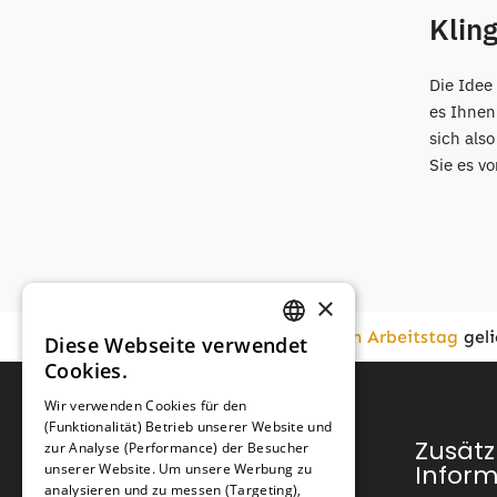
Klin
Die Idee
es Ihnen
sich als
Sie es vo
×
Vor
16:00
bestellt,
am nächsten Arbeitstag
geli
Diese Webseite verwendet
GERMAN
Cookies.
FRENCH
Wir verwenden Cookies für den
(Funktionalität) Betrieb unserer Website und
GERMAN
Kundendienst
Zusätz
zur Analyse (Performance) der Besucher
Infor
unserer Website. Um unsere Werbung zu
analysieren und zu messen (Targeting),