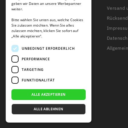
Mein Konto
geben wir Daten an unsere Werbepartner
Versand u
weiter.
Kundendienst
Rücksend
Bitte wählen Sie unten aus, welche Cookies
Kontakt
Sie zulassen möchten. Wenn Sie alles
Impress
zulassen möchten, klicken Sie sofort auf
Über uns
„Alle akzeptieren“.
Datensch
Wissensbasis
Allgemei
UNBEDINGT ERFORDERLICH
Beratung zum Begrenzungsdraht
PERFORMANCE
Blogs
TARGETING
FUNKTIONALITÄT
ALLE AKZEPTIEREN
ALLE ABLEHNEN