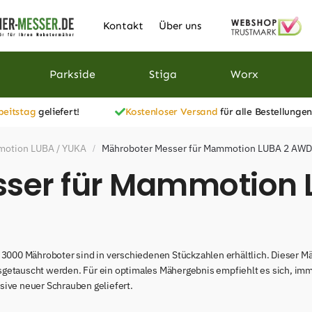
Kontakt
Über uns
Parkside
Stiga
Worx
beitstag
geliefert!
Kostenloser Versand
für alle Bestellungen
motion LUBA / YUKA
Mähroboter Messer für Mammotion LUBA 2 AWD
/
sser für Mammotion
00 Mähroboter sind in verschiedenen Stückzahlen erhältlich. Dieser Mäh
sgetauscht werden. Für ein optimales Mähergebnis empfiehlt es sich, im
sive neuer Schrauben geliefert.