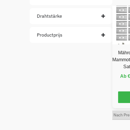
Drahtstärke
Productprijs
Mähro
Mammoti
Sat
Ab