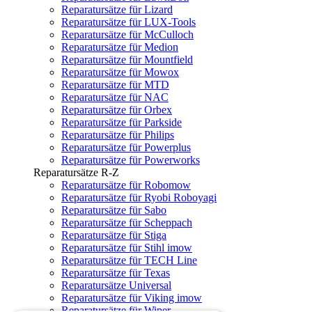
Reparatursätze für Lizard
Reparatursätze für LUX-Tools
Reparatursätze für McCulloch
Reparatursätze für Medion
Reparatursätze für Mountfield
Reparatursätze für Mowox
Reparatursätze für MTD
Reparatursätze für NAC
Reparatursätze für Orbex
Reparatursätze für Parkside
Reparatursätze für Philips
Reparatursätze für Powerplus
Reparatursätze für Powerworks
Reparatursätze R-Z
Reparatursätze für Robomow
Reparatursätze für Ryobi Roboyagi
Reparatursätze für Sabo
Reparatursätze für Scheppach
Reparatursätze für Stiga
Reparatursätze für Stihl imow
Reparatursätze für TECH Line
Reparatursätze für Texas
Reparatursätze Universal
Reparatursätze für Viking imow
Reparatursätze für Wiper