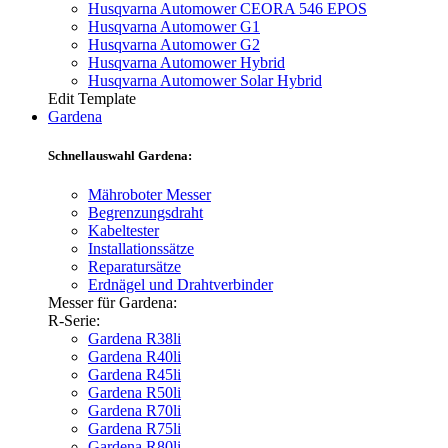
Husqvarna Automower CEORA 546 EPOS
Husqvarna Automower G1
Husqvarna Automower G2
Husqvarna Automower Hybrid
Husqvarna Automower Solar Hybrid
Edit Template
Gardena
Schnellauswahl Gardena:
Mähroboter Messer
Begrenzungsdraht
Kabeltester
Installationssätze
Reparatursätze
Erdnägel und Drahtverbinder
Messer für Gardena:
R-Serie:
Gardena R38li
Gardena R40li
Gardena R45li
Gardena R50li
Gardena R70li
Gardena R75li
Gardena R80li