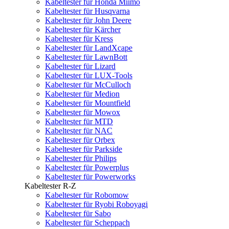
Kabeltester für Honda Miimo
Kabeltester für Husqvarna
Kabeltester für John Deere
Kabeltester für Kärcher
Kabeltester für Kress
Kabeltester für LandXcape
Kabeltester für LawnBott
Kabeltester für Lizard
Kabeltester für LUX-Tools
Kabeltester für McCulloch
Kabeltester für Medion
Kabeltester für Mountfield
Kabeltester für Mowox
Kabeltester für MTD
Kabeltester für NAC
Kabeltester für Orbex
Kabeltester für Parkside
Kabeltester für Philips
Kabeltester für Powerplus
Kabeltester für Powerworks
Kabeltester R-Z
Kabeltester für Robomow
Kabeltester für Ryobi Roboyagi
Kabeltester für Sabo
Kabeltester für Scheppach