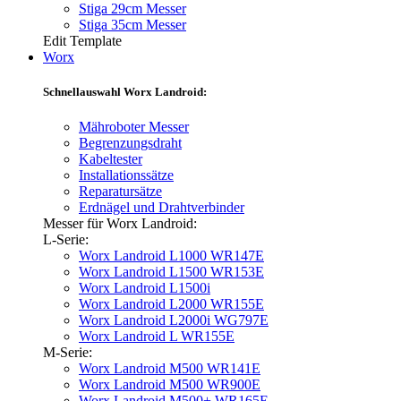
Stiga 29cm Messer
Stiga 35cm Messer
Edit Template
Worx
Schnellauswahl Worx Landroid:
Mähroboter Messer
Begrenzungsdraht
Kabeltester
Installationssätze
Reparatursätze
Erdnägel und Drahtverbinder
Messer für Worx Landroid:
L-Serie:
Worx Landroid L1000 WR147E
Worx Landroid L1500 WR153E
Worx Landroid L1500i
Worx Landroid L2000 WR155E
Worx Landroid L2000i WG797E
Worx Landroid L WR155E
M-Serie:
Worx Landroid M500 WR141E
Worx Landroid M500 WR900E
Worx Landroid M500+ WR165E