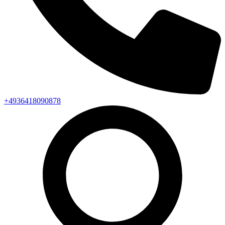
+4936418090878