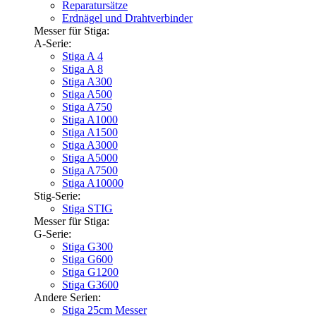
Reparatursätze
Erdnägel und Drahtverbinder
Messer für Stiga:
A-Serie:
Stiga A 4
Stiga A 8
Stiga A300
Stiga A500
Stiga A750
Stiga A1000
Stiga A1500
Stiga A3000
Stiga A5000
Stiga A7500
Stiga A10000
Stig-Serie:
Stiga STIG
Messer für Stiga:
G-Serie:
Stiga G300
Stiga G600
Stiga G1200
Stiga G3600
Andere Serien:
Stiga 25cm Messer