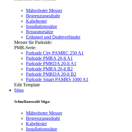
Mähroboter Messer
Begrenzungsdraht
Kabeltester
Installationssätze
Reparatursätze
Erdnägel und Drahtverbinder
Messer für Parkside:
PMR-Serie:
Parkside City PAMRC 250 A1
Parkside PMRA 20-li A1
Parkside PMRDA 20-li A1
Parkside PMRA 20-li B2
Parkside PMRDA 20-li B2
Parkside Smart PAMRS 1000 A1
Edit Template
Stiga
Schnellauswahl Stiga:
Mähroboter Messer
Begrenzungsdraht
Kabeltester
Installationssätze