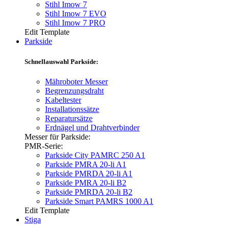
Stihl Imow 7
Stihl Imow 7 EVO
Stihl Imow 7 PRO
Edit Template
Parkside
Schnellauswahl Parkside:
Mähroboter Messer
Begrenzungsdraht
Kabeltester
Installationssätze
Reparatursätze
Erdnägel und Drahtverbinder
Messer für Parkside:
PMR-Serie:
Parkside City PAMRC 250 A1
Parkside PMRA 20-li A1
Parkside PMRDA 20-li A1
Parkside PMRA 20-li B2
Parkside PMRDA 20-li B2
Parkside Smart PAMRS 1000 A1
Edit Template
Stiga