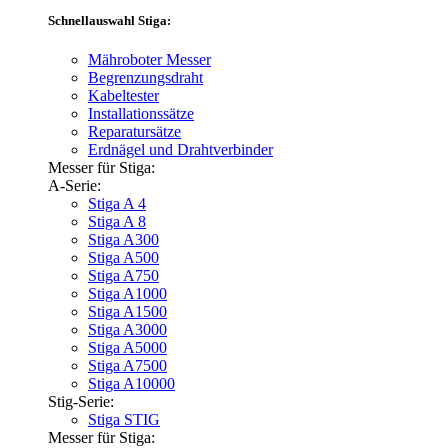
Schnellauswahl Stiga:
Mähroboter Messer
Begrenzungsdraht
Kabeltester
Installationssätze
Reparatursätze
Erdnägel und Drahtverbinder
Messer für Stiga:
A-Serie:
Stiga A 4
Stiga A 8
Stiga A300
Stiga A500
Stiga A750
Stiga A1000
Stiga A1500
Stiga A3000
Stiga A5000
Stiga A7500
Stiga A10000
Stig-Serie:
Stiga STIG
Messer für Stiga: