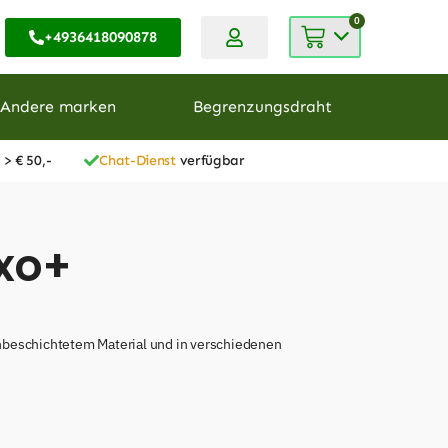
0
+4936418090878
Andere marken
Begrenzungsdraht
 > € 50,-
Chat-Dienst
verfügbar
exo+
anbeschichtetem Material und in verschiedenen