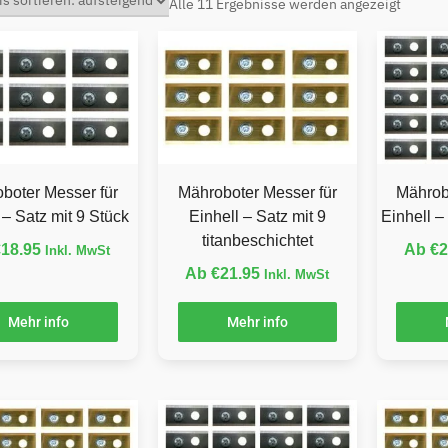
Alle 11 Ergebnisse werden angezeigt
boter Messer für
Mähroboter Messer für
Mährob
 – Satz mit 9 Stück
Einhell – Satz mit 9
Einhell –
titanbeschichtet
€
18.95
Ab
€
2
Inkl. MwSt
Ab
€
21.95
Inkl. MwSt
Mehr info
Mehr info