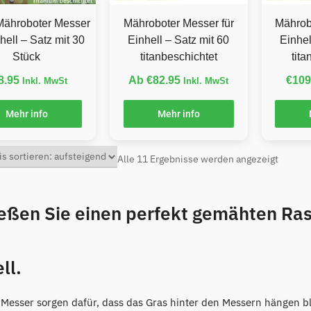
Mähroboter Messer
Mähroboter Messer für
Mährob
nhell – Satz mit 30
Einhell – Satz mit 60
Einhel
Stück
titanbeschichtet
tit
8.95
Ab
€
82.95
€
109
Inkl. MwSt
Inkl. MwSt
Mehr info
Mehr info
Alle 11 Ergebnisse werden angezeigt
eßen Sie einen perfekt gemähten Ra
ll.
Messer sorgen dafür, dass das Gras hinter den Messern hängen bl