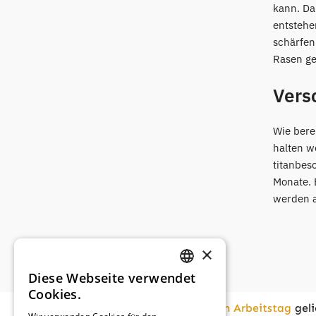
kann. Da
entstehe
schärfen
Rasen ge
Vers
Wie bere
halten w
titanbes
Monate. 
werden a
×
Diese Webseite verwendet
GERMAN
Cookies.
FRENCH
Vor
16:00
bestellt,
am nächsten Arbeitstag
geli