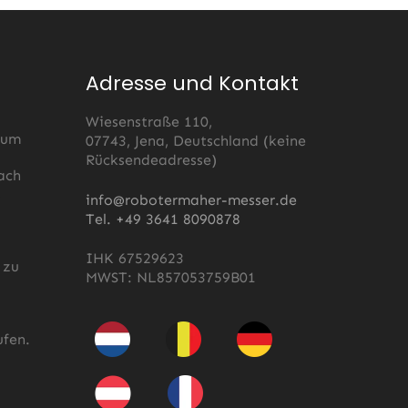
Adresse und Kontakt
Wiesenstraße 110,
 um
07743, Jena, Deutschland (keine
Rücksendeadresse)
ach
s
info@robotermaher-messer.de
Tel. +49 3641 8090878
IHK 67529623
 zu
MWST: NL857053759B01
fen.