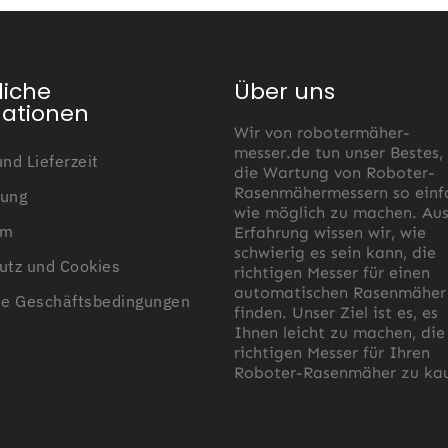
liche
Über uns
mationen
Wir von robotermäher-
messer.de tun unser Bestes,
nd Lieferzeit
die Wartung von Roboter-
Rasenmähermessern so einf
ung
wie möglich zu machen. Au
um
Erfahrung wissen wir, wie
schwierig es sein kann, die
utz und Cookies
richtigen Messer für einen
automatischen Rasenmäher
ne Geschäftsbedingungen
finden. Unser Ziel ist es, es
Ihnen leicht zu machen, die
richtigen Messer für Ihren
Roboter-Rasenmäher zu kau