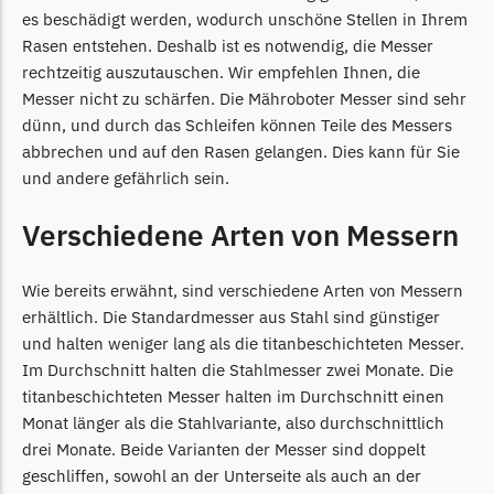
Begrenzungsdraht
es beschädigt werden, wodurch unschöne Stellen in Ihrem
Rasen entstehen. Deshalb ist es notwendig, die Messer
NAC
rechtzeitig auszutauschen. Wir empfehlen Ihnen, die
NAC Messer
Messer nicht zu schärfen. Die Mähroboter Messer sind sehr
Begrenzungsdraht
dünn, und durch das Schleifen können Teile des Messers
abbrechen und auf den Rasen gelangen. Dies kann für Sie
Orbex
und andere gefährlich sein.
Orbex Messer
Verschiedene Arten von Messern
Begrenzungsdraht
Philips
Wie bereits erwähnt, sind verschiedene Arten von Messern
Philips Messer
erhältlich. Die Standardmesser aus Stahl sind günstiger
Begrenzungsdraht
und halten weniger lang als die titanbeschichteten Messer.
Im Durchschnitt halten die Stahlmesser zwei Monate. Die
Powerplus
titanbeschichteten Messer halten im Durchschnitt einen
Powerplus Messer
Monat länger als die Stahlvariante, also durchschnittlich
drei Monate. Beide Varianten der Messer sind doppelt
Begrenzungsdraht
geschliffen, sowohl an der Unterseite als auch an der