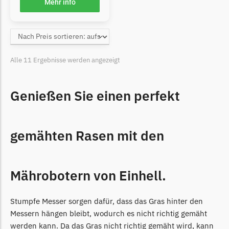
McCulloch
Mehr info
McCulloch Messer
Begrenzungsdraht
Medion
Alle 11 Ergebnisse werden angezeigt
Medion Messer
Begrenzungsdraht
Genießen Sie einen perfekt
Mountfield
Mountfield Messer
gemähten Rasen mit den
Begrenzungsdraht
Mowox
Mährobotern von Einhell.
Mowox Messer
Begrenzungsdraht
Stumpfe Messer sorgen dafür, dass das Gras hinter den
MTD
Messern hängen bleibt, wodurch es nicht richtig gemäht
MTD Messer
werden kann. Da das Gras nicht richtig gemäht wird, kann