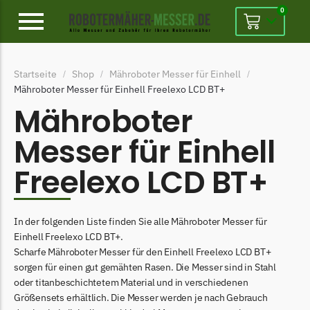
0
Alpina
Startseite
Shop
Mähroboter Messer für Einhell
/
/
/
Alpina Messer
Mähroboter Messer für Einhell Freelexo LCD BT+
Begrenzungsdraht
Mähroboter
Ambrogio
Messer für Einhell
Ambrogio Messer
Freelexo LCD BT+
Begrenzungsdraht
Belrobotics
In der folgenden Liste finden Sie alle Mähroboter Messer für
Belrobotics Messer
Einhell Freelexo LCD BT+.
Begrenzungsdraht
Scharfe Mähroboter Messer für den Einhell Freelexo LCD BT+
sorgen für einen gut gemähten Rasen. Die Messer sind in Stahl
Black & Decker
oder titanbeschichtetem Material und in verschiedenen
Black & Decker Messer
Größensets erhältlich. Die Messer werden je nach Gebrauch