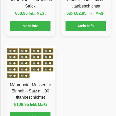
LandXcape Messer
Stück
titanbeschichtet
Begrenzungsdraht
€
58.95
Ab
€
82.95
Inkl. MwSt
Inkl. MwSt
LawnBott
Mehr info
Mehr info
LawnBott Messer
Begrenzungsdraht
Lizard
Lizard Messer
Begrenzungsdraht
LUX-Tools
LUX-Tools Messer
Mähroboter Messer für
Begrenzungsdraht
Einhell – Satz mit 90
titanbeschichtet
Mammotion
€
109.95
Inkl. MwSt
Mammotion Messer