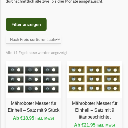
Begrenzungsdraht
durchschnittlich alle zwei bis drei Monate ausgetauscht.
Bosch Indego
Bosch Indego Messer
Filter anzeigen
Begrenzungsdraht
Central Park
Central Park Messer
Alle 11 Ergebnisse werden angezeigt
Begrenzungsdraht
Cramer
Cramer Messer
Begrenzungsdraht
Cub Cadet
Mähroboter Messer für
Mähroboter Messer für
Cub Cadet Messer
Einhell – Satz mit 9 Stück
Einhell – Satz mit 9
Begrenzungsdraht
titanbeschichtet
Ab
€
18.95
Inkl. MwSt
Ecovacs
Ab
€
21.95
Inkl. MwSt