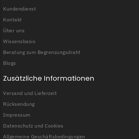
Kundendienst
TECH Line Messer
Begrenzungsdraht
Kontakt
Texas
Über uns
Texas Messer
Wissensbasis
Begrenzungsdraht
Beratung zum Begrenzungsdraht
Wiper
Blogs
Wiper Messer
Zusätzliche Informationen
Begrenzungsdraht
WOLF-Garten
Versand und Lieferzeit
Wolf-Garten Messer
Rücksendung
Begrenzungsdraht
Impressum
Yardforce
Datenschutz und Cookies
Yardforce Messer
Allgemeine Geschäftsbedingungen