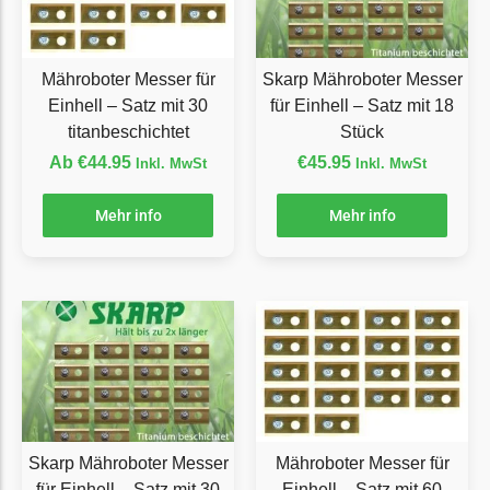
Grouw
Grouw Messer
Mähroboter Messer für
Skarp Mähroboter Messer
Begrenzungsdraht
Einhell – Satz mit 30
für Einhell – Satz mit 18
titanbeschichtet
Stück
Güde
Ab
€
44.95
€
45.95
Inkl. MwSt
Inkl. MwSt
Güde Messer
Begrenzungsdraht
Mehr info
Mehr info
Honda
Honda Messer
Begrenzungsdraht
Kress
Kress Messer
Begrenzungsdraht
Skarp Mähroboter Messer
Mähroboter Messer für
LandXcape
für Einhell – Satz mit 30
Einhell – Satz mit 60