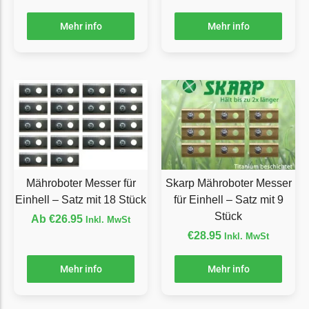
Ecovacs Messer
Mehr info
Mehr info
Einhell
Einhell Messer
Begrenzungsdraht
Etesia
Etesia Messer
Begrenzungsdraht
Eufy
Mähroboter Messer für
Skarp Mähroboter Messer
Einhell – Satz mit 18 Stück
für Einhell – Satz mit 9
Eufy Messer
Stück
Ab
€
26.95
Inkl. MwSt
Ferrex
€
28.95
Inkl. MwSt
Ferrex Messer
Mehr info
Mehr info
Begrenzungsdraht
Florabest