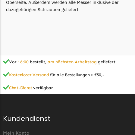
Powerworks
Oberseite. Außerdem werden alle Messer inklusive der
dazugehörigen Schrauben geliefert.
Powerworks Messer
Begrenzungsdraht
Robomow
Robomow Messer
Begrenzungsdraht
Scheppach
Vor
16:00
bestellt,
am nächsten Arbeitstag
geliefert!
Scheppach Messer
Kostenloser Versand
für alle Bestellungen > €50,-
Begrenzungsdraht
Chat-Dienst
verfügbar
Segway
Segway Navimow Messer
Sunseeker
Kundendienst
Sunseeker Messer
Mein Konto
TECH Line