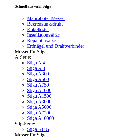
Schnellauswahl Stiga:
Mähroboter Messer
Begrenzungsdraht
Kabeltester
Installationssätze
Reparatursätze
Erdnägel und Drahtverbinder
Messer für Stiga:
A-Serie:
Stiga A 4
Stiga A 8
Stiga A300
Stiga A500
Stiga A750
Stiga A1000
Stiga A1500
Stiga A3000
Stiga A5000
Stiga A7500
Stiga A10000
Stig-Serie:
Stiga STIG
Messer für Stiga: