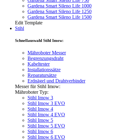
Gardena Smart Sileno Life 750
Gardena Smart Sileno Life 1000
Gardena Smart Sileno Life 1250
Gardena Smart Sileno Life 1500
Edit Template
Stihl
Schnellauswahl Stihl Imow:
Mähroboter Messer
Begrenzungsdraht
Kabeltester
Installationssätze
Reparatursätze
Erdnägel und Drahtverbinder
Messer für Stihl Imow:
Mähroboter Typ:
Stihl Imow 3
Stihl Imow 3 EVO
Stihl Imow 4
Stihl Imow 4 EVO
Stihl Imow 5
Stihl Imow 5 EVO
Stihl Imow 6
Stihl Imow 6 EVO