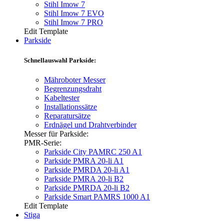
Stihl Imow 7
Stihl Imow 7 EVO
Stihl Imow 7 PRO
Edit Template
Parkside
Schnellauswahl Parkside:
Mähroboter Messer
Begrenzungsdraht
Kabeltester
Installationssätze
Reparatursätze
Erdnägel und Drahtverbinder
Messer für Parkside:
PMR-Serie:
Parkside City PAMRC 250 A1
Parkside PMRA 20-li A1
Parkside PMRDA 20-li A1
Parkside PMRA 20-li B2
Parkside PMRDA 20-li B2
Parkside Smart PAMRS 1000 A1
Edit Template
Stiga