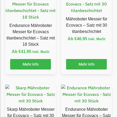
LandXcape Messer
Begrenzungsdraht
Mähroboter Messer für
LawnBott
Ecovacs – Satz mit 30
Endurance Mähroboter
LawnBott Messer
titanbeschichtet
Messer für Ecovacs
Begrenzungsdraht
titanbeschichtet – Satz mit
Ab
€
46.95
Inkl. MwSt
18 Stück
Lizard
Ab
€
41.95
Inkl. MwSt
Lizard Messer
Begrenzungsdraht
Mehr info
Mehr info
LUX-Tools
LUX-Tools Messer
Begrenzungsdraht
Mammotion
Mammotion Messer
Skarp Mähroboter Messer
Endurance Mähroboter
für Ecovacs – Satz mit 30
Messer für Ecovacs – Satz