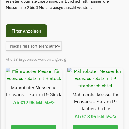
Begrenzungsdraht
erzielen optimale Ergebnisse. Im Durchschnitt müssen die
Messer alle 2 bis 3 Monate ausgetauscht werden.
Bosch Indego
Bosch Indego Messer
Begrenzungsdraht
Filter anzeigen
Central Park
Central Park Messer
Begrenzungsdraht
Alle 23 Ergebnisse werden angezeigt
Cramer
Cramer Messer
Begrenzungsdraht
Mähroboter Messer für
Ecovacs – Satz mit 9 Stück
Mähroboter Messer für
Cub Cadet
Ecovacs – Satz mit 9
Ab
€
12.95
Inkl. MwSt
Cub Cadet Messer
titanbeschichtet
Begrenzungsdraht
Ab
€
18.95
Inkl. MwSt
Ecovacs