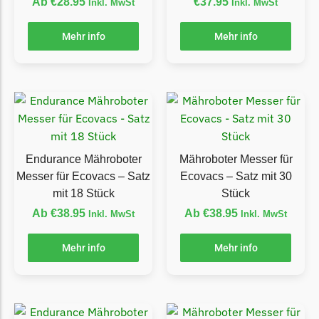
Ab
€
28.95
€
37.95
Inkl. MwSt
Inkl. MwSt
Grouw
Mehr info
Mehr info
Grouw Messer
Begrenzungsdraht
Güde
Güde Messer
Begrenzungsdraht
Endurance Mähroboter
Mähroboter Messer für
Honda
Messer für Ecovacs – Satz
Ecovacs – Satz mit 30
Honda Messer
mit 18 Stück
Stück
Begrenzungsdraht
Ab
€
38.95
Ab
€
38.95
Inkl. MwSt
Inkl. MwSt
Kress
Mehr info
Mehr info
Kress Messer
Begrenzungsdraht
LandXcape