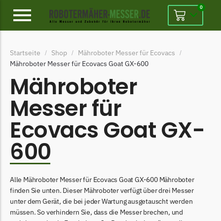
0
Alpina
Startseite
Shop
Mähroboter Messer für Ecovacs
/
/
/
Alpina Messer
Mähroboter Messer für Ecovacs Goat GX-600
Begrenzungsdraht
Mähroboter
Ambrogio
Messer für
Ambrogio Messer
Ecovacs Goat GX-
Begrenzungsdraht
600
Belrobotics
Belrobotics Messer
Begrenzungsdraht
Alle Mähroboter Messer für Ecovacs Goat GX-600 Mähroboter
finden Sie unten. Dieser Mähroboter verfügt über drei Messer
Black & Decker
unter dem Gerät, die bei jeder Wartung ausgetauscht werden
Black & Decker Messer
müssen. So verhindern Sie, dass die Messer brechen, und