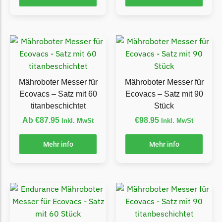
Begrenzungsdraht
NAC
NAC Messer
Begrenzungsdraht
Orbex
Mähroboter Messer für
Mähroboter Messer für
Orbex Messer
Ecovacs – Satz mit 60
Ecovacs – Satz mit 90
Begrenzungsdraht
titanbeschichtet
Stück
Ab
€
87.95
€
98.95
Inkl. MwSt
Inkl. MwSt
Philips
Philips Messer
Mehr info
Mehr info
Begrenzungsdraht
Powerplus
Powerplus Messer
Begrenzungsdraht