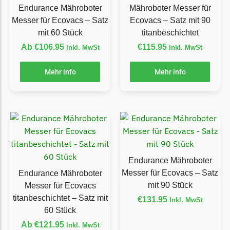
Powerworks
Endurance Mähroboter
Mähroboter Messer für
Powerworks Messer
Messer für Ecovacs – Satz
Ecovacs – Satz mit 90
Begrenzungsdraht
mit 60 Stück
titanbeschichtet
Ab
€
106.95
€
115.95
Inkl. MwSt
Inkl. MwSt
Robomow
Robomow Messer
Mehr info
Mehr info
Begrenzungsdraht
Scheppach
Scheppach Messer
Begrenzungsdraht
Segway
Endurance Mähroboter
Segway Navimow Messer
Messer für Ecovacs – Satz
Endurance Mähroboter
mit 90 Stück
Messer für Ecovacs
Sunseeker
titanbeschichtet – Satz mit
€
131.95
Inkl. MwSt
Sunseeker Messer
60 Stück
Ab
€
121.95
Inkl. MwSt
TECH Line