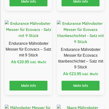
Mehr info
Mehr info
Ecovacs Messer
Einhell
Einhell Messer
Begrenzungsdraht
Etesia
Endurance Mähroboter
Etesia Messer
Messer für Ecovacs – Satz
Endurance Mähroboter
Begrenzungsdraht
mit 9 Stück
Messer für Ecovacs
titanbeschichtet – Satz mit
Ab
€
20.95
Inkl. MwSt
Eufy
9 Stück
Eufy Messer
Ab
€
23.95
Inkl. MwSt
Ferrex
Mehr info
Mehr info
Ferrex Messer
Begrenzungsdraht
Florabest