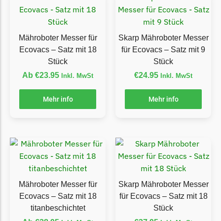
Florabest Messer
Begrenzungsdraht
Mähroboter Messer für
Skarp Mähroboter Messer
Flymo
Ecovacs – Satz mit 18
für Ecovacs – Satz mit 9
Flymo Messer
Stück
Stück
Begrenzungsdraht
Ab
€
23.95
€
24.95
Inkl. MwSt
Inkl. MwSt
Fuxtec
Mehr info
Mehr info
Fuxtec Messer
Begrenzungsdraht
Garden Feelings
Garden Feelings Messer
Begrenzungsdraht
Mähroboter Messer für
Skarp Mähroboter Messer
Greenworks
Ecovacs – Satz mit 18
für Ecovacs – Satz mit 18
Greenworks Messer
titanbeschichtet
Stück
Begrenzungsdraht