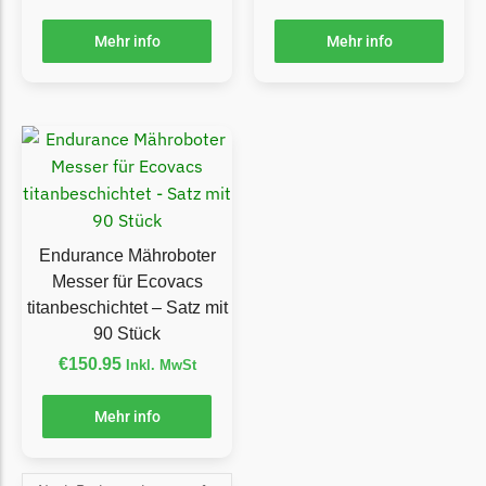
TECH Line Messer
Mehr info
Mehr info
Begrenzungsdraht
Texas
Texas Messer
Begrenzungsdraht
Wiper
Wiper Messer
Endurance Mähroboter
Begrenzungsdraht
Messer für Ecovacs
titanbeschichtet – Satz mit
WOLF-Garten
90 Stück
Wolf-Garten Messer
€
150.95
Inkl. MwSt
Begrenzungsdraht
Mehr info
Yardforce
Yardforce Messer