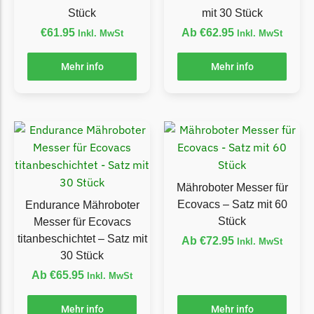
McCulloch
Stück
mit 30 Stück
McCulloch Messer
€
61.95
Ab
€
62.95
Inkl. MwSt
Inkl. MwSt
Begrenzungsdraht
Mehr info
Mehr info
Medion
Medion Messer
Begrenzungsdraht
Mountfield
Mountfield Messer
Begrenzungsdraht
Mähroboter Messer für
Ecovacs – Satz mit 60
Endurance Mähroboter
Mowox
Stück
Messer für Ecovacs
Mowox Messer
titanbeschichtet – Satz mit
Ab
€
72.95
Inkl. MwSt
Begrenzungsdraht
30 Stück
Ab
€
65.95
Inkl. MwSt
MTD
MTD Messer
Mehr info
Mehr info