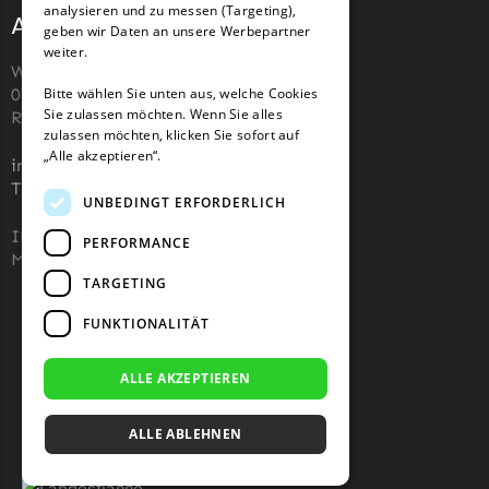
analysieren und zu messen (Targeting),
Adresse und Kontakt
geben wir Daten an unsere Werbepartner
weiter.
Wiesenstraße 110,
Bitte wählen Sie unten aus, welche Cookies
07743, Jena, Deutschland (keine
Sie zulassen möchten. Wenn Sie alles
Rücksendeadresse)
zulassen möchten, klicken Sie sofort auf
„Alle akzeptieren“.
info@robotermaher-messer.de
Tel. +49 3641 8090878
UNBEDINGT ERFORDERLICH
IHK 67529623
PERFORMANCE
MWST: NL857053759B01
TARGETING
FUNKTIONALITÄT
ALLE AKZEPTIEREN
ALLE ABLEHNEN