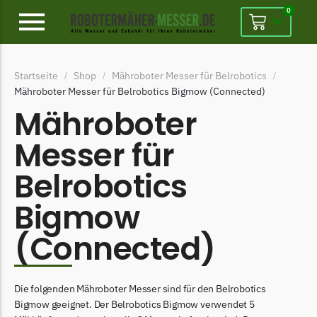
0
Alpina
Startseite
Shop
Mähroboter Messer für Belrobotics
/
/
/
Alpina Messer
Mähroboter Messer für Belrobotics Bigmow (Connected)
Begrenzungsdraht
Mähroboter
Ambrogio
Messer für
Ambrogio Messer
Belrobotics
Begrenzungsdraht
Bigmow
Belrobotics
Belrobotics Messer
(Connected)
Begrenzungsdraht
Black & Decker
Die folgenden Mähroboter Messer sind für den Belrobotics
Black & Decker Messer
Bigmow geeignet. Der Belrobotics Bigmow verwendet 5