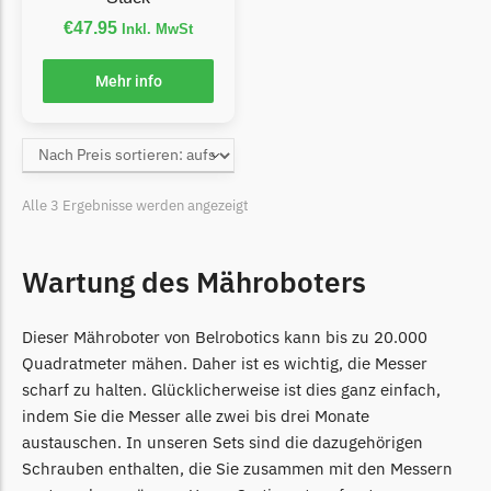
Florabest Messer
€
47.95
Inkl. MwSt
Begrenzungsdraht
Mehr info
Flymo
Flymo Messer
Begrenzungsdraht
Fuxtec
Alle 3 Ergebnisse werden angezeigt
Fuxtec Messer
Begrenzungsdraht
Wartung des Mähroboters
Garden Feelings
Dieser Mähroboter von Belrobotics kann bis zu 20.000
Garden Feelings Messer
Quadratmeter mähen. Daher ist es wichtig, die Messer
Begrenzungsdraht
scharf zu halten. Glücklicherweise ist dies ganz einfach,
indem Sie die Messer alle zwei bis drei Monate
Greenworks
austauschen. In unseren Sets sind die dazugehörigen
Greenworks Messer
Schrauben enthalten, die Sie zusammen mit den Messern
Begrenzungsdraht