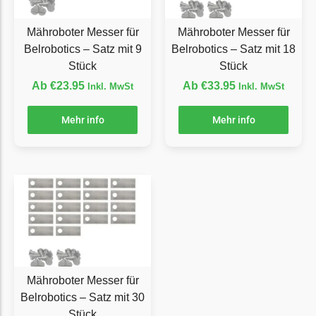
Ecovacs Messer
Mähroboter Messer für
Mähroboter Messer für
Einhell
Belrobotics – Satz mit 9
Belrobotics – Satz mit 18
Stück
Stück
Einhell Messer
Ab
€
23.95
Ab
€
33.95
Begrenzungsdraht
Inkl. MwSt
Inkl. MwSt
Etesia
Mehr info
Mehr info
Etesia Messer
Begrenzungsdraht
Eufy
Eufy Messer
Ferrex
Ferrex Messer
Begrenzungsdraht
Mähroboter Messer für
Belrobotics – Satz mit 30
Florabest
Stück