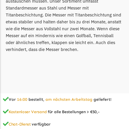
austauschen müssen. Unser Sortiment umfasst
Standardmesser aus Stahl und Messer mit
Grouw
Titanbeschichtung. Die Messer mit Titanbeschichtung sind
Grouw Messer
etwas stabiler und halten daher bis zu drei Monate, anstatt
Begrenzungsdraht
wie die Messer aus Vollstahl nur zwei Monate. Wenn diese
Messer auf ein Hindernis wie einen Golfball, Tennisball
Güde
oder ähnliches treffen, klappen sie leicht ein. Auch dies
Güde Messer
verhindert, dass die Messer brechen.
Begrenzungsdraht
Honda
Honda Messer
Begrenzungsdraht
Kress
Vor
16:00
bestellt,
am nächsten Arbeitstag
geliefert!
Kress Messer
Kostenloser Versand
für alle Bestellungen > €50,-
Begrenzungsdraht
LandXcape
Chat-Dienst
verfügbar