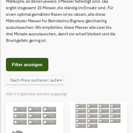
Begrenzungsdraht
Mähköpfe, an denen jeweils 3 Messer befestigt sind. Das
ergibt insgesamt 15 Messer, die ständig im Einsatz sind. Für
Bosch Indego
einen optimal gemähten Rasen ist es ratsam, alle diese
Mähroboter Messer für Belrobotics Bigmow gleichzeitig
Bosch Indego Messer
auszutauschen. Wir empfehlen, diese Messer alle zwei bis
Begrenzungsdraht
drei Monate auszutauschen, damit sie scharf bleiben und die
Bruchgefahr gering ist.
Central Park
Central Park Messer
Begrenzungsdraht
Filter anzeigen
Cramer
Cramer Messer
Begrenzungsdraht
Alle 3 Ergebnisse werden angezeigt
Cub Cadet
Cub Cadet Messer
Begrenzungsdraht
Ecovacs