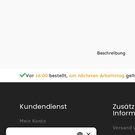
Beschreibung
Vor
16:00
bestellt,
am nächsten Arbeitstag
geli
Zusätzliche Informationen
Typ
Kundendienst
Zusätz
Infor
Geeignet für
Mein Konto
Versand u
Kundendienst
Anzahl der Messer
×