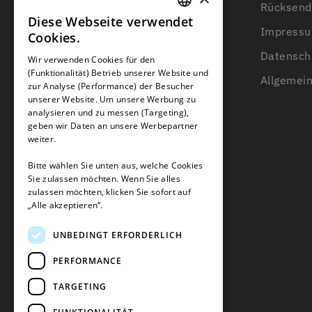
Rücksend
Kontakt
Diese Webseite verwendet
GERMAN
Impress
Cookies.
Über uns
FRENCH
Datensch
Wir verwenden Cookies für den
Wissensbasis
(Funktionalität) Betrieb unserer Website und
GERMAN
Allgemei
zur Analyse (Performance) der Besucher
Beratung zum Begrenzungsdraht
unserer Website. Um unsere Werbung zu
Blogs
analysieren und zu messen (Targeting),
geben wir Daten an unsere Werbepartner
weiter.
Bitte wählen Sie unten aus, welche Cookies
Sie zulassen möchten. Wenn Sie alles
zulassen möchten, klicken Sie sofort auf
„Alle akzeptieren“.
UNBEDINGT ERFORDERLICH
PERFORMANCE
TARGETING