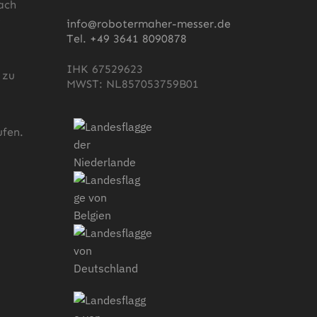
ach
s
info@robotermaher-messer.de
Tel. +49 3641 8090878
IHK 67529623
 zu
MWST: NL857053759B01
fen.