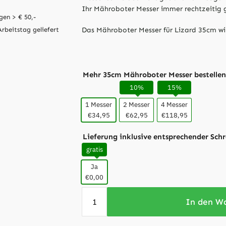
Ihr Mähroboter Messer immer rechtzeitig 
gen > € 50,-
Das Mähroboter Messer für Lizard 35cm wir
Arbeitstag geliefert
Mehr 35cm Mähroboter Messer bestelle
10%
15%
1 Messer
2 Messer
4 Messer
€34,95
€62,95
€118,95
Lieferung inklusive entsprechender Sch
gratis
Ja
€0,00
In den W