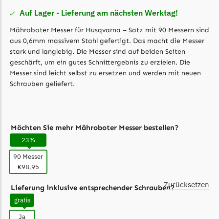
Florabest Messer
Auf Lager - Lieferung am nächsten Werktag!
Begrenzungsdraht
Mähroboter Messer für Husqvarna – Satz mit 90 Messern sind
aus 0,6mm massivem Stahl gefertigt. Das macht die Messer
Flymo
stark und langlebig. Die Messer sind auf beiden Seiten
Flymo Messer
geschärft, um ein gutes Schnittergebnis zu erzielen. Die
Begrenzungsdraht
Messer sind leicht selbst zu ersetzen und werden mit neuen
Schrauben geliefert.
Fuxtec
Fuxtec Messer
Begrenzungsdraht
Möchten Sie mehr Mähroboter Messer bestellen?
Garden Feelings
23%
Garden Feelings Messer
90 Messer
€98,95
Begrenzungsdraht
Zurücksetzen
Greenworks
Lieferung inklusive entsprechender Schrauben?
gratis
Greenworks Messer
Begrenzungsdraht
Ja