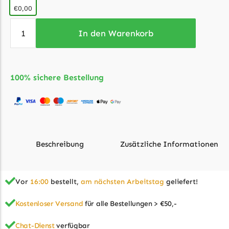
€0,00
Grouw
In den Warenkorb
Grouw Messer
Begrenzungsdraht
Güde
100% sichere Bestellung
Güde Messer
Begrenzungsdraht
Honda
Honda Messer
Beschreibung
Zusätzliche Informationen
Begrenzungsdraht
Kress
Vor
16:00
bestellt,
am nächsten Arbeitstag
geliefert!
Kress Messer
Zusätzliche Informationen
Begrenzungsdraht
Kostenloser Versand
für alle Bestellungen > €50,-
LandXcape
Chat-Dienst
verfügbar
Typ
Messer