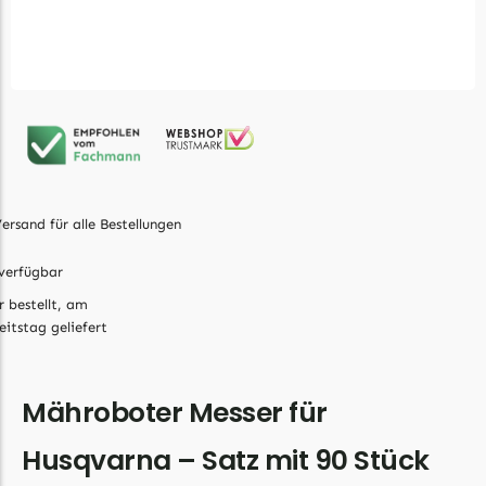
Ecovacs Messer
Einhell
Einhell Messer
Begrenzungsdraht
Etesia
Etesia Messer
ersand für alle Bestellungen
Begrenzungsdraht
verfügbar
Eufy
r bestellt, am
Eufy Messer
eitstag geliefert
Ferrex
Ferrex Messer
Mähroboter Messer für
Begrenzungsdraht
Husqvarna – Satz mit 90 Stück
Florabest