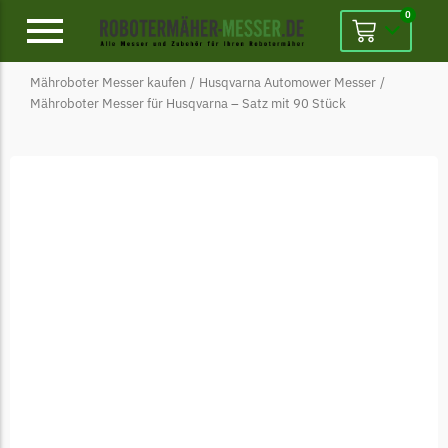
0
Mähroboter Messer kaufen
/
Husqvarna Automower Messer
/
Alpina
Mähroboter Messer für Husqvarna – Satz mit 90 Stück
Alpina Messer
Begrenzungsdraht
Ambrogio
Ambrogio Messer
Begrenzungsdraht
Belrobotics
Belrobotics Messer
Begrenzungsdraht
Black & Decker
Black & Decker Messer