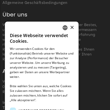
McCulloch
Allgemeine Geschäftsbedingungen
McCulloch Messer
Über uns
Begrenzungsdraht
Wir von robotermäher-messer.de tun unser Bestes,
Medion
×
um die Wartung von Roboter-Rasenmähermessern
Medion Messer
so einfach wie möglich zu machen. Aus Erfahrung
Diese Webseite verwendet
GERMAN
wissen wir, wie schwierig es sein kann, die
Begrenzungsdraht
Cookies.
richtigen Messer für einen automatischen
FRENCH
Wir verwenden Cookies für den
Rasenmäher zu finden. Unser Ziel ist es, es Ihnen
Mountfield
(Funktionalität) Betrieb unserer Website und
GERMAN
leicht zu machen, die richtigen Messer für Ihren
Mountfield Messer
zur Analyse (Performance) der Besucher
Roboter-Rasenmäher zu kaufen.
unserer Website. Um unsere Werbung zu
Begrenzungsdraht
analysieren und zu messen (Targeting),
Adresse und Kontakt
geben wir Daten an unsere Werbepartner
Mowox
weiter.
Wiesenstraße 110,
Mowox Messer
Bitte wählen Sie unten aus, welche Cookies
07743, Jena, Deutschland (keine
Begrenzungsdraht
Sie zulassen möchten. Wenn Sie alles
Rücksendeadresse)
zulassen möchten, klicken Sie sofort auf
MTD
„Alle akzeptieren“.
info@robotermaher-messer.de
MTD Messer
Tel. +49 3641 8090878