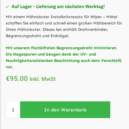
Auf Lager - Lieferung am nächsten Werktag!
Florabest Messer
Begrenzungsdraht
Mit einem Mähroboter Installationssatz für Wiper – Mittel
schaffen Sie einfach und schnell einen großen Mähbereich für
Flymo
Ihren Mähroboter. Dieses Set enthält Drahtverbinder,
Flymo Messer
Begrenzungsdraht und Erdnägel.
Begrenzungsdraht
Mit unserem fischölfreien Begrenzungsdraht minimieren
Fuxtec
Sie Nagespuren und beugen dank der UV- und
feuchtigkeitsresistenten Beschichtung auch dem Verschleiß
Fuxtec Messer
vor.
Begrenzungsdraht
€
95.00
Inkl. MwSt
Garden Feelings
Garden Feelings Messer
Begrenzungsdraht
In den Warenkorb
Greenworks
Greenworks Messer
Begrenzungsdraht