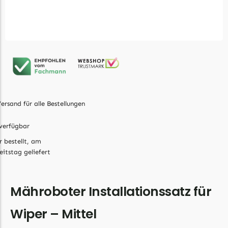
Ecovacs Messer
Einhell
Einhell Messer
Begrenzungsdraht
Etesia
Etesia Messer
ersand für alle Bestellungen
Begrenzungsdraht
verfügbar
Eufy
r bestellt, am
Eufy Messer
eitstag geliefert
Ferrex
Mähroboter Installationssatz für
Ferrex Messer
Begrenzungsdraht
Wiper – Mittel
Florabest