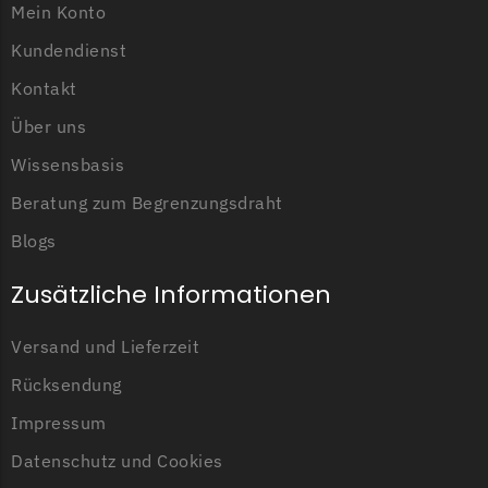
Mein Konto
LandXcape Messer
Anzahl der Erdnägel
300 Erdnägel
Begrenzungsdraht
Kundendienst
LawnBott
Kontakt
Länge der
150 Meter
Begrenzungsdraht
Über uns
LawnBott Messer
Begrenzungsdraht
Wissensbasis
Lizard
Beratung zum Begrenzungsdraht
Lizard Messer
Blogs
Begrenzungsdraht
Zusätzliche Informationen
LUX-Tools
LUX-Tools Messer
Versand und Lieferzeit
Begrenzungsdraht
Rücksendung
Mammotion
Impressum
Mammotion Messer
Datenschutz und Cookies