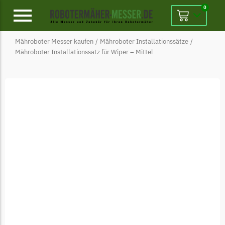
0
Mähroboter Messer kaufen
/
Mähroboter Installationssätze
/
Alpina
Mähroboter Installationssatz für Wiper – Mittel
Alpina Messer
Begrenzungsdraht
Ambrogio
Ambrogio Messer
Begrenzungsdraht
Belrobotics
Belrobotics Messer
Begrenzungsdraht
Black & Decker
Black & Decker Messer