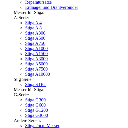
Reparatursätze
Erdnägel und Drahtverbinder
Messer für Stiga:
A-Serie:
Stiga A 4
Stiga A 8
Stiga A300
Stiga A500
Stiga A750
Stiga A1000
Stiga A1500
Stiga A3000
Stiga A5000
Stiga A7500
Stiga A10000
Stig-Serie:
Stiga STIG
Messer für Stiga:
G-Serie:
Stiga G300
Stiga G600
Stiga G1200
Stiga G3600
Andere Serien:
Stiga 25cm Messer