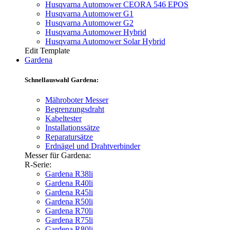
Husqvarna Automower CEORA 546 EPOS
Husqvarna Automower G1
Husqvarna Automower G2
Husqvarna Automower Hybrid
Husqvarna Automower Solar Hybrid
Edit Template
Gardena
Schnellauswahl Gardena:
Mähroboter Messer
Begrenzungsdraht
Kabeltester
Installationssätze
Reparatursätze
Erdnägel und Drahtverbinder
Messer für Gardena:
R-Serie:
Gardena R38li
Gardena R40li
Gardena R45li
Gardena R50li
Gardena R70li
Gardena R75li
Gardena R80li