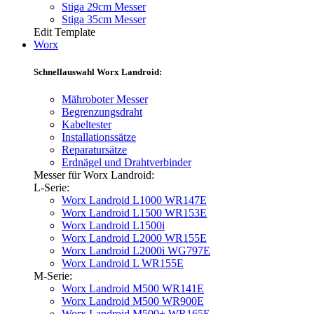
Stiga 29cm Messer
Stiga 35cm Messer
Edit Template
Worx
Schnellauswahl Worx Landroid:
Mähroboter Messer
Begrenzungsdraht
Kabeltester
Installationssätze
Reparatursätze
Erdnägel und Drahtverbinder
Messer für Worx Landroid:
L-Serie:
Worx Landroid L1000 WR147E
Worx Landroid L1500 WR153E
Worx Landroid L1500i
Worx Landroid L2000 WR155E
Worx Landroid L2000i WG797E
Worx Landroid L WR155E
M-Serie:
Worx Landroid M500 WR141E
Worx Landroid M500 WR900E
Worx Landroid M500+ WR165E