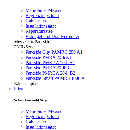
Mähroboter Messer
Begrenzungsdraht
Kabeltester
Installationssätze
Reparatursätze
Erdnägel und Drahtverbinder
Messer für Parkside:
PMR-Serie:
Parkside City PAMRC 250 A1
Parkside PMRA 20-li A1
Parkside PMRDA 20-li A1
Parkside PMRA 20-li B2
Parkside PMRDA 20-li B2
Parkside Smart PAMRS 1000 A1
Edit Template
Stiga
Schnellauswahl Stiga:
Mähroboter Messer
Begrenzungsdraht
Kabeltester
Installationssätze