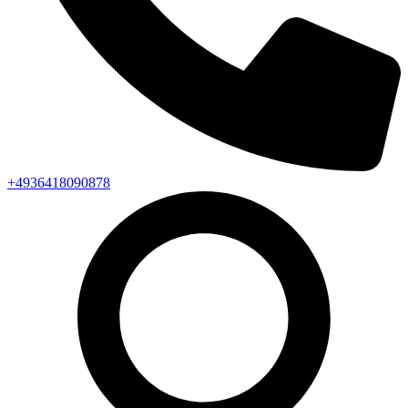
+4936418090878