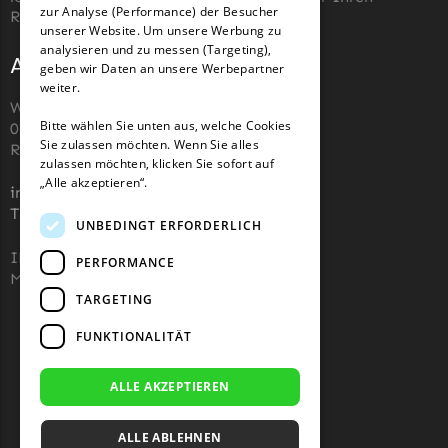
zur Analyse (Performance) der Besucher
Roboter-Rasenmäher zu kaufen.
LandXcape Messer
unserer Website. Um unsere Werbung zu
Begrenzungsdraht
analysieren und zu messen (Targeting),
Adresse und Kontakt
geben wir Daten an unsere Werbepartner
LawnBott
weiter.
Wiesenstraße 110,
LawnBott Messer
Bitte wählen Sie unten aus, welche Cookies
07743, Jena, Deutschland (keine
Begrenzungsdraht
Sie zulassen möchten. Wenn Sie alles
Rücksendeadresse)
zulassen möchten, klicken Sie sofort auf
Lizard
„Alle akzeptieren“.
info@robotermaher-messer.de
Tel. +49 3641 8090878
Lizard Messer
UNBEDINGT ERFORDERLICH
Begrenzungsdraht
IHK 67529623
PERFORMANCE
LUX-Tools
MWST: NL857053759B01
TARGETING
LUX-Tools Messer
FUNKTIONALITÄT
Begrenzungsdraht
Mammotion
ALLE AKZEPTIEREN
Mammotion Messer
ALLE ABLEHNEN