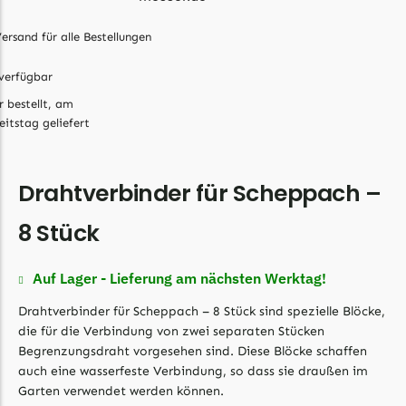
Begrenzungsdraht
Bosch Indego
ersand für alle Bestellungen
Bosch Indego Messer
verfügbar
Begrenzungsdraht
r bestellt, am
eitstag geliefert
Central Park
Central Park Messer
Begrenzungsdraht
Drahtverbinder für Scheppach –
Cramer
8 Stück
Cramer Messer
Begrenzungsdraht
Auf Lager - Lieferung am nächsten Werktag!
Cub Cadet
Drahtverbinder für Scheppach – 8 Stück sind spezielle Blöcke,
die für die Verbindung von zwei separaten Stücken
Cub Cadet Messer
Begrenzungsdraht vorgesehen sind. Diese Blöcke schaffen
Begrenzungsdraht
auch eine wasserfeste Verbindung, so dass sie draußen im
Garten verwendet werden können.
Ecovacs