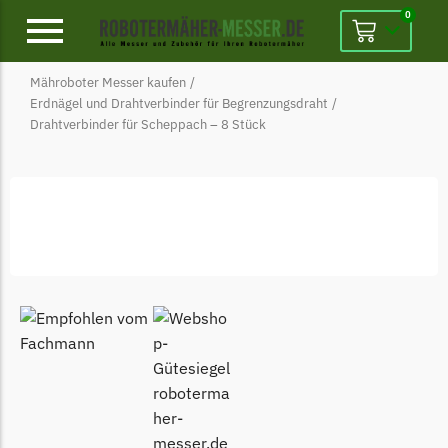
0
Mähroboter Messer kaufen
/
Alpina
Erdnägel und Drahtverbinder für Begrenzungsdraht
/
Drahtverbinder für Scheppach – 8 Stück
Alpina Messer
Begrenzungsdraht
Ambrogio
Ambrogio Messer
Begrenzungsdraht
Belrobotics
Belrobotics Messer
Begrenzungsdraht
Black & Decker
Black & Decker Messer