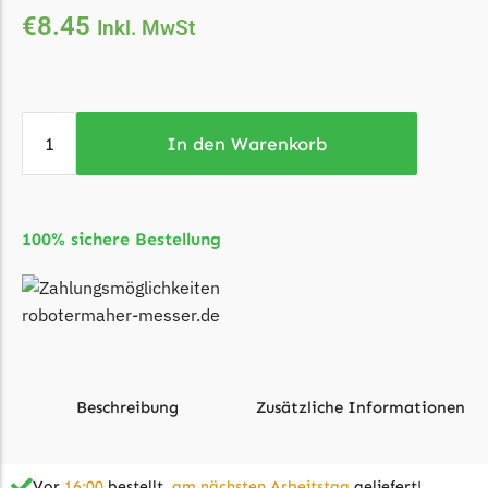
€
8.45
Inkl. MwSt
Ecovacs Messer
Einhell
Einhell Messer
Begrenzungsdraht
In den Warenkorb
Etesia
Etesia Messer
100% sichere Bestellung
Begrenzungsdraht
Eufy
Eufy Messer
Ferrex
Ferrex Messer
Beschreibung
Zusätzliche Informationen
Begrenzungsdraht
Florabest
Vor
16:00
bestellt,
am nächsten Arbeitstag
geliefert!