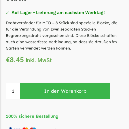
Florabest Messer
Auf Lager - Lieferung am nächsten Werktag!
Begrenzungsdraht
Drahtverbinder für MTD – 8 Stück sind spezielle Blöcke, die
Flymo
für die Verbindung von zwei separaten Stücken
Flymo Messer
Begrenzungsdraht vorgesehen sind. Diese Blöcke schaffen
Begrenzungsdraht
auch eine wasserfeste Verbindung, so dass sie draußen im
Garten verwendet werden können.
Fuxtec
€
8.45
Inkl. MwSt
Fuxtec Messer
Begrenzungsdraht
Garden Feelings
In den Warenkorb
Garden Feelings Messer
Begrenzungsdraht
Greenworks
100% sichere Bestellung
Greenworks Messer
Begrenzungsdraht