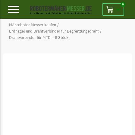
0
Mähroboter Messer kaufen
/
Alpina
Erdnägel und Drahtverbinder für Begrenzungsdraht
/
Drahtverbinder für MTD – 8 Stück
Alpina Messer
Begrenzungsdraht
Ambrogio
Ambrogio Messer
Begrenzungsdraht
Belrobotics
Belrobotics Messer
Begrenzungsdraht
Black & Decker
Black & Decker Messer