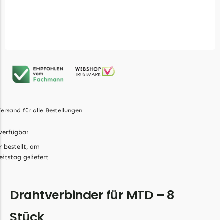
Ecovacs Messer
Einhell
Einhell Messer
Begrenzungsdraht
Etesia
Etesia Messer
Begrenzungsdraht
ersand für alle Bestellungen
Eufy
verfügbar
Eufy Messer
r bestellt, am
eitstag geliefert
Ferrex
Ferrex Messer
Drahtverbinder für MTD – 8
Begrenzungsdraht
Stück
Florabest