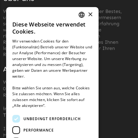
McCulloch
Wir von robotermäher-messer.de tun unser Bestes,
×
McCulloch Messer
um die Wartung von Roboter-Rasenmähermessern
Begrenzungsdraht
so einfach wie möglich zu machen. Aus Erfahrung
Diese Webseite verwendet
GERMAN
wissen wir, wie schwierig es sein kann, die
Cookies.
Medion
richtigen Messer für einen automatischen
FRENCH
Wir verwenden Cookies für den
Rasenmäher zu finden. Unser Ziel ist es, es Ihnen
Medion Messer
(Funktionalität) Betrieb unserer Website und
GERMAN
leicht zu machen, die richtigen Messer für Ihren
Begrenzungsdraht
zur Analyse (Performance) der Besucher
Roboter-Rasenmäher zu kaufen.
unserer Website. Um unsere Werbung zu
Mountfield
analysieren und zu messen (Targeting),
Adresse und Kontakt
geben wir Daten an unsere Werbepartner
Mountfield Messer
weiter.
Begrenzungsdraht
Wiesenstraße 110,
Bitte wählen Sie unten aus, welche Cookies
07743, Jena, Deutschland (keine
Mowox
Sie zulassen möchten. Wenn Sie alles
Rücksendeadresse)
zulassen möchten, klicken Sie sofort auf
Mowox Messer
„Alle akzeptieren“.
info@robotermaher-messer.de
Begrenzungsdraht
Tel. +49 3641 8090878
UNBEDINGT ERFORDERLICH
MTD
IHK 67529623
PERFORMANCE
MTD Messer
MWST: NL857053759B01