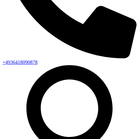
+4936418090878