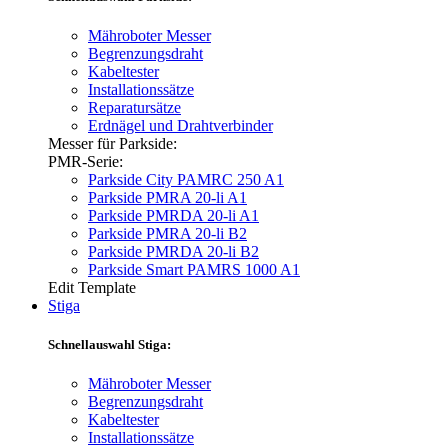
Mähroboter Messer
Begrenzungsdraht
Kabeltester
Installationssätze
Reparatursätze
Erdnägel und Drahtverbinder
Messer für Parkside:
PMR-Serie:
Parkside City PAMRC 250 A1
Parkside PMRA 20-li A1
Parkside PMRDA 20-li A1
Parkside PMRA 20-li B2
Parkside PMRDA 20-li B2
Parkside Smart PAMRS 1000 A1
Edit Template
Stiga
Schnellauswahl Stiga:
Mähroboter Messer
Begrenzungsdraht
Kabeltester
Installationssätze