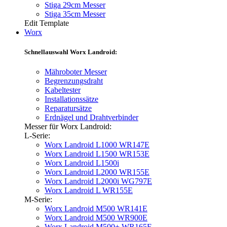
Stiga 29cm Messer
Stiga 35cm Messer
Edit Template
Worx
Schnellauswahl Worx Landroid:
Mähroboter Messer
Begrenzungsdraht
Kabeltester
Installationssätze
Reparatursätze
Erdnägel und Drahtverbinder
Messer für Worx Landroid:
L-Serie:
Worx Landroid L1000 WR147E
Worx Landroid L1500 WR153E
Worx Landroid L1500i
Worx Landroid L2000 WR155E
Worx Landroid L2000i WG797E
Worx Landroid L WR155E
M-Serie:
Worx Landroid M500 WR141E
Worx Landroid M500 WR900E
Worx Landroid M500+ WR165E