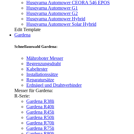
Husqvarna Automower CEORA 546 EPOS
Husqvarna Automower G1
Husqvarna Automower G2
Husqvarna Automower Hybrid
Husqvarna Automower Solar Hybrid
Edit Template
Gardena
Schnellauswahl Gardena:
Mähroboter Messer
Begrenzungsdraht
Kabeltester
Installationssätze
Reparatursätze
Erdnägel und Drahtverbinder
Messer für Gardena:
R-Serie:
Gardena R38li
Gardena R40li
Gardena R45li
Gardena R50li
Gardena R70li
Gardena R75li
Gardena R80li