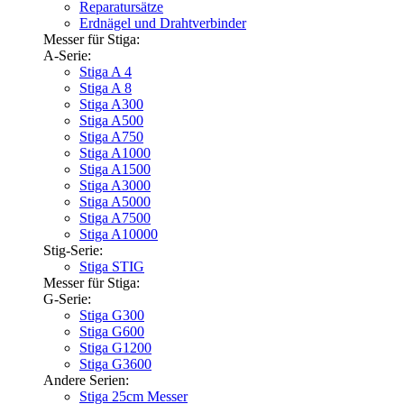
Reparatursätze
Erdnägel und Drahtverbinder
Messer für Stiga:
A-Serie:
Stiga A 4
Stiga A 8
Stiga A300
Stiga A500
Stiga A750
Stiga A1000
Stiga A1500
Stiga A3000
Stiga A5000
Stiga A7500
Stiga A10000
Stig-Serie:
Stiga STIG
Messer für Stiga:
G-Serie:
Stiga G300
Stiga G600
Stiga G1200
Stiga G3600
Andere Serien:
Stiga 25cm Messer