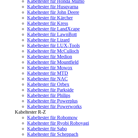
Kabeltester für Honda Miimo
Kabeltester für Husqvarna
Kabeltester für John Deere
Kabeltester für Kärcher
Kabeltester für Kress
Kabeltester für LandXcape
Kabeltester für LawnBott
Kabeltester für Lizard
Kabeltester für LUX-Tools
Kabeltester für McCulloch
Kabeltester für Medion
Kabeltester für Mountfield
Kabeltester für Mowox
Kabeltester für MTD
Kabeltester für NAC
Kabeltester für Orbex
Kabeltester für Parkside
Kabeltester für Philips
Kabeltester für Powerplus
Kabeltester für Powerworks
Kabeltester R-Z
Kabeltester für Robomow
Kabeltester für Ryobi Roboyagi
Kabeltester für Sabo
Kabeltester für Scheppach