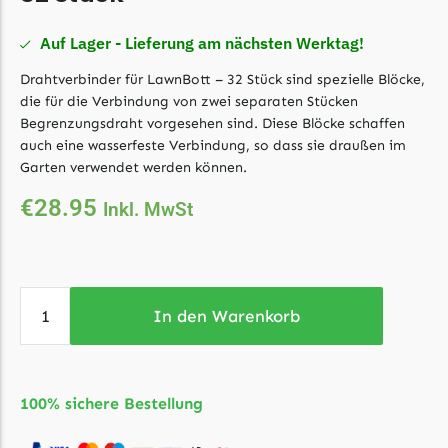
Florabest Messer
Auf Lager - Lieferung am nächsten Werktag!
Begrenzungsdraht
Drahtverbinder für LawnBott – 32 Stück sind spezielle Blöcke,
Flymo
die für die Verbindung von zwei separaten Stücken
Flymo Messer
Begrenzungsdraht vorgesehen sind. Diese Blöcke schaffen
Begrenzungsdraht
auch eine wasserfeste Verbindung, so dass sie draußen im
Garten verwendet werden können.
Fuxtec
€
28.95
Inkl. MwSt
Fuxtec Messer
Begrenzungsdraht
Garden Feelings
In den Warenkorb
Garden Feelings Messer
Begrenzungsdraht
Greenworks
100% sichere Bestellung
Greenworks Messer
Begrenzungsdraht