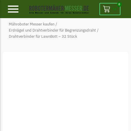
0
Mähroboter Messer kaufen
/
Alpina
Erdnägel und Drahtverbinder für Begrenzungsdraht
/
Drahtverbinder für LawnBott – 32 Stück
Alpina Messer
Begrenzungsdraht
Ambrogio
Ambrogio Messer
Begrenzungsdraht
Belrobotics
Belrobotics Messer
Begrenzungsdraht
Black & Decker
Black & Decker Messer