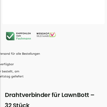
Ecovacs Messer
Einhell
Einhell Messer
Begrenzungsdraht
Etesia
Etesia Messer
Begrenzungsdraht
ersand für alle Bestellungen
Eufy
verfügbar
Eufy Messer
r bestellt, am
eitstag geliefert
Ferrex
Ferrex Messer
Drahtverbinder für LawnBott –
Begrenzungsdraht
32 Stück
Florabest