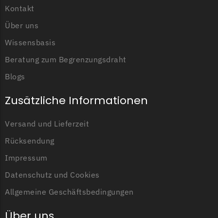
Kontakt
LandXcape Messer
Begrenzungsdraht
Über uns
LawnBott
Wissensbasis
LawnBott Messer
Beratung zum Begrenzungsdraht
Begrenzungsdraht
Blogs
Lizard
Zusätzliche Informationen
Lizard Messer
Begrenzungsdraht
Versand und Lieferzeit
LUX-Tools
Rücksendung
LUX-Tools Messer
Impressum
Begrenzungsdraht
Datenschutz und Cookies
Mammotion
Allgemeine Geschäftsbedingungen
Mammotion Messer
Über uns