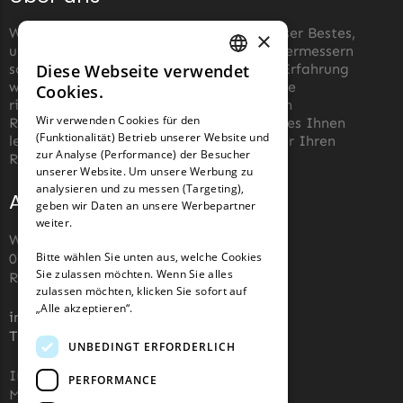
McCulloch
Wir von robotermäher-messer.de tun unser Bestes,
×
McCulloch Messer
um die Wartung von Roboter-Rasenmähermessern
Begrenzungsdraht
so einfach wie möglich zu machen. Aus Erfahrung
Diese Webseite verwendet
GERMAN
wissen wir, wie schwierig es sein kann, die
Cookies.
Medion
richtigen Messer für einen automatischen
FRENCH
Wir verwenden Cookies für den
Rasenmäher zu finden. Unser Ziel ist es, es Ihnen
Medion Messer
(Funktionalität) Betrieb unserer Website und
GERMAN
leicht zu machen, die richtigen Messer für Ihren
Begrenzungsdraht
zur Analyse (Performance) der Besucher
Roboter-Rasenmäher zu kaufen.
unserer Website. Um unsere Werbung zu
Mountfield
analysieren und zu messen (Targeting),
Adresse und Kontakt
geben wir Daten an unsere Werbepartner
Mountfield Messer
weiter.
Begrenzungsdraht
Wiesenstraße 110,
Bitte wählen Sie unten aus, welche Cookies
07743, Jena, Deutschland (keine
Mowox
Sie zulassen möchten. Wenn Sie alles
Rücksendeadresse)
zulassen möchten, klicken Sie sofort auf
Mowox Messer
„Alle akzeptieren“.
info@robotermaher-messer.de
Begrenzungsdraht
Tel. +49 3641 8090878
UNBEDINGT ERFORDERLICH
MTD
IHK 67529623
PERFORMANCE
MTD Messer
MWST: NL857053759B01