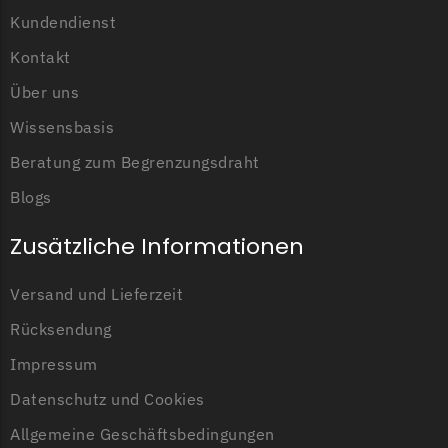
Anzahl der Erdnägel
20 Erdnägel
Kundendienst
Grouw
Kontakt
Länge der
10 Meter
Grouw Messer
Begrenzungsdraht
Über uns
Begrenzungsdraht
Wissensbasis
Güde
Beratung zum Begrenzungsdraht
Güde Messer
Begrenzungsdraht
Blogs
Honda
Zusätzliche Informationen
Honda Messer
Begrenzungsdraht
Versand und Lieferzeit
Rücksendung
Kress
Impressum
Kress Messer
Begrenzungsdraht
Datenschutz und Cookies
LandXcape
Allgemeine Geschäftsbedingungen