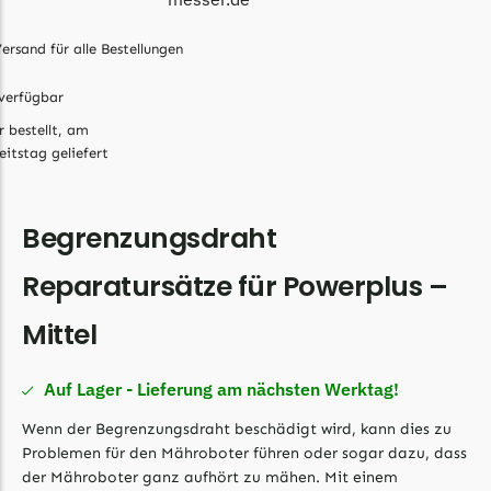
Begrenzungsdraht
Bosch Indego
ersand für alle Bestellungen
Bosch Indego Messer
verfügbar
Begrenzungsdraht
r bestellt, am
Central Park
eitstag geliefert
Central Park Messer
Begrenzungsdraht
Begrenzungsdraht
Cramer
Reparatursätze für Powerplus –
Cramer Messer
Mittel
Begrenzungsdraht
Cub Cadet
Auf Lager - Lieferung am nächsten Werktag!
Cub Cadet Messer
Wenn der Begrenzungsdraht beschädigt wird, kann dies zu
Begrenzungsdraht
Problemen für den Mähroboter führen oder sogar dazu, dass
der Mähroboter ganz aufhört zu mähen. Mit einem
Ecovacs