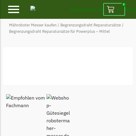
0
Mähroboter Messer kaufen
/
Begrenzungsdraht Reparatursätze
/
Alpina
Begrenzungsdraht Reparatursätze für Powerplus – Mittel
Alpina Messer
Begrenzungsdraht
Ambrogio
Ambrogio Messer
Begrenzungsdraht
Belrobotics
Belrobotics Messer
Begrenzungsdraht
Black & Decker
Black & Decker Messer