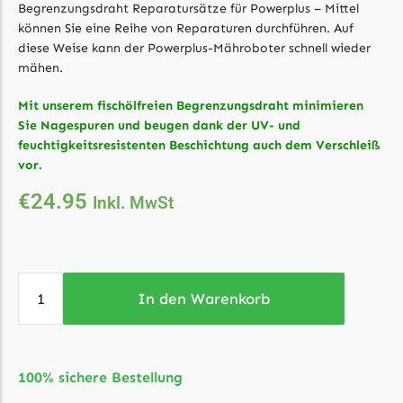
Begrenzungsdraht Reparatursätze für Powerplus – Mittel
Ecovacs Messer
können Sie eine Reihe von Reparaturen durchführen. Auf
diese Weise kann der Powerplus-Mähroboter schnell wieder
Einhell
mähen.
Einhell Messer
Mit unserem fischölfreien Begrenzungsdraht minimieren
Begrenzungsdraht
Sie Nagespuren und beugen dank der UV- und
Etesia
feuchtigkeitsresistenten Beschichtung auch dem Verschleiß
vor.
Etesia Messer
€
24.95
Inkl. MwSt
Begrenzungsdraht
Eufy
Eufy Messer
In den Warenkorb
Ferrex
Ferrex Messer
Begrenzungsdraht
100% sichere Bestellung
Florabest