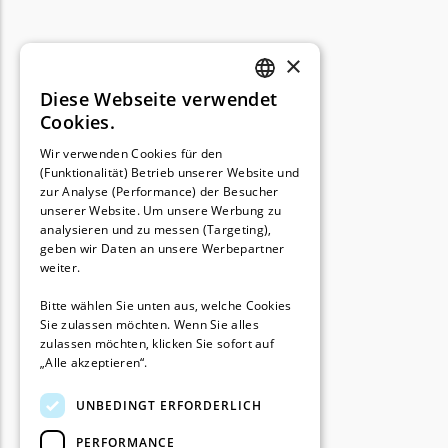
TECH Line Messer
Begrenzungsdraht
×
Texas
Diese Webseite verwendet
GERMAN
Cookies.
Texas Messer
FRENCH
Wir verwenden Cookies für den
Begrenzungsdraht
(Funktionalität) Betrieb unserer Website und
GERMAN
zur Analyse (Performance) der Besucher
Wiper
unserer Website. Um unsere Werbung zu
Wiper Messer
analysieren und zu messen (Targeting),
geben wir Daten an unsere Werbepartner
Begrenzungsdraht
weiter.
WOLF-Garten
Bitte wählen Sie unten aus, welche Cookies
Sie zulassen möchten. Wenn Sie alles
Wolf-Garten Messer
zulassen möchten, klicken Sie sofort auf
Begrenzungsdraht
„Alle akzeptieren“.
Yardforce
UNBEDINGT ERFORDERLICH
Yardforce Messer
PERFORMANCE