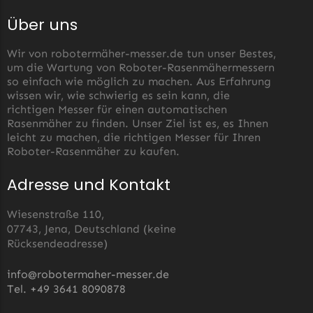
LandXcape Messer
Über uns
Begrenzungsdraht
Wir von robotermäher-messer.de tun unser Bestes,
LawnBott
um die Wartung von Roboter-Rasenmähermessern
LawnBott Messer
so einfach wie möglich zu machen. Aus Erfahrung
wissen wir, wie schwierig es sein kann, die
Begrenzungsdraht
richtigen Messer für einen automatischen
Rasenmäher zu finden. Unser Ziel ist es, es Ihnen
Lizard
leicht zu machen, die richtigen Messer für Ihren
Lizard Messer
Roboter-Rasenmäher zu kaufen.
Begrenzungsdraht
Adresse und Kontakt
LUX-Tools
Wiesenstraße 110,
LUX-Tools Messer
07743, Jena, Deutschland (keine
Begrenzungsdraht
Rücksendeadresse)
Mammotion
info@robotermaher-messer.de
Mammotion Messer
Tel. +49 3641 8090878