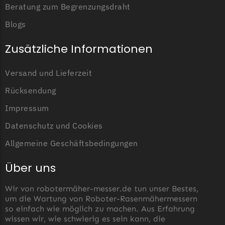
Beratung zum Begrenzungsdraht
Grouw
Blogs
Grouw Messer
Zusätzliche Informationen
Begrenzungsdraht
Güde
Versand und Lieferzeit
Güde Messer
Rücksendung
Begrenzungsdraht
Impressum
Honda
Datenschutz und Cookies
Honda Messer
Allgemeine Geschäftsbedingungen
Begrenzungsdraht
Über uns
Kress
Kress Messer
Wir von robotermäher-messer.de tun unser Bestes,
Begrenzungsdraht
um die Wartung von Roboter-Rasenmähermessern
so einfach wie möglich zu machen. Aus Erfahrung
LandXcape
wissen wir, wie schwierig es sein kann, die