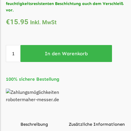
feuchtigkeitsresistenten Beschichtung auch dem Verschleiß
Ecovacs Messer
vor.
Einhell
€
15.95
Inkl. MwSt
Einhell Messer
Begrenzungsdraht
Etesia
In den Warenkorb
Etesia Messer
Begrenzungsdraht
Eufy
100% sichere Bestellung
Eufy Messer
Ferrex
Ferrex Messer
Begrenzungsdraht
Beschreibung
Zusätzliche Informationen
Florabest