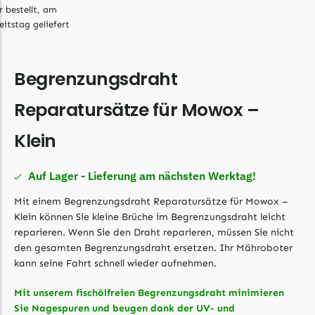
Begrenzungsdraht
r bestellt, am
eitstag geliefert
Bosch Indego
Bosch Indego Messer
Begrenzungsdraht
Begrenzungsdraht
Central Park
Reparatursätze für Mowox –
Central Park Messer
Klein
Begrenzungsdraht
Cramer
Auf Lager - Lieferung am nächsten Werktag!
Cramer Messer
Mit einem Begrenzungsdraht Reparatursätze für Mowox –
Begrenzungsdraht
Klein können Sie kleine Brüche im Begrenzungsdraht leicht
reparieren. Wenn Sie den Draht reparieren, müssen Sie nicht
Cub Cadet
den gesamten Begrenzungsdraht ersetzen. Ihr Mähroboter
Cub Cadet Messer
kann seine Fahrt schnell wieder aufnehmen.
Begrenzungsdraht
Mit unserem fischölfreien Begrenzungsdraht minimieren
Ecovacs
Sie Nagespuren und beugen dank der UV- und