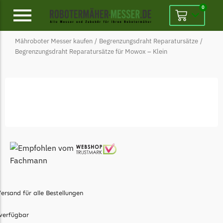
0
Mähroboter Messer kaufen
/
Begrenzungsdraht Reparatursätze
/
Alpina
Begrenzungsdraht Reparatursätze für Mowox – Klein
Alpina Messer
Begrenzungsdraht
Ambrogio
Ambrogio Messer
Begrenzungsdraht
Belrobotics
Belrobotics Messer
Begrenzungsdraht
ersand für alle Bestellungen
Black & Decker
Black & Decker Messer
verfügbar