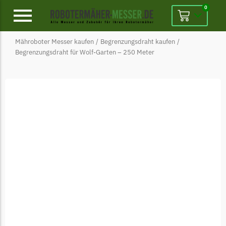
0
Mähroboter Messer kaufen
/
Begrenzungsdraht kaufen
/
Alpina
Begrenzungsdraht für Wolf-Garten – 250 Meter
Alpina Messer
Begrenzungsdraht
Ambrogio
Ambrogio Messer
Begrenzungsdraht
Belrobotics
Belrobotics Messer
Begrenzungsdraht
Black & Decker
Black & Decker Messer