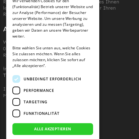
Wir verwenden Cookies für den
Rasenmäher zu finden. Unser Ziel ist es, es Ihnen
Begrenzungsdraht
(Funktionalität) Betrieb unserer Website und
GERMAN
leicht zu machen, die richtigen Messer für Ihren
zur Analyse (Performance) der Besucher
Roboter-Rasenmäher zu kaufen.
NAC
unserer Website. Um unsere Werbung zu
analysieren und zu messen (Targeting),
NAC Messer
Adresse und Kontakt
geben wir Daten an unsere Werbepartner
Begrenzungsdraht
weiter.
Wiesenstraße 110,
Orbex
Bitte wählen Sie unten aus, welche Cookies
07743, Jena, Deutschland (keine
Sie zulassen möchten. Wenn Sie alles
Rücksendeadresse)
Orbex Messer
zulassen möchten, klicken Sie sofort auf
Begrenzungsdraht
„Alle akzeptieren“.
info@robotermaher-messer.de
Tel. +49 3641 8090878
Philips
UNBEDINGT ERFORDERLICH
Philips Messer
IHK 67529623
PERFORMANCE
MWST: NL857053759B01
Begrenzungsdraht
TARGETING
Powerplus
FUNKTIONALITÄT
Powerplus Messer
Begrenzungsdraht
ALLE AKZEPTIEREN