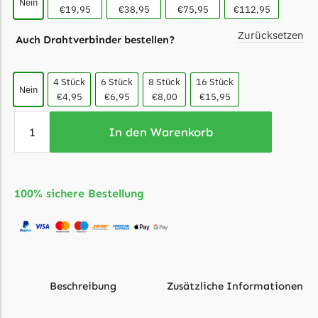
Nein
€19,95
€38,95
€75,95
€112,95
Grouw
Zurücksetzen
Auch Drahtverbinder bestellen?
Grouw Messer
Begrenzungsdraht
4 Stück
6 Stück
8 Stück
16 Stück
Nein
Güde
€4,95
€6,95
€8,00
€15,95
Güde Messer
In den Warenkorb
Begrenzungsdraht
Honda
Honda Messer
100% sichere Bestellung
Begrenzungsdraht
Kress
Kress Messer
Begrenzungsdraht
Beschreibung
Zusätzliche Informationen
LandXcape