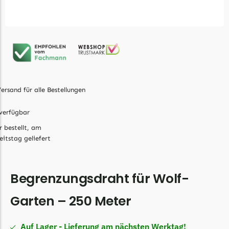
Ecovacs Messer
Einhell
Einhell Messer
Begrenzungsdraht
Etesia
ersand für alle Bestellungen
Etesia Messer
verfügbar
Begrenzungsdraht
r bestellt, am
Eufy
eitstag geliefert
Eufy Messer
Ferrex
Begrenzungsdraht für Wolf-
Ferrex Messer
Garten – 250 Meter
Begrenzungsdraht
Florabest
Auf Lager - Lieferung am nächsten Werktag!