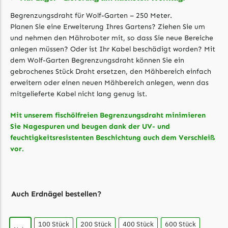
Florabest Messer
Begrenzungsdraht für Wolf-Garten – 250 Meter.
Begrenzungsdraht
Planen Sie eine Erweiterung Ihres Gartens? Ziehen Sie um
und nehmen den Mähroboter mit, so dass Sie neue Bereiche
Flymo
anlegen müssen? Oder ist Ihr Kabel beschädigt worden? Mit
dem Wolf-Garten Begrenzungsdraht können Sie ein
Flymo Messer
gebrochenes Stück Draht ersetzen, den Mähbereich einfach
Begrenzungsdraht
erweitern oder einen neuen Mähbereich anlegen, wenn das
Fuxtec
mitgelieferte Kabel nicht lang genug ist.
Fuxtec Messer
Mit unserem fischölfreien Begrenzungsdraht minimieren
Begrenzungsdraht
Sie Nagespuren und beugen dank der UV- und
feuchtigkeitsresistenten Beschichtung auch dem Verschleiß
Garden Feelings
vor.
Garden Feelings Messer
Begrenzungsdraht
Auch Erdnägel bestellen?
Greenworks
Greenworks Messer
100 Stück
200 Stück
400 Stück
600 Stück
Begrenzungsdraht