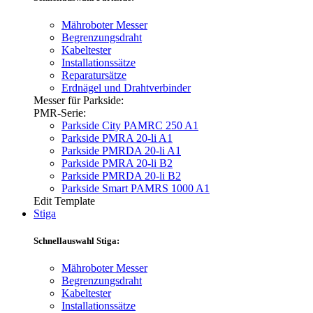
Mähroboter Messer
Begrenzungsdraht
Kabeltester
Installationssätze
Reparatursätze
Erdnägel und Drahtverbinder
Messer für Parkside:
PMR-Serie:
Parkside City PAMRC 250 A1
Parkside PMRA 20-li A1
Parkside PMRDA 20-li A1
Parkside PMRA 20-li B2
Parkside PMRDA 20-li B2
Parkside Smart PAMRS 1000 A1
Edit Template
Stiga
Schnellauswahl Stiga:
Mähroboter Messer
Begrenzungsdraht
Kabeltester
Installationssätze