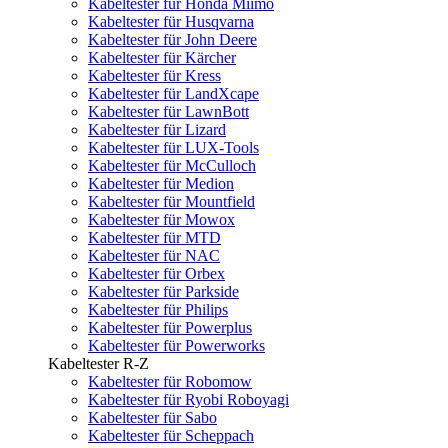
Kabeltester für Honda Miimo
Kabeltester für Husqvarna
Kabeltester für John Deere
Kabeltester für Kärcher
Kabeltester für Kress
Kabeltester für LandXcape
Kabeltester für LawnBott
Kabeltester für Lizard
Kabeltester für LUX-Tools
Kabeltester für McCulloch
Kabeltester für Medion
Kabeltester für Mountfield
Kabeltester für Mowox
Kabeltester für MTD
Kabeltester für NAC
Kabeltester für Orbex
Kabeltester für Parkside
Kabeltester für Philips
Kabeltester für Powerplus
Kabeltester für Powerworks
Kabeltester R-Z
Kabeltester für Robomow
Kabeltester für Ryobi Roboyagi
Kabeltester für Sabo
Kabeltester für Scheppach