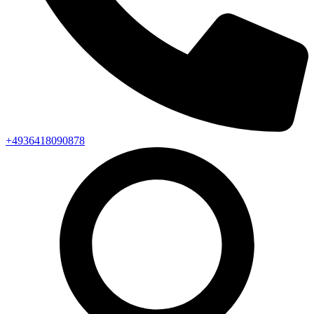
+4936418090878