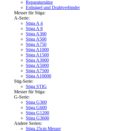
Reparatursätze
Erdnägel und Drahtverbinder
Messer für Stiga:
A-Serie:
Stiga A 4
Stiga A 8
Stiga A300
Stiga A500
Stiga A750
Stiga A1000
Stiga A1500
Stiga A3000
Stiga A5000
Stiga A7500
Stiga A10000
Stig-Serie:
Stiga STIG
Messer für Stiga:
G-Serie:
Stiga G300
Stiga G600
Stiga G1200
Stiga G3600
Andere Serien:
Stiga 25cm Messer