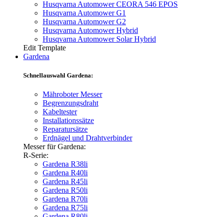
Husqvarna Automower CEORA 546 EPOS
Husqvarna Automower G1
Husqvarna Automower G2
Husqvarna Automower Hybrid
Husqvarna Automower Solar Hybrid
Edit Template
Gardena
Schnellauswahl Gardena:
Mähroboter Messer
Begrenzungsdraht
Kabeltester
Installationssätze
Reparatursätze
Erdnägel und Drahtverbinder
Messer für Gardena:
R-Serie:
Gardena R38li
Gardena R40li
Gardena R45li
Gardena R50li
Gardena R70li
Gardena R75li
Gardena R80li