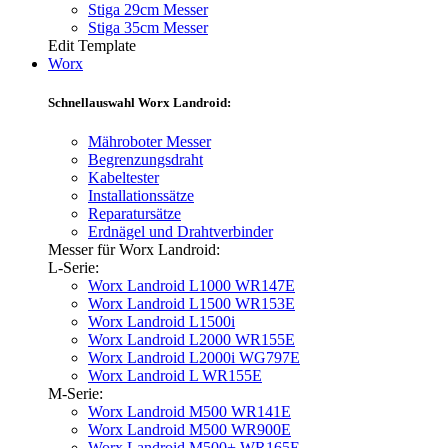
Stiga 29cm Messer
Stiga 35cm Messer
Edit Template
Worx
Schnellauswahl Worx Landroid:
Mähroboter Messer
Begrenzungsdraht
Kabeltester
Installationssätze
Reparatursätze
Erdnägel und Drahtverbinder
Messer für Worx Landroid:
L-Serie:
Worx Landroid L1000 WR147E
Worx Landroid L1500 WR153E
Worx Landroid L1500i
Worx Landroid L2000 WR155E
Worx Landroid L2000i WG797E
Worx Landroid L WR155E
M-Serie:
Worx Landroid M500 WR141E
Worx Landroid M500 WR900E
Worx Landroid M500+ WR165E