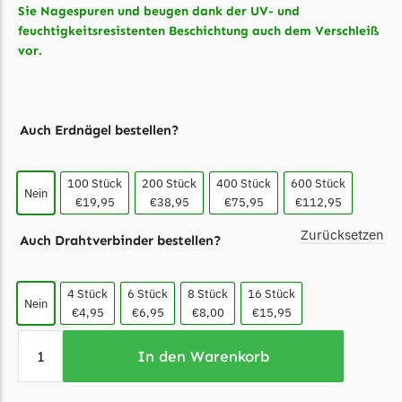
Sie Nagespuren und beugen dank der UV- und
Ecovacs Messer
feuchtigkeitsresistenten Beschichtung auch dem Verschleiß
vor.
Einhell
Einhell Messer
Begrenzungsdraht
Auch Erdnägel bestellen?
Etesia
Etesia Messer
100 Stück
200 Stück
400 Stück
600 Stück
Nein
Begrenzungsdraht
€19,95
€38,95
€75,95
€112,95
Eufy
Zurücksetzen
Auch Drahtverbinder bestellen?
Eufy Messer
4 Stück
6 Stück
8 Stück
16 Stück
Ferrex
Nein
€4,95
€6,95
€8,00
€15,95
Ferrex Messer
Begrenzungsdraht
In den Warenkorb
Florabest