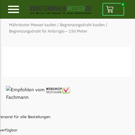
0
Mähroboter Messer kaufen
/
Begrenzungsdraht kaufen
/
Alpina
Begrenzungsdraht für Ambrogio – 150 Meter
Alpina Messer
Begrenzungsdraht
Ambrogio
Ambrogio Messer
Begrenzungsdraht
Belrobotics
Belrobotics Messer
Begrenzungsdraht
ersand für alle Bestellungen
Black & Decker
Black & Decker Messer
verfügbar