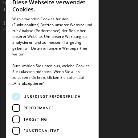
McCulloch
Diese Webseite verwendet
info@robotermaher-messer.de
GERMAN
Cookies.
Tel. +49 3641 8090878
McCulloch Messer
FRENCH
Wir verwenden Cookies für den
Begrenzungsdraht
IHK 67529623
(Funktionalität) Betrieb unserer Website und
GERMAN
MWST: NL857053759B01
zur Analyse (Performance) der Besucher
Medion
unserer Website. Um unsere Werbung zu
Medion Messer
analysieren und zu messen (Targeting),
geben wir Daten an unsere Werbepartner
Begrenzungsdraht
weiter.
Mountfield
Bitte wählen Sie unten aus, welche Cookies
Sie zulassen möchten. Wenn Sie alles
Mountfield Messer
zulassen möchten, klicken Sie sofort auf
Begrenzungsdraht
„Alle akzeptieren“.
Mowox
UNBEDINGT ERFORDERLICH
Mowox Messer
PERFORMANCE
Begrenzungsdraht
TARGETING
MTD
FUNKTIONALITÄT
MTD Messer