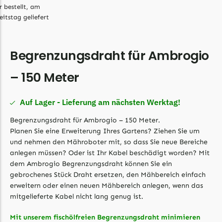
Begrenzungsdraht
r bestellt, am
eitstag geliefert
Bosch Indego
Bosch Indego Messer
Begrenzungsdraht
Begrenzungsdraht für Ambrogio
Central Park
– 150 Meter
Central Park Messer
Begrenzungsdraht
Auf Lager - Lieferung am nächsten Werktag!
Cramer
Begrenzungsdraht für Ambrogio – 150 Meter.
Planen Sie eine Erweiterung Ihres Gartens? Ziehen Sie um
Cramer Messer
und nehmen den Mähroboter mit, so dass Sie neue Bereiche
Begrenzungsdraht
anlegen müssen? Oder ist Ihr Kabel beschädigt worden? Mit
dem Ambrogio Begrenzungsdraht können Sie ein
Cub Cadet
gebrochenes Stück Draht ersetzen, den Mähbereich einfach
Cub Cadet Messer
erweitern oder einen neuen Mähbereich anlegen, wenn das
mitgelieferte Kabel nicht lang genug ist.
Begrenzungsdraht
Ecovacs
Mit unserem fischölfreien Begrenzungsdraht minimieren