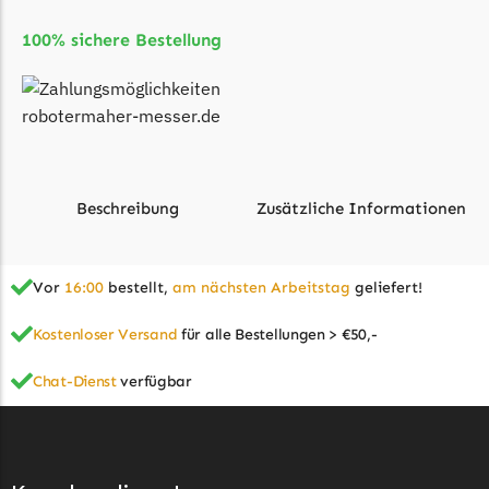
Florabest Messer
100% sichere Bestellung
Begrenzungsdraht
Flymo
Flymo Messer
Begrenzungsdraht
Fuxtec
Beschreibung
Zusätzliche Informationen
Fuxtec Messer
Begrenzungsdraht
Vor
16:00
bestellt,
am nächsten Arbeitstag
geliefert!
Zusätzliche Informationen
Garden Feelings
Kostenloser Versand
für alle Bestellungen > €50,-
Garden Feelings Messer
Begrenzungsdraht
Chat-Dienst
verfügbar
Typ
Begrenzungsdraht
Greenworks
Geeignet für
Ambrogio
Greenworks Messer
Begrenzungsdraht