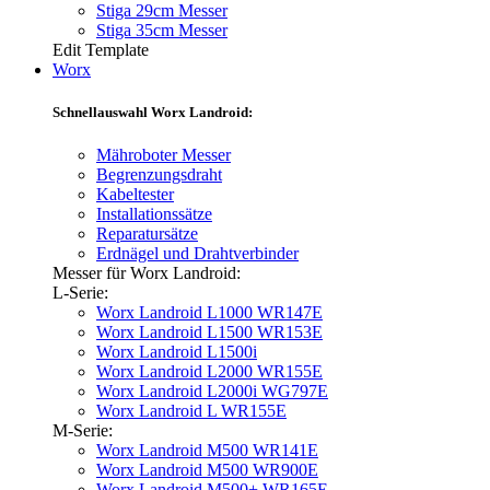
Stiga 29cm Messer
Stiga 35cm Messer
Edit Template
Worx
Schnellauswahl Worx Landroid:
Mähroboter Messer
Begrenzungsdraht
Kabeltester
Installationssätze
Reparatursätze
Erdnägel und Drahtverbinder
Messer für Worx Landroid:
L-Serie:
Worx Landroid L1000 WR147E
Worx Landroid L1500 WR153E
Worx Landroid L1500i
Worx Landroid L2000 WR155E
Worx Landroid L2000i WG797E
Worx Landroid L WR155E
M-Serie:
Worx Landroid M500 WR141E
Worx Landroid M500 WR900E
Worx Landroid M500+ WR165E