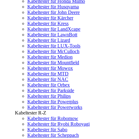
Kabeltester für Honda Miimo
Kabeltester für Husqvarna
Kabeltester für John Deere
Kabeltester für Kärcher
Kabeltester für Kress
Kabeltester für LandXcape
Kabeltester für LawnBott
Kabeltester für Lizard
Kabeltester für LUX-Tools
Kabeltester für McCulloch
Kabeltester für Medion
Kabeltester für Mountfield
Kabeltester für Mowox
Kabeltester für MTD
Kabeltester für NAC
Kabeltester für Orbex
Kabeltester für Parkside
Kabeltester für Philips
Kabeltester für Powerplus
Kabeltester für Powerworks
Kabeltester R-Z
Kabeltester für Robomow
Kabeltester für Ryobi Roboyagi
Kabeltester für Sabo
Kabeltester für Scheppach