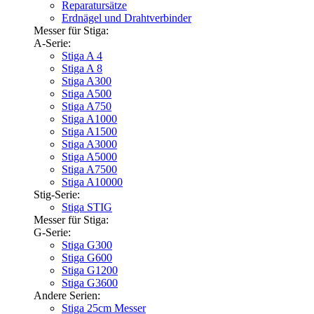
Reparatursätze
Erdnägel und Drahtverbinder
Messer für Stiga:
A-Serie:
Stiga A 4
Stiga A 8
Stiga A300
Stiga A500
Stiga A750
Stiga A1000
Stiga A1500
Stiga A3000
Stiga A5000
Stiga A7500
Stiga A10000
Stig-Serie:
Stiga STIG
Messer für Stiga:
G-Serie:
Stiga G300
Stiga G600
Stiga G1200
Stiga G3600
Andere Serien:
Stiga 25cm Messer