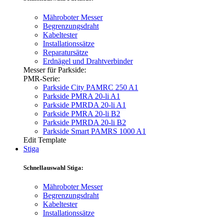
Mähroboter Messer
Begrenzungsdraht
Kabeltester
Installationssätze
Reparatursätze
Erdnägel und Drahtverbinder
Messer für Parkside:
PMR-Serie:
Parkside City PAMRC 250 A1
Parkside PMRA 20-li A1
Parkside PMRDA 20-li A1
Parkside PMRA 20-li B2
Parkside PMRDA 20-li B2
Parkside Smart PAMRS 1000 A1
Edit Template
Stiga
Schnellauswahl Stiga:
Mähroboter Messer
Begrenzungsdraht
Kabeltester
Installationssätze