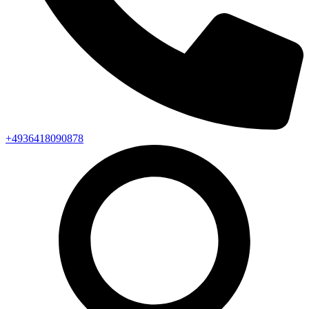
+4936418090878