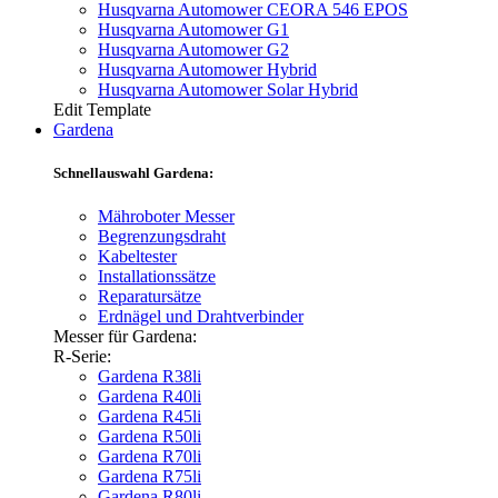
Husqvarna Automower CEORA 546 EPOS
Husqvarna Automower G1
Husqvarna Automower G2
Husqvarna Automower Hybrid
Husqvarna Automower Solar Hybrid
Edit Template
Gardena
Schnellauswahl Gardena:
Mähroboter Messer
Begrenzungsdraht
Kabeltester
Installationssätze
Reparatursätze
Erdnägel und Drahtverbinder
Messer für Gardena:
R-Serie:
Gardena R38li
Gardena R40li
Gardena R45li
Gardena R50li
Gardena R70li
Gardena R75li
Gardena R80li