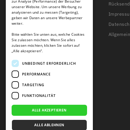
zur Analyse (Performance) der Besucher
Rücksend
unserer Website. Um unsere Werbung zu
Kontakt
Länge der Begrenzungsdraht
analysieren und zu messen (Targeting),
Impress
Über uns
geben wir Daten an unsere Werbepartner
weiter.
Datensch
Wissensbasis
Allgemei
Bitte wählen Sie unten aus, welche Cookies
Beratung zum Begrenzungsdraht
Sie zulassen möchten. Wenn Sie alles
zulassen möchten, klicken Sie sofort auf
Blogs
„Alle akzeptieren“.
UNBEDINGT ERFORDERLICH
PERFORMANCE
TARGETING
FUNKTIONALITÄT
ALLE AKZEPTIEREN
ALLE ABLEHNEN