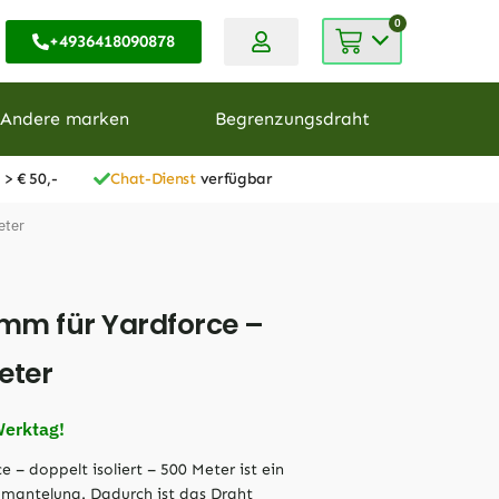
0
+4936418090878
Andere marken
Begrenzungsdraht
 > € 50,-
Chat-Dienst
verfügbar
eter
mm für Yardforce –
eter
Werktag!
– doppelt isoliert – 500 Meter ist ein
mantelung. Dadurch ist das Draht