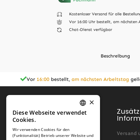
Kostenloser Versand für alle Bestellun
Vor 16:00 Uhr bestellt, am nächsten 
Chat-Dienst verfügbar
Beschreibung
Vor
16:00
bestellt,
am nächsten Arbeitstag
geli
Zusätzliche Informationen
×
Typ
Kundendienst
Zusätz
Diese Webseite verwendet
GERMAN
Infor
Cookies.
Geeignet für
FRENCH
Mein Konto
Wir verwenden Cookies für den
Versand u
(Funktionalität) Betrieb unserer Website und
GERMAN
Kundendienst
Drahtstärke