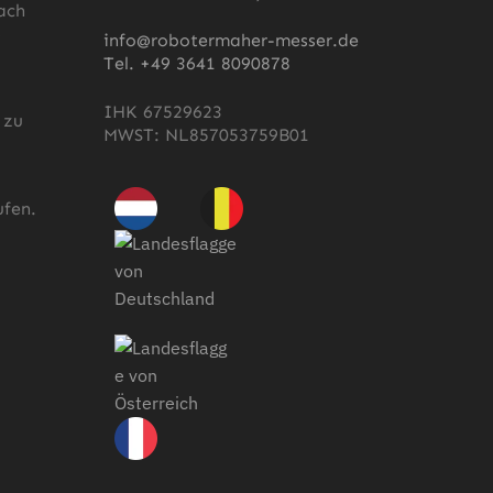
ach
s
info@robotermaher-messer.de
Tel. +49 3641 8090878
IHK 67529623
 zu
MWST: NL857053759B01
fen.