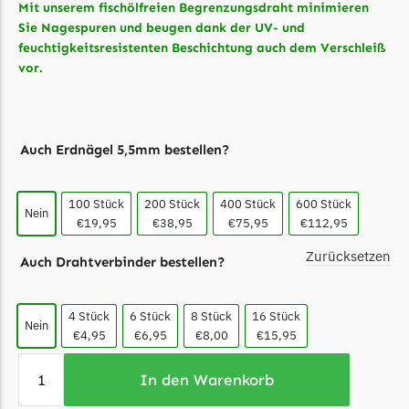
Mit unserem fischölfreien Begrenzungsdraht minimieren
LandXcape Messer
Sie Nagespuren und beugen dank der UV- und
Begrenzungsdraht
feuchtigkeitsresistenten Beschichtung auch dem Verschleiß
vor.
LawnBott
LawnBott Messer
Begrenzungsdraht
Auch Erdnägel 5,5mm bestellen?
Lizard
Lizard Messer
100 Stück
200 Stück
400 Stück
600 Stück
Nein
Begrenzungsdraht
€19,95
€38,95
€75,95
€112,95
LUX-Tools
Zurücksetzen
Auch Drahtverbinder bestellen?
LUX-Tools Messer
Begrenzungsdraht
4 Stück
6 Stück
8 Stück
16 Stück
Nein
€4,95
€6,95
€8,00
€15,95
Mammotion
Mammotion Messer
In den Warenkorb