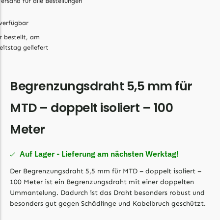
ersand für alle Bestellungen
Grouw
verfügbar
Grouw Messer
r bestellt, am
Begrenzungsdraht
eitstag geliefert
Güde
Begrenzungsdraht 5,5 mm für
Güde Messer
Begrenzungsdraht
MTD – doppelt isoliert – 100
Honda
Meter
Honda Messer
Begrenzungsdraht
Auf Lager - Lieferung am nächsten Werktag!
Kress
Der Begrenzungsdraht 5,5 mm für MTD – doppelt isoliert –
Kress Messer
100 Meter ist ein Begrenzungsdraht mit einer doppelten
Begrenzungsdraht
Ummantelung. Dadurch ist das Draht besonders robust und
besonders gut gegen Schädlinge und Kabelbruch geschützt.
LandXcape