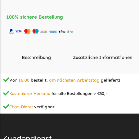
McCulloch
McCulloch Messer
100% sichere Bestellung
Begrenzungsdraht
Medion
Medion Messer
Begrenzungsdraht
Beschreibung
Zusätzliche Informationen
Mountfield
Mountfield Messer
Vor
16:00
bestellt,
am nächsten Arbeitstag
geliefert!
Begrenzungsdraht
Zusätzliche Informationen
Mowox
Kostenloser Versand
für alle Bestellungen > €50,-
Mowox Messer
Chat-Dienst
verfügbar
Typ
Begrenzungsdraht
Begrenzungsdraht
Geeignet für
MTD
MTD
MTD Messer
Kundendienst
Drahtstärke
5,5 mm