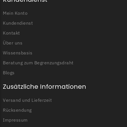
Begrenzungsdraht
Mein Konto
Länge der
100 Meter
NAC
Begrenzungsdraht
Kundendienst
NAC Messer
Begrenzungsdraht
Kontakt
Orbex
Über uns
Orbex Messer
Wissensbasis
Begrenzungsdraht
Beratung zum Begrenzungsdraht
Philips
Blogs
Philips Messer
Zusätzliche Informationen
Begrenzungsdraht
Powerplus
Versand und Lieferzeit
Powerplus Messer
Rücksendung
Begrenzungsdraht
Impressum