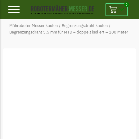
0
Mähroboter Messer kaufen
/
Begrenzungsdraht kaufen
/
Alpina
Begrenzungsdraht 5,5 mm für MTD – doppelt isoliert – 100 Meter
Alpina Messer
Begrenzungsdraht
Ambrogio
Ambrogio Messer
Begrenzungsdraht
Belrobotics
Belrobotics Messer
Begrenzungsdraht
Black & Decker
Black & Decker Messer