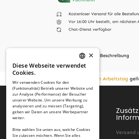
Kostenloser Versand für alle Bestellun
Vor 16:00 Uhr bestellt, am nächsten 
Chat-Dienst verfügbar
×
Beschreibung
Diese Webseite verwendet
GERMAN
Cookies.
FRENCH
Vor
16:00
bestellt,
am nächsten Arbeitstag
geli
Wir verwenden Cookies für den
Zusätzliche Informationen
(Funktionalität) Betrieb unserer Website und
GERMAN
zur Analyse (Performance) der Besucher
unserer Website. Um unsere Werbung zu
Typ
analysieren und zu messen (Targeting),
Kundendienst
Zusätz
geben wir Daten an unsere Werbepartner
Infor
weiter.
Geeignet für
Mein Konto
Bitte wählen Sie unten aus, welche Cookies
Versand u
Sie zulassen möchten. Wenn Sie alles
Kundendienst
Drahtstärke