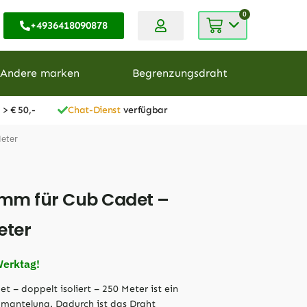
0
+4936418090878
Andere marken
Begrenzungsdraht
 > € 50,-
Chat-Dienst
verfügbar
Meter
 mm für Cub Cadet –
eter
Werktag!
 – doppelt isoliert – 250 Meter ist ein
mantelung. Dadurch ist das Draht