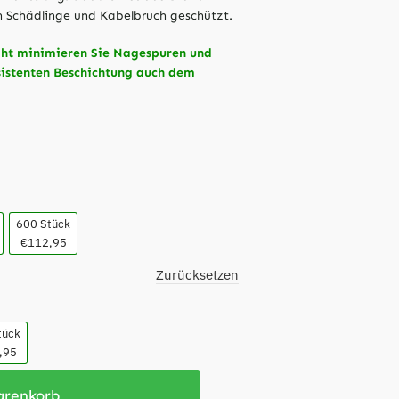
 Schädlinge und Kabelbruch geschützt.
aht minimieren Sie Nagespuren und
sistenten Beschichtung auch dem
600 Stück
€112,95
Zurücksetzen
tück
,95
arenkorb