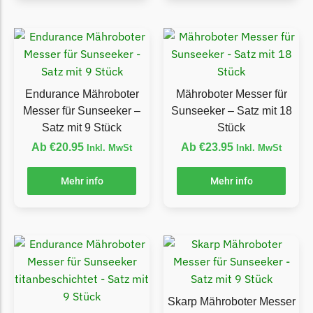
Ecovacs Messer
Einhell
Einhell Messer
Begrenzungsdraht
Endurance Mähroboter
Mähroboter Messer für
Messer für Sunseeker –
Sunseeker – Satz mit 18
Etesia
Satz mit 9 Stück
Stück
Etesia Messer
Ab
€
20.95
Ab
€
23.95
Inkl. MwSt
Inkl. MwSt
Begrenzungsdraht
Mehr info
Mehr info
Eufy
Eufy Messer
Ferrex
Ferrex Messer
Begrenzungsdraht
Skarp Mähroboter Messer
Florabest