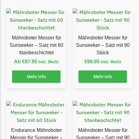
Begrenzungsdraht
NAC
NAC Messer
Begrenzungsdraht
Mähroboter Messer für
Mähroboter Messer für
Sunseeker – Satz mit 60
Sunseeker – Satz mit 90
Orbex
titanbeschichtet
Stück
Orbex Messer
Ab
€
87.95
€
98.95
Inkl. MwSt
Inkl. MwSt
Begrenzungsdraht
Philips
Mehr info
Mehr info
Philips Messer
Begrenzungsdraht
Powerplus
Powerplus Messer
Begrenzungsdraht
Endurance Mähroboter
Mähroboter Messer für
Messer für Sunseeker –
Sunseeker – Satz mit 90