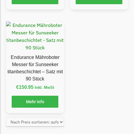
TECH Line Messer
Begrenzungsdraht
Texas
Texas Messer
Begrenzungsdraht
Endurance Mähroboter
Wiper
Messer für Sunseeker
Wiper Messer
titanbeschichtet – Satz mit
Begrenzungsdraht
90 Stück
WOLF-Garten
€
150.95
Inkl. MwSt
Wolf-Garten Messer
Mehr info
Begrenzungsdraht
Yardforce
Yardforce Messer