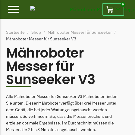
0
Alpina
Startseite
Shop
Mähroboter Messer für Sunseeker
/
/
/
Alpina Messer
Mähroboter Messer für Sunseeker V3
Begrenzungsdraht
Mähroboter
Ambrogio
Messer für
Ambrogio Messer
Sunseeker V3
Begrenzungsdraht
Belrobotics
Alle Mähroboter Messer für Sunseeker V3 Mähroboter finden
Belrobotics Messer
Sie unten. Dieser Mähroboter verfügt über drei Messer unter
Begrenzungsdraht
dem Gerät, die bei jeder Wartung ausgetauscht werden
müssen. So verhindern Sie, dass die Messer brechen, und
Black & Decker
erzielen optimale Ergebnisse. Im Durchschnitt müssen die
Black & Decker Messer
Messer alle 2 bis 3 Monate ausgetauscht werden.