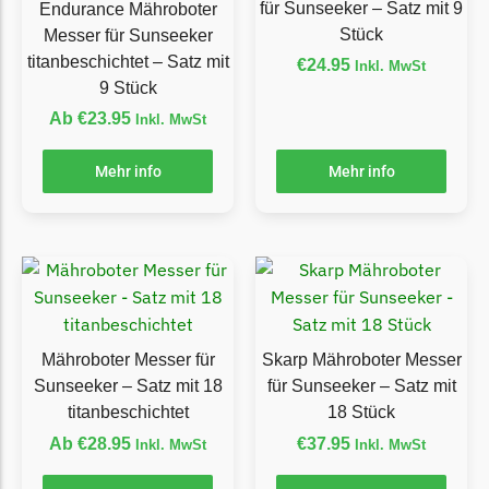
für Sunseeker – Satz mit 9
Endurance Mähroboter
Florabest Messer
Stück
Messer für Sunseeker
Begrenzungsdraht
titanbeschichtet – Satz mit
€
24.95
Inkl. MwSt
9 Stück
Flymo
Ab
€
23.95
Inkl. MwSt
Flymo Messer
Begrenzungsdraht
Mehr info
Mehr info
Fuxtec
Fuxtec Messer
Begrenzungsdraht
Garden Feelings
Garden Feelings Messer
Mähroboter Messer für
Skarp Mähroboter Messer
Begrenzungsdraht
Sunseeker – Satz mit 18
für Sunseeker – Satz mit
titanbeschichtet
18 Stück
Greenworks
Ab
€
28.95
€
37.95
Inkl. MwSt
Inkl. MwSt
Greenworks Messer
Begrenzungsdraht