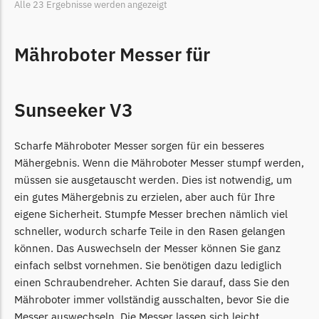
Begrenzungsdraht
Alle 23 Ergebnisse werden angezeigt
Zoef Robot
Mähroboter Messer für
Zoef Robot Messer
Begrenzungsdraht
Sunseeker V3
Scharfe Mähroboter Messer sorgen für ein besseres
Mähergebnis. Wenn die Mähroboter Messer stumpf werden,
müssen sie ausgetauscht werden. Dies ist notwendig, um
ein gutes Mähergebnis zu erzielen, aber auch für Ihre
eigene Sicherheit. Stumpfe Messer brechen nämlich viel
schneller, wodurch scharfe Teile in den Rasen gelangen
können. Das Auswechseln der Messer können Sie ganz
einfach selbst vornehmen. Sie benötigen dazu lediglich
einen Schraubendreher. Achten Sie darauf, dass Sie den
Mähroboter immer vollständig ausschalten, bevor Sie die
Messer auswechseln. Die Messer lassen sich leicht