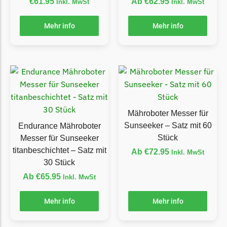
McCulloch
€
61.95
Ab
€
62.95
Inkl. MwSt
Inkl. MwSt
McCulloch Messer
Mehr info
Mehr info
Begrenzungsdraht
Medion
Medion Messer
Begrenzungsdraht
Mountfield
Mähroboter Messer für
Mountfield Messer
Sunseeker – Satz mit 60
Endurance Mähroboter
Begrenzungsdraht
Stück
Messer für Sunseeker
titanbeschichtet – Satz mit
Mowox
Ab
€
72.95
Inkl. MwSt
30 Stück
Mowox Messer
Ab
€
65.95
Inkl. MwSt
Begrenzungsdraht
Mehr info
Mehr info
MTD
MTD Messer