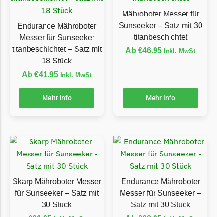
LandXcape Messer
Mähroboter Messer für
Begrenzungsdraht
Sunseeker – Satz mit 30
Endurance Mähroboter
titanbeschichtet
Messer für Sunseeker
LawnBott
titanbeschichtet – Satz mit
Ab
€
46.95
Inkl. MwSt
LawnBott Messer
18 Stück
Begrenzungsdraht
Ab
€
41.95
Inkl. MwSt
Lizard
Mehr info
Mehr info
Lizard Messer
Begrenzungsdraht
LUX-Tools
LUX-Tools Messer
Begrenzungsdraht
Skarp Mähroboter Messer
Endurance Mähroboter
Mammotion
für Sunseeker – Satz mit
Messer für Sunseeker –
Mammotion Messer
30 Stück
Satz mit 30 Stück