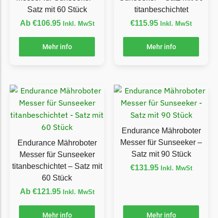
Powerworks
Satz mit 60 Stück
titanbeschichtet
Powerworks Messer
Ab
€
106.95
€
115.95
Inkl. MwSt
Inkl. MwSt
Begrenzungsdraht
Robomow
Mehr info
Mehr info
Robomow Messer
Begrenzungsdraht
Scheppach
Scheppach Messer
Begrenzungsdraht
Endurance Mähroboter
Messer für Sunseeker –
Endurance Mähroboter
Segway
Satz mit 90 Stück
Messer für Sunseeker
Segway Navimow Messer
titanbeschichtet – Satz mit
€
131.95
Inkl. MwSt
60 Stück
Sunseeker
Ab
€
121.95
Inkl. MwSt
Sunseeker Messer
TECH Line
Mehr info
Mehr info