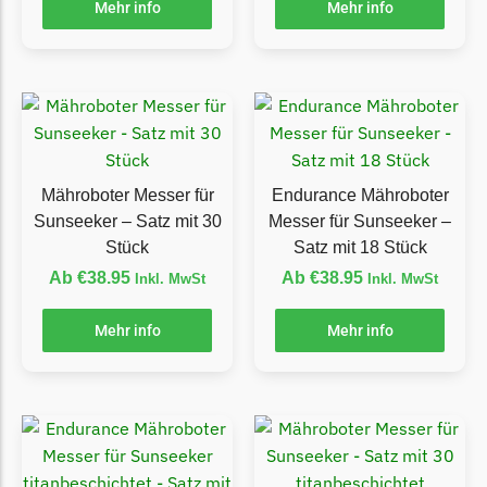
Mehr info
Mehr info
Grouw
Grouw Messer
Begrenzungsdraht
Güde
Güde Messer
Mähroboter Messer für
Endurance Mähroboter
Begrenzungsdraht
Sunseeker – Satz mit 30
Messer für Sunseeker –
Stück
Satz mit 18 Stück
Honda
Ab
€
38.95
Ab
€
38.95
Inkl. MwSt
Inkl. MwSt
Honda Messer
Begrenzungsdraht
Mehr info
Mehr info
Kress
Kress Messer
Begrenzungsdraht
LandXcape