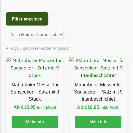
Begrenzungsdraht
Bosch Indego
Filter anzeigen
Bosch Indego Messer
Begrenzungsdraht
Central Park
Alle 23 Ergebnisse werden angezeigt
Central Park Messer
Begrenzungsdraht
Cramer
Cramer Messer
Mähroboter Messer für
Mähroboter Messer für
Begrenzungsdraht
Sunseeker – Satz mit 9
Sunseeker – Satz mit 9
Stück
titanbeschichtet
Cub Cadet
Ab
€
12.95
Ab
€
18.95
Inkl. MwSt
Inkl. MwSt
Cub Cadet Messer
Begrenzungsdraht
Mehr info
Mehr info
Ecovacs