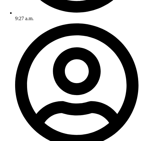
9:27 a.m.