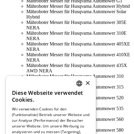
Mähroboter Messer für Husqvarna Automower G1
Mähroboter Messer für Husqvarna Automower Hybrid
Mähroboter Messer für Husqvarna Automower Solar
Hybrid
Mähroboter Messer für Husqvarna Automower 305E
NERA
Mähroboter Messer für Husqvarna Automower 310E
NERA
Mähroboter Messer für Husqvarna Automower 405XE
NERA
Mähroboter Messer für Husqvarna Automower 410XE
NERA
Mähroboter Messer für Husqvarna Automower 435X
AWD NERA
Mähroboter Messer für Husqvarna Automower 310
×
Mark II
Mähroboter Messer für Husqvarna Automower 315
Diese Webseite verwendet
Mark II
GERMAN
Mähroboter Messer für Husqvarna Automower 520
Cookies.
EPOS
FRENCH
Mähroboter Messer für Husqvarna Automower 535
Wir verwenden Cookies für den
AWD EPOS
(Funktionalität) Betrieb unserer Website und
GERMAN
Mähroboter Messer für Husqvarna Automower 560
zur Analyse (Performance) der Besucher
EPOS
unserer Website. Um unsere Werbung zu
Mähroboter Messer für Husqvarna Automower 580
analysieren und zu messen (Targeting),